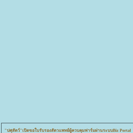
"ปศุสัตว์"เปิดขอใบรับรองสัตวแพทย์ผู้ควบคุมฟาร์มผ่านระบบBiz Portal