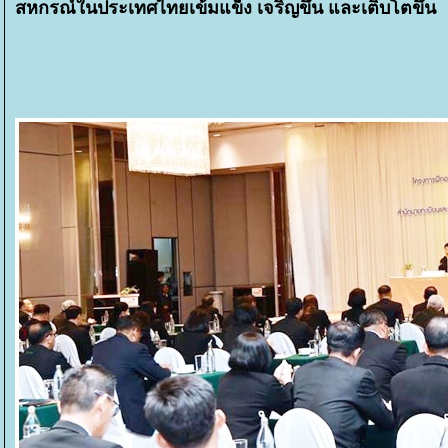
สหกรณ์ในประเทศไทยเข้มแข็ง เจริญขึ้น และเติบโตขึ้น