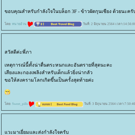
ขอบคุณสำหรับกำลังใจในบล็อก 3F - ข้าวผัดกุนเชียง ด้วยนะครั
ดย:
ทนายอ้วน
วันที่: 2 มิถุนายน 2564 เวลา:14:56:0
สวัสดีค่ะพี่ภา
เหตุการณ์นี้ทั้งน่าตื่นตระหนกและอันตรายที่สุดนะคะ
เสียงและกองเพลิงสำหรับเด็กแล้วยิ่งน่ากลัว
ขอให้สงครามโลกเกิดขึ้นเป็นครั้งสุดท้ายค่ะ
ดย:
Sweet_pills
วันที่: 3 มิถุนายน 2564 เวลา:7:50:4
วะมาเยี่ยมและส่งกำลังใจครับ