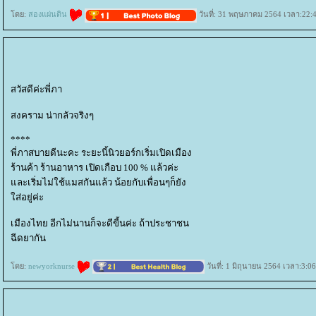
ดย:
สองแผ่นดิน
วันที่: 31 พฤษภาคม 2564 เวลา:22:
สวัสดีค่ะพี่ภา
สงคราม น่ากลัวจริงๆ
****
พี่ภาสบายดีนะคะ ระยะนี้นิวยอร์กเริ่มเปิดเมือง
ร้านค้า ร้านอาหาร เปิดเกือบ 100 % แล้วค่ะ
ละเริ่มไม่ใช้แมสกันแล้ว น้อยกับเพื่อนๆก็ยัง
ส่อยู่ค่ะ
เมืองไทย อีกไม่นานก็จะดีขี้นค่ะ ถ้าประชาชน
ฉีดยากัน
ดย:
newyorknurse
วันที่: 1 มิถุนายน 2564 เวลา:3:0