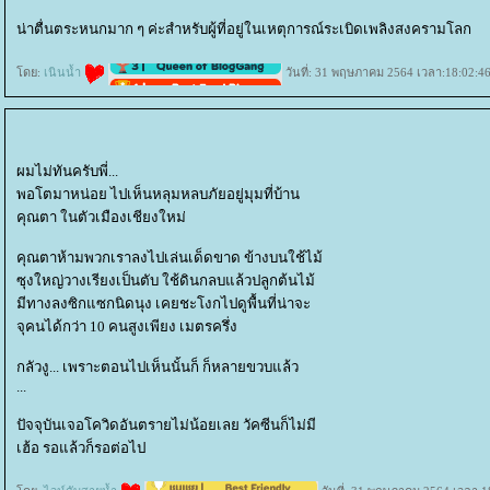
น่าตื่นตระหนกมาก ๆ ค่ะสำหรับผู้ที่อยู่ในเหตุการณ์ระเบิดเพลิงสงครามโลก
ดย:
เนินน้ำ
วันที่: 31 พฤษภาคม 2564 เวลา:18:02:46
ผมไม่ทันครับพี่...
พอโตมาหน่อย ไปเห็นหลุมหลบภัยอยู่มุมที่บ้าน
คุณตา ในตัวเมืองเชียงใหม่
คุณตาห้ามพวกเราลงไปเล่นเด็ดขาด ข้างบนใช้ไม้
ซุงใหญ่วางเรียงเป็นตับ ใช้ดินกลบแล้วปลูกต้นไม้
มีทางลงซิกแซกนิดนุง เคยชะโงกไปดูพื้นที่น่าจะ
จุคนได้กว่า 10 คนสูงเพียง เมตรครึ่ง
กลัวงู... เพราะตอนไปเห็นนั้นก็ ก็หลายขวบแล้ว
...
ปัจจุบันเจอโควิดอันตรายไม่น้อยเลย วัคซีนก็ไม่มี
เฮ้อ รอแล้วก็รอต่อไป