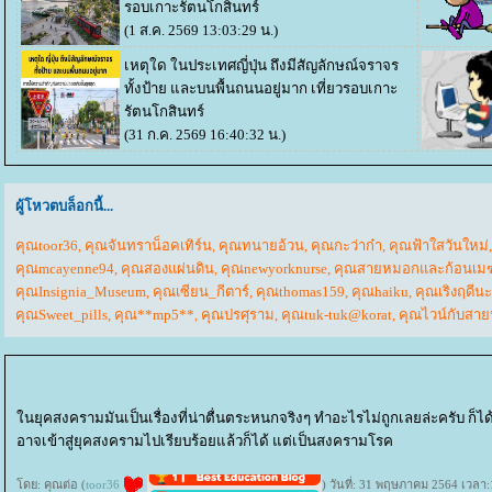
รอบเกาะรัตนโกสินทร์
(1 ส.ค. 2569 13:03:29 น.)
เหตุใด ในประเทศญี่ปุ่น ถึงมีสัญลักษณ์จราจร
ทั้งป้าย และบนพื้นถนนอยู่มาก
เที่ยวรอบเกาะ
รัตนโกสินทร์
(31 ก.ค. 2569 16:40:32 น.)
ผู้โหวตบล็อกนี้...
คุณtoor36
,
คุณจันทราน็อคเทิร์น
,
คุณทนายอ้วน
,
คุณกะว่าก๋า
,
คุณฟ้าใสวันใหม่
คุณmcayenne94
,
คุณสองแผ่นดิน
,
คุณnewyorknurse
,
คุณสายหมอกและก้อนเม
คุณInsignia_Museum
,
คุณเซียน_กีตาร์
,
คุณthomas159
,
คุณhaiku
,
คุณเริงฤดีนะ
คุณSweet_pills
,
คุณ**mp5**
,
คุณปรศุราม
,
คุณtuk-tuk@korat
,
คุณไวน์กับสาย
นยุคสงครามมันเป็นเรื่องที่น่าตื่นตระหนกจริงๆ ทำอะไรไม่ถูกเลยล่ะครับ ก็ได้
อาจเข้าสู่ยุคสงครามไปเรียบร้อยแล้วก็ได้ แต่เป็นสงครามโรค
ดย: คุณต่อ (
toor36
) วันที่: 31 พฤษภาคม 2564 เวลา: