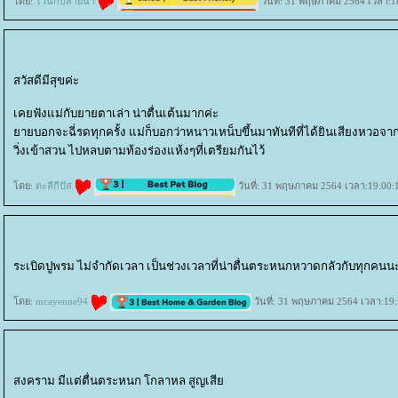
ดย:
ไวน์กับสายน้ำ
วันที่: 31 พฤษภาคม 2564 เวลา:1
สวัสดีมีสุขค่ะ
เคยฟังแม่กับยายตาเล่า น่าตื่นเต้นมากค่ะ
ายบอกจะฉี่รดทุกครั้ง แม่ก็บอกว่าหนาวเหน็บขึ้นมาทันทีที่ได้ยินเสียงหวอจา
วิ่งเข้าสวน ไปหลบตามท้องร่องแห้งๆที่เตรียมกันไว้
ดย:
ตะลีกีปัส
วันที่: 31 พฤษภาคม 2564 เวลา:19:00:
ระเบิดปูพรม ไม่จำกัดเวลา เป็นช่วงเวลาที่น่าตื่นตระหนกหวาดกลัวกับทุกคน
ดย:
mcayenne94
วันที่: 31 พฤษภาคม 2564 เวลา:19:
สงคราม มีแต่ตื่นตระหนก โกลาหล สูญเสี