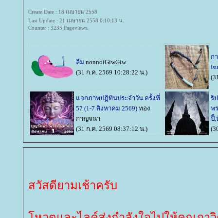
Create Date : 18 เมษายน 2558
Last Update : 21 เมษายน 2558 0:10:13 น.
Counter : 3235 Pageviews.
กา
ลืม
nonnoiGiwGiw
Is
(31 ก.ค. 2569 10:28:22 น.)
(3
จกภาพปฏิทินประจำวัน ครั้งที่
ริ
57 (1-7 สิงหาคม 2569)
ทอง
พร
กาญจนา
ปี้
(31 ก.ค. 2569 08:37:12 น.)
(3
สวัสดียามเช้าครับ
หวตและไลค์ส่งกำลังใจไปให้คุณภาวิ