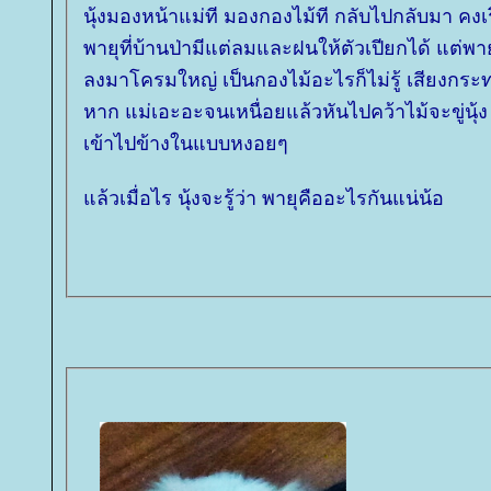
นุ้งมองหน้าแม่ที มองกองไม้ที กลับไปกลับมา คงเ
พายุที่บ้านป่ามีแต่ลมและฝนให้ตัวเปียกได้ แต่พ
ลงมาโครมใหญ่ เป็นกองไม้อะไรก็ไม่รู้ เสียงกระทบ
หาก แม่เอะอะจนเหนื่อยแล้วหันไปคว้าไม้จะขู่นุ้ง 
เข้าไปข้างในแบบหงอยๆ
ล้วเมื่อไร นุ้งจะรู้ว่า พายุคืออะไรกันแน่น้อ