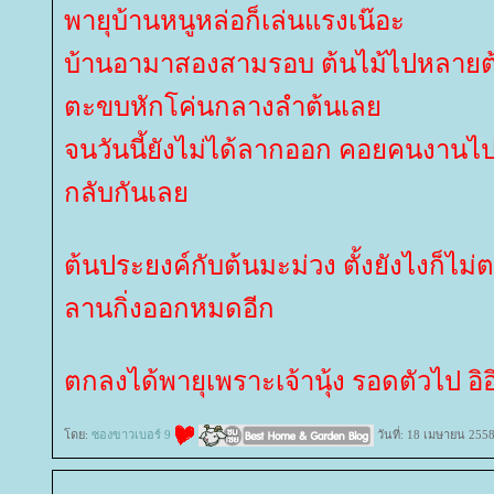
พายุบ้านหนูหล่อก็เล่นแรงเน๊อะ
บ้านอามาสองสามรอบ ต้นไม้ไปหลายต้น
ตะขบหักโค่นกลางลำต้นเล
จนวันนี้ยังไม่ได้ลากออก คอยคนงานไป
กลับกันเล
ต้นประยงค์กับต้นมะม่วง ตั้งยังไงก็ไม่ต
ลานกิ่งออกหมดอีก
ตกลงได้พายุเพราะเจ้านุ้ง รอดตัวไป อิอ
ดย:
ซองขาวเบอร์ 9
วันที่: 18 เมษายน 255