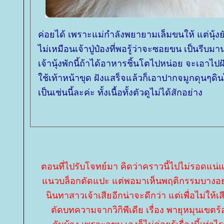
ค่อยได้ เพราะแม่กำลังพยายามเล็มขนให้ แต่นุ้งย
ไม่เหมือนเจ้าปู่ป๋องที่พอรู้ว่าจะซอยขน เป็นรีบ
เจ้านุ้งพักนี้ถ้าได้อาหารชิ้นโตไปหน่อย จะเอาไป
ช้เท้าหน้าขุด ฝังแสร็จแล้วก็เอาปากจมูกดุนๆด
เป็นเช่นนี้ละค่ะ ทั้งเนื้อทั้งตัวดูไม่ได้สักอย่าง
ตอนที่ไปรับโจทย์มา คิดว่าคราวนี้ไปไม่รอดแน่แล
นวบล็อกตัดแปะ แต่พอมาเห็นพฤติกรรมบางอย่าง
นินทาสาวเจ้าเสียอีกน่าจะดีกว่า แต่เพื่อไม่ให้
ตัดบทความจากวิกิพีเดีย เรื่อง พายุหมุนเขตร