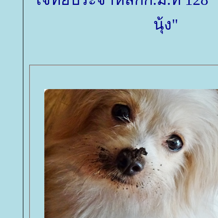
นุ้ง"