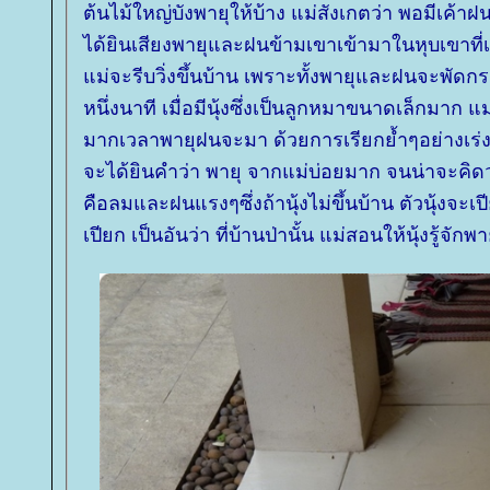
ต้นไม้ใหญ่บังพายุให้บ้าง แม่สังเกตว่า พอมีเค้า
ได้ยินเสียงพายุและฝนข้ามเขาเข้ามาในหุบเขาที่เรา
ม่จะรีบวิ่งขึ้นบ้าน เพราะทั้งพายุและฝนจะพัดก
หนึ่งนาที เมื่อมีนุ้งซึ่งเป็นลูกหมาขนาดเล็กมาก 
มากเวลาพายุฝนจะมา ด้วยการเรียกย้ำๆอย่างเร่งเร้า
จะได้ยินคำว่า พายุ จากแม่บ่อยมาก จนน่าจะคิดว่า
คือลมและฝนแรงๆซึ่งถ้านุ้งไม่ขึ้นบ้าน ตัวนุ้งจะเปี
เปียก เป็นอันว่า ที่บ้านป่านั้น แม่สอนให้นุ้งรู้จัก