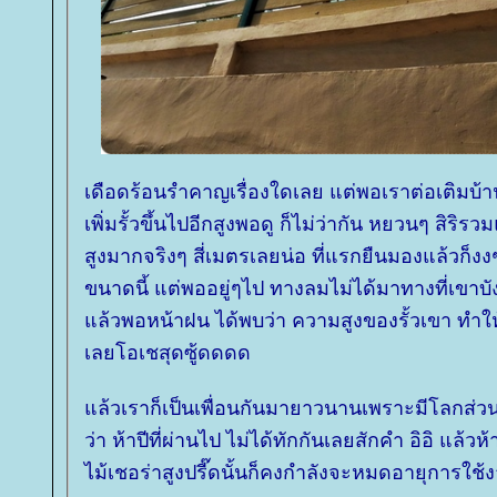
เดือดร้อนรำคาญเรื่องใดเลย แต่พอเราต่อเติมบ้า
เพิ่มรั้วขึ้นไปอีกสูงพอดู ก็ไม่ว่ากัน หยวนๆ สิริรวม
สูงมากจริงๆ สี่เมตรเลยน่อ ที่แรกยืนมองแล้วก็งง
ขนาดนี้ แต่พออยู่ๆไป ทางลมไม่ได้มาทางที่เขาบั
ล้วพอหน้าฝน ได้พบว่า ความสูงของรั้วเขา ทำใ
เลยโอเชสุดซู้ดดดด
ล้วเราก็เป็นเพื่อนกันมายาวนานเพราะมีโลกส่ว
ว่า ห้าปีที่ผ่านไป ไม่ได้ทักกันเลยสักคำ อิอิ แล้วห้าป
ไม้เชอร่าสูงปรี๊ดนั้นก็คงกำลังจะหมดอายุการใช้