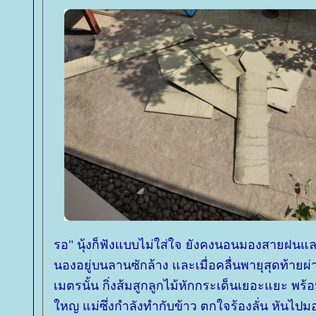
รอ" นุ้งก็ฟังแบบไม่ใส่ใจ ยังคงนอนมองสายฝนและส
นองอยู่บนลานซักล้าง และเมื่อคลื่นพายุสุดท้ายผ่า
เมตรนั้น กิ่งส้มสูกลูกไม้หักกระเด็นเยอะแยะ พร้อ
หญ แม่ซึ่งกำลังทำกับข้าว ตกใจร้องลั่น หันไปม