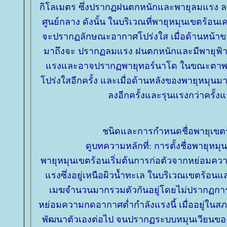
กิโลเมตร ซึ่งปรากฏฝนตกหนักและพายุลมแรง ล
ศูนย์กลาง ดังนั้น ในบริเวณที่พายุหมุนเขตร้อนเคล
จะปรากฏลักษณะอากาศโปร่งใส เมื่อด้านหน้าข
มาถึงจะ ปรากฏลมแรง ฝนตกหนักและมีพายุฟ
รงและอาจปรากฏพายุทอร์นาโด ในขณะตาพา
ปร่งใสอีกครั้ง และเมื่อด้านหลังของพายุหมุน
ลงอีกครั้งและรุนแรงกว่าครั้ง
ชนิดและการกำหนดชื่อพายุเขต
ดูบทความหลักที่: การตั้งชื่อพายุหมุ
พายุหมุนเขตร้อนเริ่มต้นการก่อตัวจากหย่อมค
รงซึ่งอยู่เหนือผิวน้ำทะเล ในบริเวณเขตร้อนและ
เมฆจำนวนมากรวมตัวกันอยู่โดยไม่ปรากฏกา
หย่อมความกดอากาศต่ำกำลังแรงนี้ เมื่ออยู่ในสภา
พัฒนาตัวเองต่อไป จนปรากฏระบบหมุนเวียนขอ