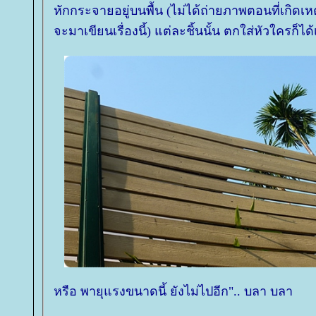
หักกระจายอยู่บนพื้น (ไม่ได้ถ่ายภาพตอนที่เกิดเหต
จะมาเขียนเรื่องนี้) แต่ละชิ้นนั้น ตกใส่หัวใครก็ไ
หรือ พายุแรงขนาดนี้ ยังไม่ไปอีก".. บลา บลา