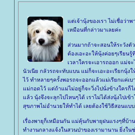
ต่เจ้านุ้งของเรา ไม่เชื่อว่า
เหมือนที่กล่าวมาเลยค่ะ
ส่วนมากถ้าจะสอนให้ระวังตัว
ต้องเอะอะให้นุ้งค่อยๆเรียนรู้ที
เวลาใครจะเอารถออก แม่จะไม
นัวเนีย กลัวรถจะทับแบน แม่ก็จะเอะอะเรียกนุ้ง
ไว้ ทำหลายๆครั้งพอรถจะออกแล้วแม่เรียกแค่เบาๆ น
ม่กอดไว้ แต่ถ้าแม่ไม่อยู่ก็จะวิ่งไปนั่งข้างใครก็ไ
ล้ว นุ้งจึงจะลุกไปไหนๆได้ เราไม่ได้ส่งนุ้งไปเข้
สุขภาพไม่อำนวยให้ทำได้ เลยต้องใช้วิธีสอนแบบให
เรื่องพายุก็เหมือนกัน แม่คุ้นกับพายุฝนแรงๆที่บ้า
ทำงานกลางแจ้งในสวนป่าของเรามานาน ยิ่งในช่วง