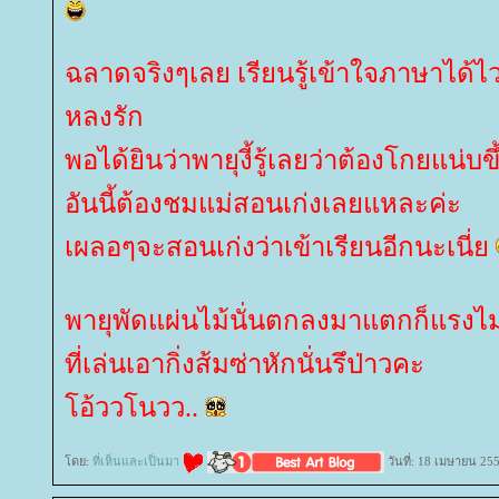
ฉลาดจริงๆเลย เรียนรู้เข้าใจภาษาได้ไวด
หลงรัก
พอได้ยินว่าพายุงี้รู้เลยว่าต้องโกยแน่บข
อันนี้ต้องชมแม่สอนเก่งเลยแหละค่ะ
เผลอๆจะสอนเก่งว่าเข้าเรียนอีกนะเนี่
พายุพัดแผ่นไม้นั่นตกลงมาแตกก็แรงไม่
ที่เล่นเอากิ่งส้มซ่าหักนั่นรึป่าวคะ
อ้ววโนวว..
ดย:
ที่เห็นและเป็นมา
วันที่: 18 เมษายน 25