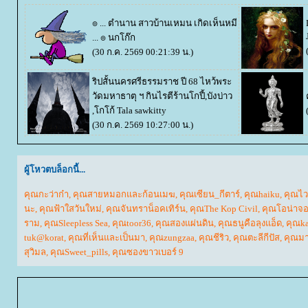
๏ ... ตำนาน สาวบ้านเหมน เกิดเห็นหมี
... ๏
นกโก๊ก
(30 ก.ค. 2569 00:21:39 น.)
ริปสั้นนครศรีธรรมราช ปี 68 ไหว้พระ
วัดมหาธาตุ ฯ กินไรตีร้านโกปี้,บังบ่าว
,โกโก้ Tala
sawkitty
(30 ก.ค. 2569 10:27:00 น.)
ผู้โหวตบล็อกนี้...
คุณกะว่าก๋า
,
คุณสายหมอกและก้อนเมฆ
,
คุณเซียน_กีตาร์
,
คุณhaiku
,
คุณไว
นะ
,
คุณฟ้าใสวันใหม่
,
คุณจันทราน็อคเทิร์น
,
คุณThe Kop Civil
,
คุณโอน่าจอ
ราม
,
คุณSleepless Sea
,
คุณtoor36
,
คุณสองแผ่นดิน
,
คุณธนูคือลุงแอ็ด
,
คุณka
tuk@korat
,
คุณที่เห็นและเป็นมา
,
คุณzungzaa
,
คุณชีริว
,
คุณตะลีกีปัส
,
คุณมา
สุวิมล
,
คุณSweet_pills
,
คุณซองขาวเบอร์ 9