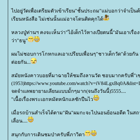
ไปอยู่วัดเพื่อเตรียมตัวเข้าเรียน"ชั้นประถม"แม่บอกว่าจำเป็นต้
เรียนหนังสือ ไม่เช่นนั้นแม่อาจโดนติดคุกได้
หลวงปู่ท่านฯ คงจะเห็นว่า"ไอ้เด็กไว้หางเปียตนนี้"มันเอาเรื่องแ
ว่า"ธนู"
ผมไม่ชอบการโกหกแลเอาเปรียบเพื่อนๆ"ชาวเด็กวัด"ด้วยกัน บ่
ต่อยกัน...
สมัยหนังคาวบอยที่มาฉายให้ชมถึงลานวัด ชอบมากครับพี่"เ
(1953)https://www.youtube.com/watch?v=iV84LgxBq0A&list=L
จดจำแลพยายามเลียนแบบมั้กๆมาก(จนถึงวันนี้)5555....
"เนื้อเรื่องพระเอกหมัดหนักแลชักปืนไว
เมื่อรถบ้านสำเร็จได้ตาม"ฝัน"ผมกะจะไปนอนย้อนอดีต ในสถานที
เลื่อน....
สนุกกับการเดินชมป่าครับพี่ภาวิดา