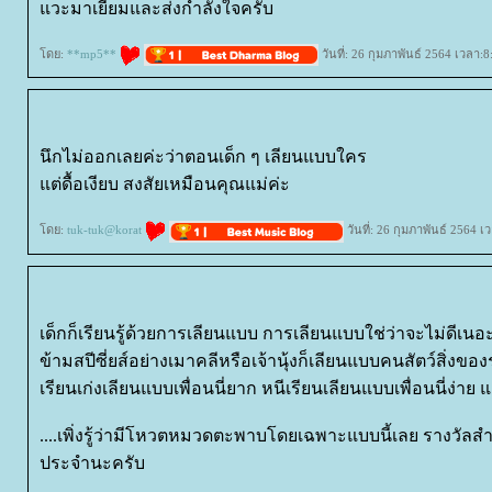
วะมาเยี่ยมและส่งกำลังใจครับ
ดย:
**mp5**
วันที่: 26 กุมภาพันธ์ 2564 เวลา:8
นึกไม่ออกเลยค่ะว่าตอนเด็ก ๆ เลียนแบบใคร
ต่ดื้อเงียบ สงสัยเหมือนคุณแม่ค่ะ
ดย:
tuk-tuk@korat
วันที่: 26 กุมภาพันธ์ 2564 เ
เด็กก็เรียนรู้ด้วยการเลียนแบบ การเลียนแบบใช่ว่าจะไม่ดีเนอ
ข้ามสปีซี่ยส์อย่างเมาคลีหรือเจ้านุ้งก็เลียนแบบคนสัตว์สิ่งขอ
เรียนเก่งเลียนแบบเพื่อนนี่ยาก หนีเรียนเลียนแบบเพื่อนนี่ง่าย 
....เพิ่งรู้ว่ามีโหวตหมวดตะพาบโดยเฉพาะแบบนี้เลย รางวั
ประจำนะครับ