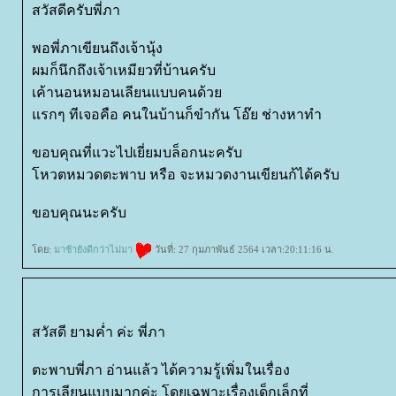
สวัสดีครับพี่ภา
พอพี่ภาเขียนถึงเจ้านุ้ง
ผมก็นึกถึงเจ้าเหมียวที่บ้านครับ
เค้านอนหมอนเลียนแบบคนด้ว
รกๆ ทีเจอคือ คนในบ้านก็ขำกัน โอ๊ย ช่างหาทำ
ขอบคุณที่แวะไปเยี่ยมบล็อกนะครับ
หวตหมวดตะพาบ หรือ จะหมวดงานเขียนก้ได้ครับ
ขอบคุณนะครับ
ดย:
มาช้ายังดีกว่าไม่มา
วันที่: 27 กุมภาพันธ์ 2564 เวลา:20:11:16 น.
สวัสดี ยามค่ำ ค่ะ พี่ภา
ตะพาบพี่ภา อ่านแล้ว ได้ความรู้เพิ่มในเรื่อง
การเลียนแบบมากค่ะ โดยเฉพาะเรื่องเด็กเล็กที่