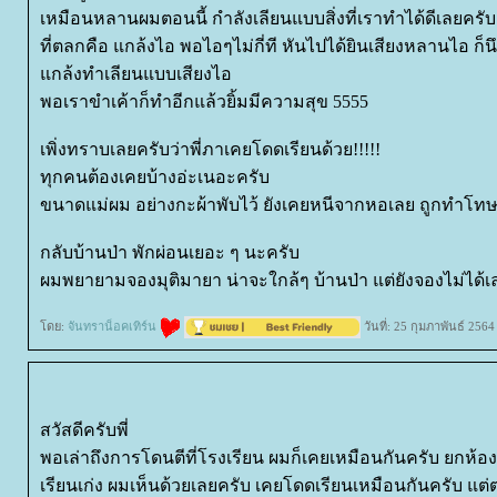
เหมือนหลานผมตอนนี้ กำลังเลียนแบบสิ่งที่เราทำได้ดีเลยครับ
ที่ตลกคือ แกล้งไอ พอไอๆไม่กี่ที หันไปได้ยินเสียงหลานไอ ก็น
กล้งทำเลียนแบบเสียงไอ
พอเราขำเค้าก็ทำอีกแล้วยิ้มมีความสุข 5555
เพิ่งทราบเลยครับว่าพี่ภาเคยโดดเรียนด้วย!!!!!
ทุกคนต้องเคยบ้างอ่ะเนอะครับ
ขนาดแม่ผม อย่างกะผ้าพับไว้ ยังเคยหนีจากหอเลย ถูกทำโท
กลับบ้านป่า พักผ่อนเยอะ ๆ นะครับ
ผมพยายามจองมุติมายา น่าจะใกล้ๆ บ้านป่า แต่ยังจองไม่ได
ดย:
จันทราน็อคเทิร์น
วันที่: 25 กุมภาพันธ์ 256
สวัสดีครับพี่
พอเล่าถึงการโดนตีที่โรงเรียน ผมก็เคยเหมือนกันครับ ยกห้องเ
เรียนเก่ง ผมเห็นด้วยเลยครับ เคยโดดเรียนเหมือนกันครับ แต่