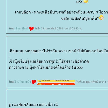
ครับ
จากบล็อก - ทางเหนือมีประเพณีอย่างหนึ่งนะครับ "เมื่อถวา
ขอ(แกมบังคับ)ปู่จาคืน"
ดย:
เซียน_กีตาร์
วันที่: 25 กุมภาพันธ์ 2564 เวลา:6:22:22 น.
เลียนแบบ หลายอย่างไม่ว่ากันเพราะเขานำไปพัฒนาหรือปรับปรุ
..
เจ้านุ้งเรียนรู้ แต่เลียนการพูดไม่ได้เพราะข้อจำกัด
ทางร่างกาย นุ้งทำได้แม่ก็คงดีใจแล้วครับ 555
ดย:
ไวน์กับสายน้ำ
วันที่: 25 กุมภาพันธ์ 2564 เ
ฐานแฟนคลับเยอะอย่างพี่ภานี่