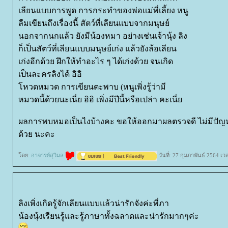
เลียนแบบการพูด การกระทำของพ่อแม่พี่เลี้ยง หนู
ลืมเขียนถึงเรื่องนี้ สัตว์ที่เลียนแบบจากมนุษย์
นอกจากนกแล้ว ยังมีน้องหมา อย่างเช่นเจ้านุ้ง ลิง
ก็เป็นสัตว์ที่เลียนแบบมนุษย์เก่ง แล้วยังล้อเลียน
เก่งอีกด้วย ฝึกให้ทำอะไร ๆ ได้เก่งด้วย จนเกิด
เป็นละครลิงได้ อิอิ
หวดหมวด การเขียนตะพาบ (หนูเพิ่งรู้ว่ามี
หมวดนี้ด้วยนะเนี่ย อิอิ เพิ่งมีปีนี้หรือเปล่า คะเนี่
ผลการพบหมอเป็นไงบ้างคะ ขอให้ออกมาผลตรวจดี ไม่มีปัญห
ด้วย นะคะ
ดย:
อาจารย์สุวิมล
วันที่: 27 กุมภาพันธ์ 2564 เว
ลิงเพิ่งเกิดรู้จักเลียนแบบแล้วน่ารักจังค่ะพี่ภา
น้องนุ้งเรียนรู้และรู้ภาษาทั้งฉลาดและน่ารักมากๆค่ะ