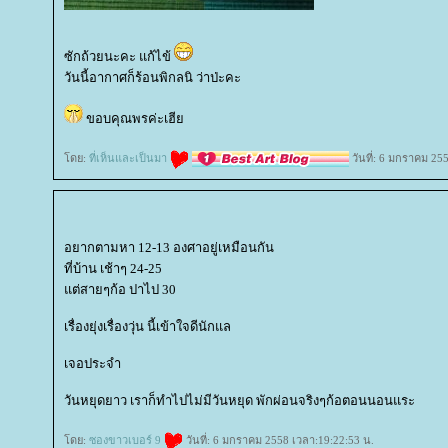
ซักถ้วยนะคะ แก้ไข้
วันนี้อากาศก็ร้อนพิกลนิ ว่าป่ะคะ
ขอบคุณพรค่ะเฮี
ดย:
ที่เห็นและเป็นมา
วันที่: 6 มกราคม 25
อยากตามหา 12-13 องศาอยู่เหมือนกัน
ที่บ้าน เช้าๆ 24-25
ต่สายๆก้อ ปาไป 30
เรื่องยุ่งเรื่องวุ่น นี้เข้าใจดีนักแล
เจอประจำ
วันหยุดยาว เราก็ทำไปไม่มีวันหยุด พักผ่อนจริงๆก้อตอนนอนแระ
ดย:
ซองขาวเบอร์ 9
วันที่: 6 มกราคม 2558 เวลา:19:22:53 น.