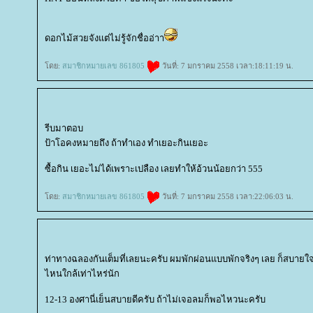
ดอกไม้สวยจังแต่ไม่รู้จักชื่ออ่าา
ดย:
สมาชิกหมายเลข 861805
วันที่: 7 มกราคม 2558 เวลา:18:11:19 น.
รีบมาตอบ
ป้าโอคงหมายถึง ถ้าทำเอง ทำเยอะกินเยอะ
ซื้อกิน เยอะไม่ได้เพราะเปลือง เลยทำให้อ้วนน้อยกว่า 555
ดย:
สมาชิกหมายเลข 861805
วันที่: 7 มกราคม 2558 เวลา:22:06:03 น.
ท่าทางฉลองกันเต็มที่เลยนะครับ ผมพักผ่อนแบบพักจริงๆ เลย ก็สบายใจด
ไหนใกล้เท่าไหร่นัก
12-13 องศานี่เย็นสบายดีครับ ถ้าไม่เจอลมก็พอไหวนะครับ