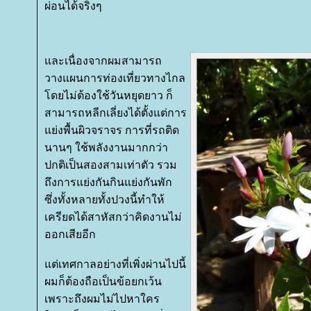
ผ่อนได้จริงๆ
ละเนื่องจากผมสามารถ
วางแผนการท่องเที่ยวทางไกล
ดยไม่ต้องใช้วันหยุดยาว ก็
สามารถหลีกเลี่ยงได้ตั้งแต่การ
่งพื้นผิวจราจร การที่รถติด
นานๆ ใช้พลังงานมากกว่า
ปกติเป็นสองสามเท่าตัว รวม
ถึงการแย่งกันกินแย่งกันพัก
ซึ่งทั้งหลายทั้งปวงนี้ทำให้
เครียดได้สาหัสกว่าคิดงานไม่
ออกเสียอีก
ต่เทศกาลอย่างที่เพิ่งผ่านไปนี้
ผมก็ต้องถือเป็นข้อยกเว้น
เพราะถึงผมไม่ไปหาใคร