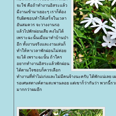
จะใช่ คือถ้าทำงานอิสระแล้ว
มีงานเข้ามาเยอะๆ เราก็ต้อง
รับผิดชอบทำให้เสร็จในเวลา
อันสมควร จะวางงานรอ
ล้วไปพักผ่อนเสีย คงไม่ได้
เพราะฉะนั้นเมื่อมาทำบ้านป่า
อีก ทั้งงานจริงและงานเล่นก็
ทำให้หาเวลาพักผ่อนไม่ค่อ
จะได้ เพราะฉะนั้น ถ้าใคร
อยากทำงานอิสระแล้วพักผ่อน
ได้ตามใจชอบก็ควรเลือก
ทำงานที่ทำไม่เก่งและไม่มีคนจ้างนะครับ ได้พักแน่เลย เผ
รอเศษสตางค์ตามสะพานลอย แต่เขาก็ว่ากันว่า พวกนี้รวยนะ
มากกว่าผมอีก