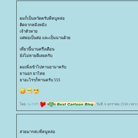
ผมก็เป็นหวัดครับพี่หนูหล่อ
ติดจากหมิงหมิง
เจ้าตัวหา
ต่พ่อเป็นต่อ และเป็นนานด้ว
เที่ยวนี้นานครึ่งเดือน
ังไม่หายดีเลยครับ
ผมเพิ่งเข้าไปทานยามาครับ
านอก ยาไท
าอะไรๆก็ทานครับ 555
ดย:
กะว่าก๋า
วันที่: 6 มกราคม 2558 เวลา:
สวยมากค่ะพี่หนูหล่อ