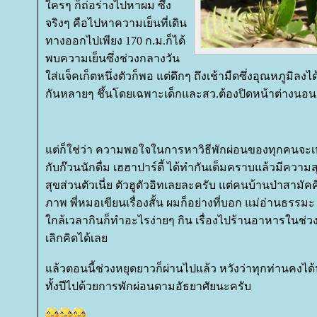
ครๆ ก็ถ่อร่างไปหาผม ซึ่ง
จริงๆ คือไปหาความเย็นที่เดิน
ทางออกไปเพียง 170 ก.ม.ก็ได้
พบความเย็นซึ่งช่วงกลางวัน
ส่แจ็คเก็ตหนึ่งตัวก็พอ แต่ดึกๆ ถึงเช้ามืดซึ่งอุณหภูมิลงได
กันหลายๆ ชึ้นโดยเฉพาะเด็กและสว.ต้องปิดหน้าต่างนอนกั
ต่ก็ใช่ว่า ความพอใจในการหาวิธีพักผ่อนของทุกคนจะเ
กับก๊วนนักดื่ม เฮฮาปาร์ตี้ ได้ทำกันเต็มคราบแล้วมีความสุ
สุขส่วนตัวเนี่ย ตัวฮูตัวอิทเลยละครับ แต่คนบ้านป่าสามัคคีก
ภาพ พี่หมอเขียนเรื่องสั้น ผมก็อย่างที่บอก แม่อ่านธรรมะ พ
กล้เวลากินก็ทำอะไรง่ายๆ กิน เรื่องไปร้านอาหารในช่วง
เลิกคิดได้เล
ล้วตอนนี้ช่วงหยุดยาวก็ผ่านไปแล้ว หวังว่าทุกท่านคงไ
ทั้งปีไปด้วยการพักผ่อนตามอัธยาศัยนะครับ