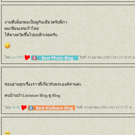
งานที่บล็อกผมเป็นพู่กันเดียวครับพี่ภา
ผมเขียนเลขเก้าไท
ห้หางตวัดขึ้นไปบนฟ้าเลยครับ
ดย:
กะว่าก๋า
วันที่: 19 ตุลาคม 2560 เวลา:23:16:02 น
ชอบอ่านทุกเรื่องราวที่เกี่ยวกับพระองค์ท่านค่ะ
คนบ้านป่า Literature Blog ดู Blog
ดย:
ALDI
วันที่: 19 ตุลาคม 2560 เวลา:23:17:37 น.