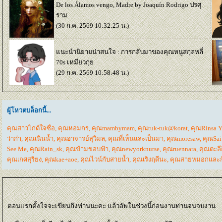
De los Álamos vengo, Madre by Joaquín Rodrigo
ปรศุ
ราม
(30 ก.ค. 2569 10:32:25 น.)
นะนำนิยายน่าสนใจ : การกลับมาของคุณหนูสกุลหลี่
70s
เหมียวกุ่
(29 ก.ค. 2569 10:58:48 น.)
ผู้โหวตบล็อกนี้...
คุณสาวไกด์ใจซื่อ
,
คุณหอมกร
,
คุณmambymam
,
คุณtuk-tuk@korat
,
คุณRinsa Y
ว่าก๋า
,
คุณเนินน้ำ
,
คุณอาจารย์สุวิมล
,
คุณที่เห็นและเป็นมา
,
คุณmoresaw
,
คุณSai
See Me
,
คุณRain_sk
,
คุณข้ามขอบฟ้า
,
คุณnewyorknurse
,
คุณruennara
,
คุณตะลีก
คุณเกศสุริยง
,
คุณkae+aoe
,
คุณไวน์กับสายน้ำ
,
คุณเริงฤดีนะ
,
คุณสายหมอกและก
ตอนแรกตั้งใจจะเขียนถึงท่านนะคะ แล้วอัพในช่วงนี้ก่อนงานท่านจนจบงาน