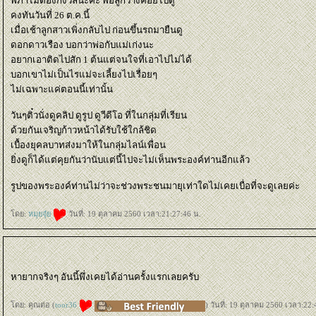
พี่ภาไม่ต้องกังวลนะคะ พอลูกว่างค่อยไปดู
คงทันวันที่ 26 ต.ค.นี้
เมื่อเช้าลูกสาวเพิ่งกลับไป ก่อนขึ้นรถมายืนดู
ดอกดาวเรือง บอกว่าพ่อกับแม่เก่งนะ
อยากเอาติดไปสัก 1 ต้นแต่จนใจที่เอาไปไม่ได้
บอกเขาไม่เป็นไรแม่จะเลี้ยงไปเรื่อยๆ
ไม่เฉพาะแค่ตอนนี้เท่านั้น
วันๆติ๋วนั่งดูคลิป ดูรูป ดูวีดีโอ ที่ในกลุ่มที่เรียน
ด้วยกันเจริญก้าวหน้าได้รับใช้ใกล้ชิด
เบื้องยุคลบาทส่งมาให้ในกลุ่มไลน์เพื่อน
ิ่งดูก็ได้แต่คุยกันว่านับแต่นี้ไปจะไม่เห็นพระองค์ท่านอีกแล้ว
รูปของพระองค์ท่านไม่ว่าจะช่วงพระชนมายุเท่าใดไม่เคยเบื่อที่จะดูเลยค่ะ
ดย:
หมุยจุ๋
วันที่: 19 ตุลาคม 2560 เวลา:21:27:46 น.
หายากจริงๆ อันนี้พึ่งเคยได้อ่านครั้งแรกเลยครับ
ดย: คุณต่อ (
toor36
) วันที่: 19 ตุลาคม 2560 เวลา:22: