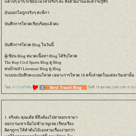
ต่ไปๆ มาๆ ก็เขียนไม่ไหวจริงๆ ค่ะ ทั้งด้วยงานและความรู้สึก
มันบอกไม่ถูกจริงๆ ค่ะพี่ภา
บันทึกการโหวตเรียบร้อยแล้วค่ะ
บันทึกการโหวต Blog ในวันนี้
ผู้เขียน Blog หมวดเนื้อหา Blog ได้รับโหวต
The Kop Civil Sports Blog ดู Blog
คนบ้านป่า Literature Blog ดู Blog
ระบบจะบันทึกคะแนนโหวต เฉพาะการโหวต 10 ครั้งล่าสุดในแต่ละวันเท่านั้น
ดย:
สาวไกด์ใจซื่อ
วันที่: 19 ตุลาคม 2560 เวลา:9:10:
1..จริงค่ะ คุณเต้ย พี่จึงต้องไปหาลอกเขามา
ลอกงานเขาเนี่ยไม่ชำนาญเลย เรียบเรียง
ผิดๆถูกๆ ให้ทำต้นไม้เองสามเรื่องง่ายกว่า