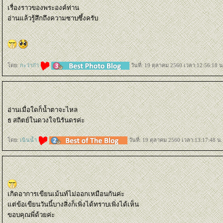
เรื่องราวของพระองค์ท่าน
อ่านแล้วรู้สึกถึงความซาบซึ้งครับ
ดย:
กะว่าก๋า
วันที่: 19 ตุลาคม 2560 เวลา:12:56:18 น
อ่านเมื่อใดก็น้ำตาจะไหล
ธ สถิตย์ในดวงใจนิรันดรค่ะ
ดย:
เนินน้ำ
วันที่: 19 ตุลาคม 2560 เวลา:13:17:48 น.
เกิดอาการเขียนเม้นท์ไม่ออกเหมือนกันค่ะ
ต่ข้อเขียนวันนี้บางสิ่งก็เพิ่งได้ทราบเพิ่งได้เห็น
ขอบคุณพี่ด้วยค่ะ