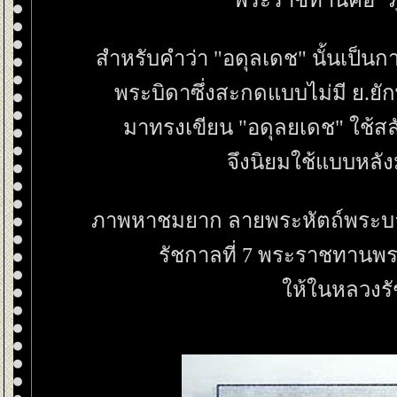
พระราชทานคือ "ภ
สำหรับคำว่า "อดุลเดช" นั้นเป็
พระบิดาซึ่งสะกดแบบไม่มี ย.ยัก
มาทรงเขียน "อดุลยเดช" ใช้สล
จึงนิยมใช้แบบหลัง
ภาพหาชมยาก ลายพระหัตถ์พระบาทส
รัชกาลที่ 7 พระราชทานพร
ห้ในหลวงรัช