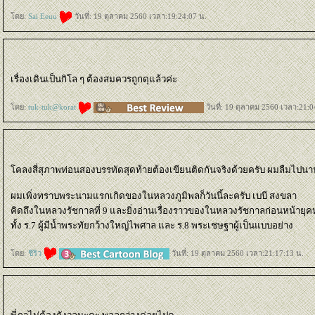
ดย:
Sai Eeuu
วันที่: 19 ตุลาคม 2560 เวลา:19:24:07 น.
เรื่องเดินเป็นกิโล ๆ ต้องสมควรถูกดุแล้วค่ะ
ดย:
tuk-tuk@korat
วันที่: 19 ตุลาคม 2560 เวลา:21:0
คลงสี่สุภาพท่อนสองบรรทัดสุดท้ายต้องเขียนติดกันจริงด้วยครับ ผมลืมไปนาน
ผมเพิ่งทราบพระนามแรกเกิดของในหลวงภูมิพลก็วันนี้ละครับ เบบี สงขลา
คิดถึงในหลวงรัชกาลที่ 9 และยิ่งอ่านเรื่องราวของในหลวงรัชกาลก่อนหน้ายุคหล
ทั้ง ร.7 ผู้มีน้ำพระทัยกว้างใหญ่ไพศาล และ ร.8 พระเชษฐาผู้เป็นแบบอย่าง
ดย:
ชีริว
วันที่: 19 ตุลาคม 2560 เวลา:21:17:13 น.