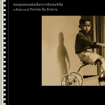
ขอบคุณของแต่งบล็อกจากอินเทอร์เน็ต
cr.Rider.in.th กิจกรรม ปั่น จักรยาน