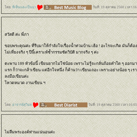
ดย:
ที่เห็นและเป็นมา
วันที่: 19 ตุลาคม 2560 เวลา:16
สวัสดี ค่ะ พี่ภา
ขอบพระคุณค่ะ ที่รีบมาให้กำลังใจเรื่องน้ำท่วมบ้าน เฮ้อ ! อะไรจะเกิด มันก็ต้องเ
ไม่เที่ยงจริง ๆ ปีนี้เคราะห์ซ้ำกรรมซัดวิบัติ มากจริง ๆ ค่ะ
ตะพาบ 189 หัวข้อนี้ เขียนยากไม่ใช่น้อย เพราะไม่รู้จะกลั่นถ้อยคำใด ๆ ออกมาเ
รก ก็ว่าจะกล้าเขียน แต่อีกใจหนึ่ง ก็ค้านว่า เขียนเถอะ เพราะอย่างน้อย ๆ เรา
ลงมือเขียนค่ะ
หวดหมวด งานเขียน ฯ
ดย:
อาจารย์สุวิมล
วันที่: 19 ตุลาคม 2560 เวลา:16:05
ไม่ลืมพระองค์ท่านแน่นอนค่ะ