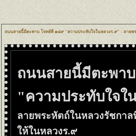
ถนนสายนี้มีตะพาบ โจทย์ที่ ๑๘๙ "ความประทับใจในหลวงร.๙" - ลาย
ถนนสายนี้มีตะพาบ 
"ความประทับใจใ
ลายพระหัตถ์ในหลวงรัชกาล
ห้ในหลวงร.๙