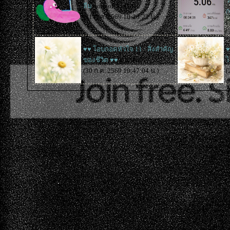
ว
ลืม
nonnoiGiwGiw
ก
(31 ก.ค. 2569 10:28:22 น.)
(
♥♥ โอบกอดหัวใจ 11 · สิ่งสำคัญ
♥
ของชีวิต ♥♥
ทูน่าค่ะ
ไ
(30 ก.ค. 2569 10:47:04 น.)
(