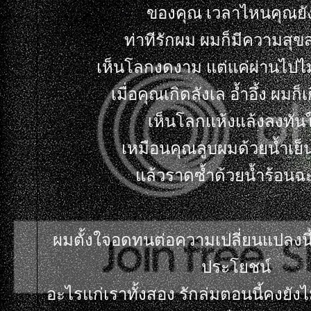
ของคุณ เวลาไหนคุณยัง
ท่าทีรักผม ผมก็มีความสุขส
เห็นโลกงดงาม แต่แค่ผ่านไปไม่ก
เมื่อคุณเกิดลังเล อ้ำอึ้ง ผมก็เ
เห็นโลกแห้งแล้งลงทัน
เหมือนคุณลูบผมด้วยน้ำเย็
ล้วราดซ้ำด้วยน้ำร้อนฉะ
ผมตั้งใจอดทนต่อความเปลี่ยนแปลงนี
ประโยชน์
อะไรแก่เราทั้งสอง รักล่มตอนนี้คงยั