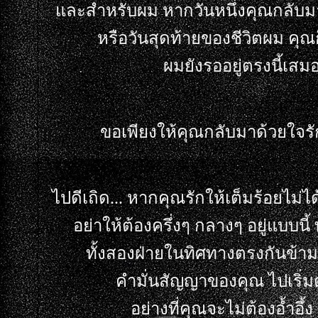
ละสำหรับผม หากวันหนึ่งคุณกลับมา ไ
หรือวันสุดท้ายของชีวิตผม คุณ
ผมยังรออยู่ตรงนี้เสม
ขอเพียงให้คุณกลับมาด้วยใจร
ไปดีเถิด... หากคุณรักให้เต็มร้อยไม่ได
อย่าให้ต้องครึ่งๆ กลางๆ อยู่แบบน
ทั้งสองฝ่ายในทิศทางตรงกันข้า
คำมั่นสัญญาของคุณ ไปเริ่ม
อย่างที่คุณจะไม่ต้องอ้ำอึ้ง