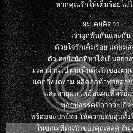
หากคุณรักให้เต็มร้อยไม่ได้
ผมเคยคิดว่า
เราผูกพันกันและกัน
ด้วยใจรักเต็มร้อย แต่ผม
ตัวเองยิ่งนักที่หาได้เป็นอย่างท
เวลาผ่านไป ผมเห็นต้นรักของผมเต
ตกกิ่งงดงาม ผลิดอกท้าทายสา
ละพายุฝน เหมือนผมที่พร้อม
ทุกอุปสรรคที่อาจจะเกิดข
พร้อมจะปกป้อง ให้ความอบอุ่นทั้
นขณะที่ต้นรักของคุณสลด งัน