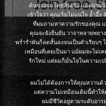
ต้นของผมโดยสิ้นเชิง และนานน
เข้าใจว่า คุณเริ่มไม่แน่ใจ อ้ำอึ้ง ล
ที่ผมถามหาความรักของคุณ แม
คุณจะยังยืนยัน วาจาหลายพยาง
พร่ำรำพันก็ลดสั้นลงจนเป็นคำเรียบๆ ไ
เหมือนที่เคยเป็นมา แม้ผมจะไม่เคย
รักใหม่ แต่ผมก็มั่นใจในความเปล
ผมไม่ได้ต้องการให้คุณหวานด้ว
ต่ความไม่เหมือนเดิมนี้ทำให้
ผมมีชีวิตอยู่ตามระดับอาร