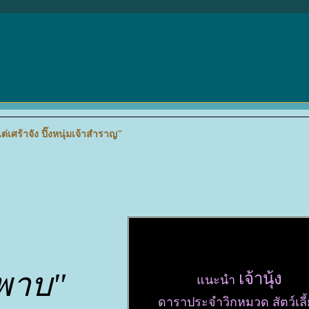
ต่เศร้าจัง ปิ๊งหนุ่มเจ้าสำราญ"
ะพาบ"
เจ้านุ้ง
นะนำ
ดาราประจำวิกหมวด สัตว์เลี