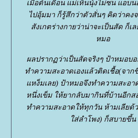
เมื่อต้นเดือน แม่เห็นนุ้งไม่ซน แอบ
ไปอุ้มมา ก็รู้สึกว่าตัวสั่นๆ คิดว่าค
สังเกตร่างกายว่าน่าจะเป็นสัด ก็
หมอ
ผลปรากฏว่าเป็นสัดจริงๆ ป้าหมอบอ
ทำความสะอาดเองแล้วติดเชื้อ(จากขี
หง็มเลย) ป้าหมอจึงทำความสะอาด
หนึ่งเข็ม ให้ยากลับมากินที่บ้านอีก
ทำความสะอาดให้ทุกวัน ห้ามเลียด้ว
ส่ลำโพง) ก็สบายขึ้น