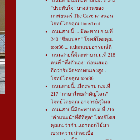
ถนนสายนี้มีตะพาบก.ม. ที่ 242
"ประทับใจ" บางส่วนของ
ภาพยนตร์ The Cave นางนอน
จทย์โดยคุณ JinnyTent
ถนนสายนี้ ... มีตะพาบ ก.ม.ที่
240 "ชื่อแปลก" โจทย์โดยคุณ
toor36 ... แปลกแบบอารมณ์ดี
ถนนสายนี้มีตะพาบ ก.ม.ที่ 218
คนที่ "พึ่งตัวเอง" ก่อนเสมอ
ถือว่ารับผิดชอบตนเองสูง -
จทย์โดยคุณ toor36
ถนนสายนี้...มีตะพาบ ก.ม.ที่
217 "ภาษาไทยสำคัญไฉน"
จทย์โดยคุณ อาจารย์สุวิมล
ถนนสายนี้มีตะพาบก.ม.ที่ 216
"คำแนะนำที่ดีที่สุด" โจทย์โด
คุณกะว่าก๋า...เอาดอกไม้มา
เบรกความน่าจะเบื่อ