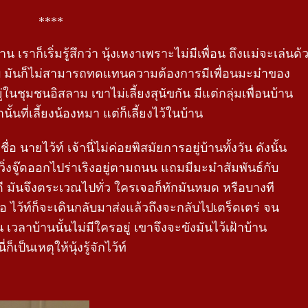
****
ราก็เริ่มรู้สึกว่า นุ้งเหงาเพราะไม่มีเพื่อน ถึงแม่จะเล่นด
เก็บ มันก็ไม่สามารถทดแทนความต้องการมีเพื่อนมะม๋าของ
ู่ในชุมชนอิสลาม เขาไม่เลี้ยงสุนัขกัน มีแต่กลุ่มเพื่อนบ้าน
้นที่เลี้ยงน้องหมา แต่ก็เลี้ยงไว้ในบ้าน
่อ นายไว้ท์ เจ้านี่ไม่ค่อยพิสมัยการอยู่บ้านทั้งวัน ดังนั้น
่งจู๊ดออกไปร่าเริงอยู่ตามถนน แถมมีมะม๋าสัมพันธ์กับ
นดี มันจึงตระเวณไปทั่ว ใครเจอก็ทักมันหมด หรือบางที
อ ไว้ท์ก็จะเดินกลับมาส่งแล้วถึงจะกลับไปเตร็ดเตร่ จน
น เวลาบ้านนั้นไม่มีใครอยู่ เขาจึงจะขังมันไว้เฝ้าบ้าน
ก็เป็นเหตุให้นุ้งรู้จักไว้ท์