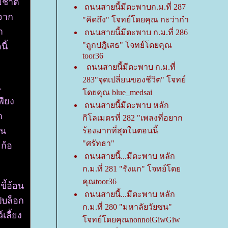
มชาติ
ถนนสายนี้มีตะพาบก.ม.ที่ 287
กจาก
"คิดถึง" โจทย์โดยคุณ กะว่าก๋า
่า
ถนนสายนี้มีตะพาบ ก.ม.ที่ 286
"ถูกปฎิเสธ" โจทย์โดยคุณ
นี้
toor36
ถนนสายนี้มีตะพาบ ก.ม.ที่
283"จุดเปลี่ยนของชีวิต" โจทย์
ก.
ดยคุณ blue_medsai
พียง
ถนนสายนี้มีตะพาบ หลัก
า
กิโลเมตรที่ 282 "เพลงที่อยาก
ัน
ร้องมากที่สุดในตอนนี้
"ศรัทธา"
ะก้อ
ถนนสายนี้...มีตะพาบ หลัก
ก.ม.ที่ 281 "รังแก" โจทย์โด
คุณtoor36
ี้อ้อน
ถนนสายนี้...มีตะพาบ หลัก
ปบล็อก
ก.ม.ที่ 280 "มหาลัยวัยซน"
ลี้ยง
จทย์โดยคุณnonnoiGiwGiw