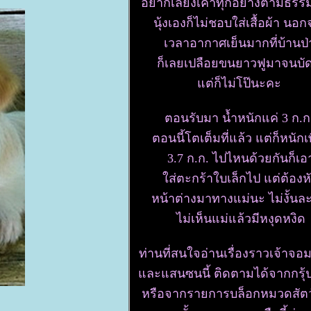
อยากเลี้ยงเค้าทุกอย่างตามธรร
นุ้งเองก็ไม่ชอบใส่เสื้อผ้า นอ
เวลาอากาศเย็นมากที่บ้านป
ก็เลยเปลือยขนยาวฟูมาจนบัด
ต่ก็ไม่โป๊นะคะ
ตอนรับมา น้ำหนักแค่ 3 ก.
ตอนนี้โตเต็มที่แล้ว แต่ก็หนักเ
3.7 ก.ก. ไปไหนด้วยกันก็เอ
ส่ตะกร้าใบเล็กไป แต่ต้องห
หน้าต่างมาทางแม่นะ ไม่งั้นล
ไม่เห็นแม่แล้วมีหงุดหงิด
ท่านที่สนใจอ่านเรื่องราวเจ้าจอมข
ละแสนซนนี้ ติดตามได้จากกรุ้
หรือจากรายการบล็อกหมวดสัตว์เ