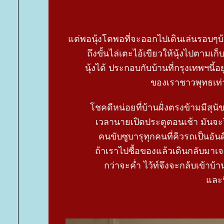
ต่พอนุ้งโตพอที่จะออกไปเดินเล่นรอบๆบ้าน เ
ถึงขั้นไล่เตะไอ้เขียวให้นุ้งไปตาม
นุ้งได้ ประกอบกับบ้านที่กรุงเทพฯนี้อย
ของเราชาวพุทธเท่านั
ชคดีหน่อยที่บ้านฝั่งตรงข้ามมีสุนัขชื
เวลานายเปิดประตูตอนเช้า มันจะวิ
คนขับซูบารุทุกคนที่คิวรถเป็นอั
ถ้าเราไปซื้อของแล้วเดินกลับมาเจ
กว่าจะค่ำ ไว้ท์จึงจะกล้บเข้าบ้า
ละนี่