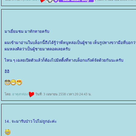
มาเยี่ยมชม มาทักทายครับ
ผมเข้ามาอ่านในบล็อกนี้ถึงได้รู้ว่าพี่หนูหล่อเป็นผู้ชาย เห็นรูปทางขวามือที่บอกว่
ผมหลงคิดว่าเป็นผู้ชายมาตลอดเลยครับ
ไหน ๆ เฉลยเปิดตัวแล้วก็ต้องไปมิตติ้งที่ทางบล็อกแก๊งค์จัดด้วยกันนะครับ
อิอิ
ดย:
อาคุงกล่อง
วันที่: 3 เมษายน 2558 เวลา:20:24:43 น.
14.. จะมารับป่าว ไปไม่ถูกอ่ะค่ะ