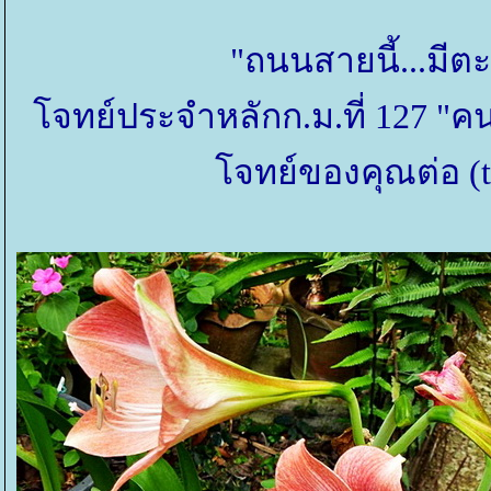
"ถนนสายนี้...มีต
จทย์ประจำหลักก.ม.ที่ 127 "คนบ
จทย์ของคุณต่อ (t