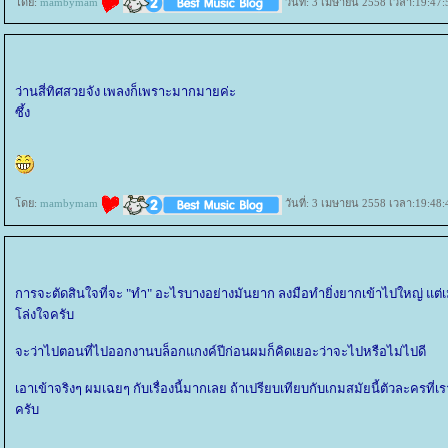
ดย:
mambymam
วันที่: 3 เมษายน 2558 เวลา:19:47:
ว่านสี่ทิศสวยจัง เพลงก็เพราะมากมายค่ะ
ซึ้ง
ดย:
mambymam
วันที่: 3 เมษายน 2558 เวลา:19:48:
การจะตัดสินใจที่จะ "ทำ" อะไรบางอย่างมันยาก ลงมือทำยิ่งยากเข้าไปใหญ่ แต่เม
ล่งใจครับ
จะว่าไปตอนที่ไปออกงานบล็อกแกงค์ปีก่อนผมก็คิดเยอะว่าจะไปหรือไม่ไปดี
เอาเข้าจริงๆ ผมเฉยๆ กับเรื่องนี้มากเลย ถ้าเปรียบเทียบกับเกมสมัยนี้ตัวละครที่เ
ครับ