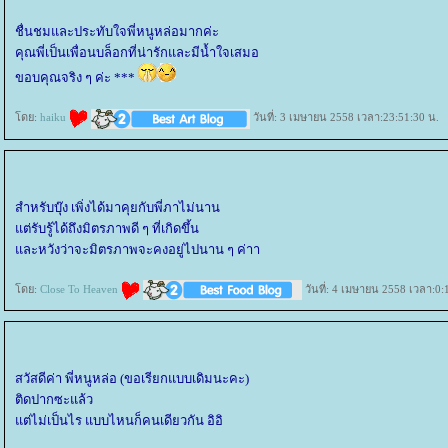
ชื่นชมและประทับใจพี่หนูหล่อมากค่ะ
คุณพี่เป็นเพื่อนบล็อกที่น่ารักและมีน้ำใจเสมอ
ขอบคุณจริง ๆ ค่ะ ***
ดย:
haiku
วันที่: 3 เมษายน 2558 เวลา:23:51:30 น.
สำหรับบุ๊ง เพิ่งได้มาคุยกับพี่ภาไม่นาน
ต่รับรู้ได้ถึงมิตรภาพดี ๆ ที่เกิดขึ้น
ละหวังว่าจะมิตรภาพจะคงอยู่ไปนาน ๆ ค่าา
ดย:
Close To Heaven
วันที่: 4 เมษายน 2558 เวลา:0:
สวัสดีค่า พี่หนูหล่อ (ขอเรียกแบบเดิมนะคะ)
ติดปากซะแล้ว
ต่ไม่เป็นไร แบบไหนก็คนเดียวกัน อิอิ