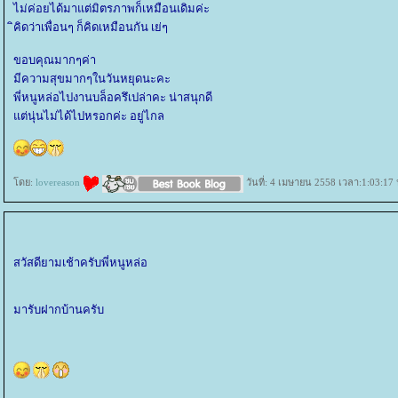
ไม่ค่อยได้มาแต่มิตรภาพก็เหมือนเดิมค่ะ
ิคิดว่าเพื่อนๆ ก็คิดเหมือนกัน เย่ๆ
ขอบคุณมากๆค่า
มีความสุขมากๆในวันหยุดนะคะ
พี่หนูหล่อไปงานบล็อครึเปล่าคะ น่าสนุกดี
ต่นุ่นไม่ได้ไปหรอกค่ะ อยู่ไกล
ดย:
lovereason
วันที่: 4 เมษายน 2558 เวลา:1:03:17 
สวัสดียามเช้าครับพี่หนูหล่อ
มารับฝากบ้านครับ