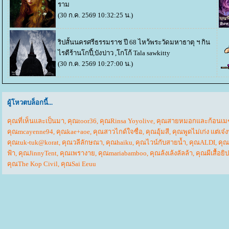
ราม
(30 ก.ค. 2569 10:32:25 น.)
ริปสั้นนครศรีธรรมราช ปี 68 ไหว้พระวัดมหาธาตุ ฯ กิน
ไรตีร้านโกปี้,บังบ่าว ,โกโก้ Tala
sawkitty
(30 ก.ค. 2569 10:27:00 น.)
ผู้โหวตบล็อกนี้...
คุณที่เห็นและเป็นมา
,
คุณtoor36
,
คุณRinsa Yoyolive
,
คุณสายหมอกและก้อนเม
คุณmcayenne94
,
คุณkae+aoe
,
คุณสาวไกด์ใจซื่อ
,
คุณอุ้มสี
,
คุณพูดไม่เก่ง แต่เจ๋
คุณtuk-tuk@korat
,
คุณวลีลักษณา
,
คุณhaiku
,
คุณไวน์กับสายน้ำ
,
คุณALDI
,
คุ
ฟ้า
,
คุณJinnyTent
,
คุณเพรางา
,
คุณmariabamboo
,
คุณล้งเล้งลัลล้า
,
คุณผีเสื้อยิป
คุณThe Kop Civil
,
คุณSai Eeuu