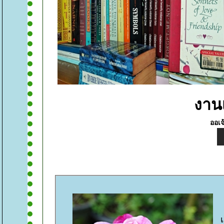
งาน
ออเจ