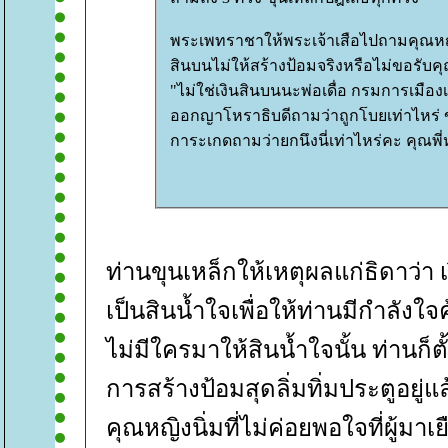
พระเพทราชาให้พระเจ้าเสือไปถามคุณหญิง
สินบนไม่ให้สร้างป้อมจริงหรือไม่ขอรับคุ
"ไม่ใช่เงินสินบนนะพ่อเดื่อ กรมการเมืองเ
ออกญาโหราธิบดีถามว่าถูกโบยเท่าไหร่ ข
การะเกดถามว่ายกนึงนี่เท่าไหร่คะ คุณพี่ห
ท่านขุนเหล็กให้เหตุผลแก่ธิดาว่า เง
เป็นสินน้ำใจเพื่อให้ท่านมีกำลังใ
ไม่มีใครมาให้สินน้ำใจนั้น ท่านก็ต
การสร้างป้อมสุดลิ่มทิ่มประตูอยู่แล
คุณหญิงนิ่มที่ไม่ค่อยพอใจที่ผู้ม