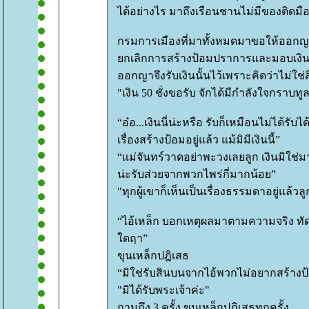
ได้อย่างไร มาถึงเรือนชานไม่มีของติดม
กรมการเมืองที่มาทั้งหมดมาขอให้ออกญ
กเลิกการสร้างป้อมปราการและมอบเงินห้
ออกญาจึงรับเงินนั้นไว้เพราะคิดว่าไม่ใช่สิ
"เงิน 50 ชั่งขอรับ จักได้มีกำลังใจกราบท
“อ๋อ...เงินนี่น่ะหรือ รับก็เหมือนไม่ได้รับ
เรื่องสร้างป้อมอยู่แล้ว แม้มิมีเงินนี้”
“แม่จันทร์วาดอย่าพะวงเลยลูก เงินมิใช่มา
น่ะรับส่วยจากพวกไพร่กี่มากน้อย”
"ทุกผู้เขาก็เห็นเป็นเรื่องธรรมดาอยู่แล้ว
“ไอ้เหล็ก บอกเหตุผลมาตามความจริง ทัดทานไม่ให้กูสร้างป้อมเพราะเหตุ
ดฤา”
ขุนเหล็กปฎิเสธ
“มิใช่รับสินบนจากไอ้พวกไม่อยากสร้างป
"มิได้รับพระเจ้าค่ะ"
ถามถึง 3 ครั้ง ขุนเหล็กปฎิเสธทุกครั้ง