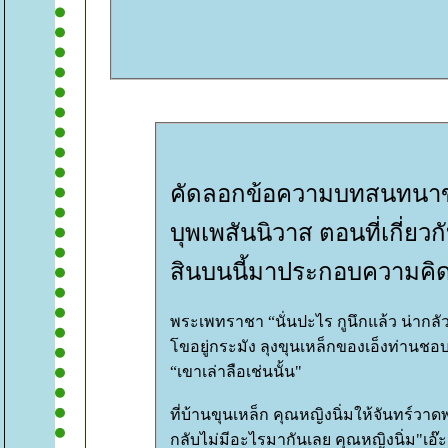
คัดลอกข้อความบทสนทนาขอ
บุพเพสันนิวาส ตอนที่เกี่ยวก
สินบนนี้มาประกอบความคิด
พระเพทราชา “นั่นปะไร กูนึกแล้ว น่ากลัวไอ้ก็องสตังซ์ประเคนของกำนัล
ขอยู่กระมัง ลุงขุนเหล็กของเอ็งท่านชอบอยู่
“เขาเล่าลือเช่นนั้น"
ที่บ้านขุนเหล็ก คุณหญิงนิ่มให้จันทร์ว
กลับไม่มีอะไรมากันเลย คุณหญิงนิ่ม"เอ๊ะ