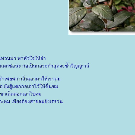
ทวนมา พาหัวใจให้จำ
าบแตกช่อนะ ก่อเป็นกอระกำสุดจะช้ำวิญญาณ์
ำเพยพา กลิ่นเอามาให้เราดม
หนอ ยังสู้แตกกอเอาไว้ให้ชื่นชม
ยเขาเด็ดดอกเอาไปดม
ระทม เพียงต้องสายลมยังเรรวน