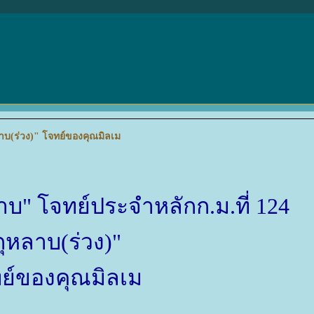
ลาบ(ร่วง)" โจทย์ของคุณมิลเม
าบ" โจทย์ประจำหลักก.ม.ที่ 124
กุหลาบ(ร่วง)"
์ของคุณมิลเม