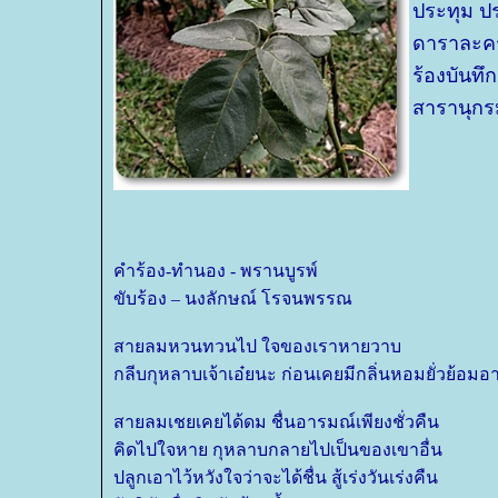
ประทุม ปร
ดาราละคร
ร้องบันทึก
สารานุกรม
คำร้อง-ทำนอง - พรานบูรพ์
ขับร้อง – นงลักษณ์ โรจนพรรณ
สายลมหวนทวนไป ใจของเราหายวาบ
กลีบกุหลาบเจ้าเอ๋ยนะ ก่อนเคยมีกลิ่นหอมยั่วย้อม
สายลมเชยเคยได้ดม ชื่นอารมณ์เพียงชั่วคืน
คิดไปใจหาย กุหลาบกลายไปเป็นของเขาอื่น
ปลูกเอาไว้หวังใจว่าจะได้ชื่น สู้เร่งวันเร่งคืน