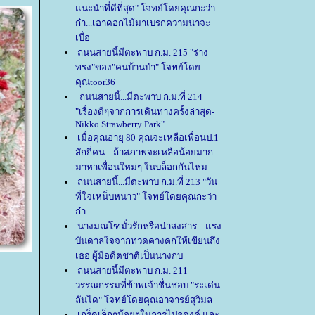
นะนำที่ดีที่สุด" โจทย์โดยคุณกะว่า
ก๋า...เอาดอกไม้มาเบรกความน่าจะ
เบื่อ
ถนนสายนี้มีตะพาบ ก.ม. 215 "ร่าง
ทรง"ของ"คนบ้านป่า" โจทย์โด
คุณtoor36
ถนนสายนี้...มีตะพาบ ก.ม.ที่ 214
"เรื่องดีๆจากการเดินทางครั้งล่าสุด-
Nikko Strawberry Park"
เมื่อคุณอายุ 80 คุณจะเหลือเพื่อนป.1
สักกี่คน... ถ้าสภาพจะเหลือน้อยมาก
มาหาเพื่อนใหม่ๆ ในบล็อกกันไหม
ถนนสายนี้...มีตะพาบ ก.ม.ที่ 213 "วัน
ที่ใจเหน็บหนาว" โจทย์โดยคุณกะว่า
ก๋า
นางมณโฑมั่วรักหรือน่าสงสาร... แรง
บันดาลใจจากทวดคางคกให้เขียนถึง
เธอ ผู้มีอดีตชาติเป็นนางกบ
ถนนสายนี้มีตะพาบ ก.ม. 211 -
วรรณกรรมที่ข้าพเจ้าชื่นชอบ "ระเด่น
ลันได" โจทย์โดยคุณอาจารย์สุวิมล
เกร็ดเล็กๆน้อยๆในการไปธุดงค์ และ