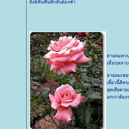
ังมิทันชื่นสิกลับต้องช้ำ
สายลมหวน
เมื่อกุหล
สายลมเชยร
เดี๋ยวนี้สิ
สุดเสียดา
อกเราต้อง