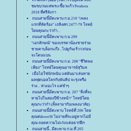
ชมขบวนแห่พระเขี้ยวแก้ว Perahera
2018 ที่ศรีลังกา
ถนนสายนี้มีตะพาบ ก.ม.210 "เพลง
รกที่หัดร้อง" เถลิงศก 2477-79 โจทย์
ดยคุณกะว่าก๋า...
ถนนสายนี้มีตะพาบ ก.ม.209
"เอกลักษณ์" ของบรรดาน้องชายร่วม
ชายคาบล็อกแก๊ง...ไปดูกันเร้วววก่อน
จะโดนแบน
ถนนสายนี้มีตะพาบ ก.ม. 208 "ชีวิตพอ
เพียง" โจทย์โดยคุณอาจารย์สุวิมล
เมื่อไม่ใช่นักพนัน แต่ผันมาเล่นทา
ผลฟุตบอลโลกกับพันทิป จะรุ่งหรือ
ร่วง... ห่วงอะไร แค่ขำๆ
ถนนสายนี้มีตะพาบ ก.ม. 207 "สิ่งที่จะ
หายไปในสองปีข้างหน้า" โจทย์โด
คุณกะว่าก๋า (ลั้ลลามากับเพลงมาลัย)
ถนนสายนี้มีตะพาบ โจทย์ที่ 206 โด
คุณต่อtoor36 ไม่ง่ายที่จะอยู่หากไม่มี
คุณ-ถอดความไม่เก่งแต่อยากฝึก
ถนนสายนี้...มีตะพาบ ก.ม.ที่ 205