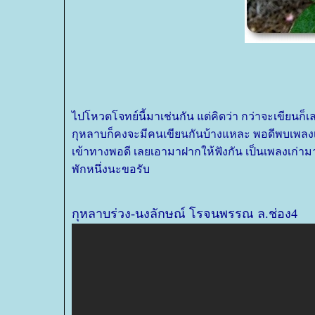
ไปโหวตโจทย์นี้มาเช่นกัน แต่คิดว่า กว่าจะเขียนก
กุหลาบก็คงจะมีคนเขียนกันบ้างแหละ พอดีพบเพลงเก่า
เข้าทางพอดี เลยเอามาฝากให้ฟังกัน เป็นเพลงเก่าม
พักหนึ่งนะขอรับ
กุหลาบร่วง-นงลักษณ์ โรจนพรรณ ล.ช่อง4