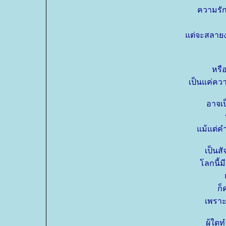
ความรัก
ต่จะสลายง่
หรื
เป็นแค่คว
อาจเ
ม้แต่คำ
เป็นส
ลกนี้มีแ
ก็
เพราะ
ผู้ใดท