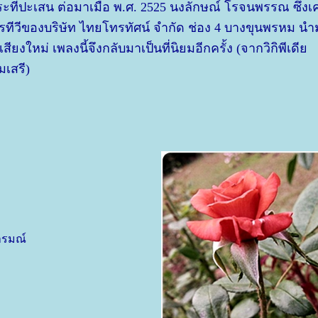
ะทีปะเสน ต่อมาเมื่อ พ.ศ. 2525 นงลักษณ์ โรจนพรรณ ซึ่งเ
ทีวีของบริษัท ไทยโทรทัศน์ จำกัด ช่อง 4 บางขุนพรหม นำ
เสียงใหม่ เพลงนี้จึงกลับมาเป็นที่นิยมอีกครั้ง (จากวิกิพีเดี
เสรี)
อารมณ์