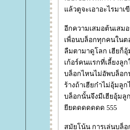
ล้วตูจะเอาอะไรมาเ
อีกความเสมอต้นเสมอป
เพื่อนบล็อกทุกคนในตอ
ลืมตามาดูโลก เฮียก็อุ้
เก้อร์คนแรกที่เลี้ยงลูก
บล็อกไหนไม่อัพบล็อกน
ร้างถ้าเฮียก๋าไม่อุ้มลู
บล็อกนั้นจึงมีเฮียอุ้
ียดดดดดดด 555
สมัยโน้น การเล่นบล็อก