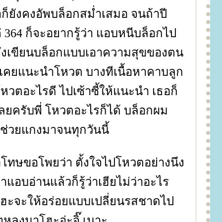
๋าก็ยังคงอัพบล็อกสม่ำเสมอ จนถ้าปี
 364 ก็จะอยากรู้ว่า แอบหนีบล็อกไป
ก็ยังเขียนบล็อกแบบเอาความสุขของตน
 ไม่เคยแนะนำโหวต บางทีเนื้อหาคาบลูก
โหวตอะไรดี ไปเซ้าซี้ให้แนะนำ เธอก็
ยครับพี่ โหวตอะไรก็ได้ บล็อกผม
ช่วยแกงมาจนทุกวันนี้
อโทษขอโพยว่า ตั้งใจไปโหวตอย่างนึง
แอบอ่านแล้วก็รู้ว่าเฮียไม่ว่าอะไร
โฮะจะให้อร่อยแบบเปลี่ยนรสชาดไป
ๆหลงมาโฮะอ่ะจิ๊ เนาะ