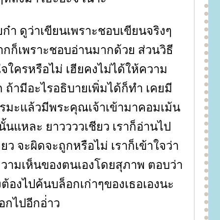
ก๋า ดูว่าเขียนเพราะชอบเขียนจริงๆ
มากก็เพราะชอบอ่านมากด้วย ส่วนวิธี
จใครหรือไม่ เฮียคงไม่ได้ให้ความ
ถ้ามีอะไรอธิบายเพิ่มได้ก็ทำ เคยมี
งธรรมะแล้วมีพระคุณเจ้าเข้ามาคอมเม้น
กนั้นแหละ ยาววววเชียว เราก็อ่านไป
ว จะผิดจะถูกหรือไม่ เราก็เข้าใจว่า
วามเห็นของตนเองโดยสุภาพ ตอบว่า
คงต้องไปค้นบล็อกเก่าๆของเธอเองนะ
ออกไปอีกอ่่าว