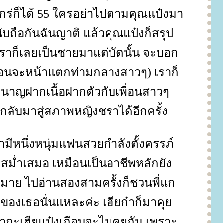
แกร่ก็ได้ 55 ใครอย่าไปตามคุณแป๋งมา
ังนับถือกันฉันญาติ แล้วคุณแป๋งก็สรุป
เราก็เลยเป็นชายมาแต่บัดนั้น จะบอก
เพื่อนจะหน้าแตกท่ามกลางสาวๆ) เราก็
าญฝากเนื้อฝากตัวกับเพื่อนสาวๆ
กลับมาสู่สภาพหญิงชราได้อีกครั้ง
่ามีหนึ่งหนุ่มแฟนสวยกำลังตั้งครรภ์
 สม่ำเสมอ เหมือนเป็นอาชีพหลักยัง
งมากมาย ไปอ่านสองสามครั้งก็ชวนพี่แก
ๆของเธอนั่นแหละค่ะ เฮียก๋าก็มาคุ
ยก๋ากะเฮียแป๋งเกือบจะไม่คุยกัน เพราะ