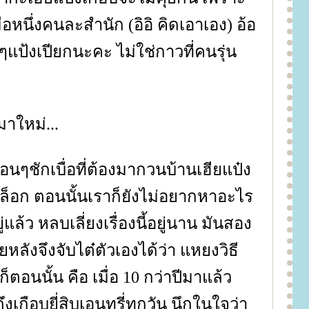
มือหนึ่งคนละสำนัก (อิอิ คิดเอาเอง) อ้อ
ๆแป้งเปียกนะคะ ไม่ใช่กาวที่คนรุ่น
าใหม่...
่อนๆชักเบื่อที่ต้องมากวนบ้านเฮียแป๋ง
ดบล็อก ตอนนั้นเราก็ยังไม่อยากหาอะไร
แล้ว หลบเลี่ยงเรื่องนี้อยู่นาน มันสอง
ายหลังจึงจับไต๋ตัวเองได้ว่า แหยงวิธี
็ตอนนั้น คือ เมื่อ 10 กว่าปีมาแล้ว
ึงเกือบยี่สิบเอนทรี่ทุกวัน นึกในใจว่า