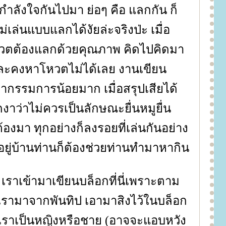
แผ่กำลังใจกันไปมา ย่อๆ คือ แลกกัน ก็
่เล่นแบบแลกได้งัยล่ะจริงป่ะ เมื่อ
โหวตต้องแลกด้วยคุณภาพ คิดไปคิดมา
แหละคงหาโหวตไม่ได้เลย งานเขียน
รรมการน้อยมาก เมื่อสรุปเสียได้
ดงาว่าไม่ควรเป็นลักษณะยื่นหมูยื่น
้องมา ทุกอย่างก็ลงรอยที่เล่นกันอย่าง
 อยู่บ้านท่านก็ต้องช่วยท่านทำมาหากิน
ว่า เราเข้ามาเขียนบล็อกที่นี่เพราะตาม
ากเรามาจากพันทิป เอามาสิงไว้ในบล็อก
นว่าเราเป็นหญิงหรือชาย (อาจจะแอบหวัง