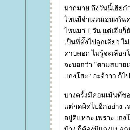
มากมาย ถึงวันนี้เฮียก
ไหนมีจำนวนเอนทรี่แค่
ไหนมา 1 วัน แต่เฮีย
เป็นที่ตั้งไปลูกเดียว
คาบดอก ไม่รู้จะเลือก
จะบอกว่า "ตามสบายเล
กงโฮะ" อ่ะจ้าาา ก็ไป
บางครั้งมีคอมเม้นท์ข
ต่กดผิดไปอีกอย่าง เรา
อยู่ดีแหละ เพราะแกง
บ้าง ก็ต้องมีแกงแปลก