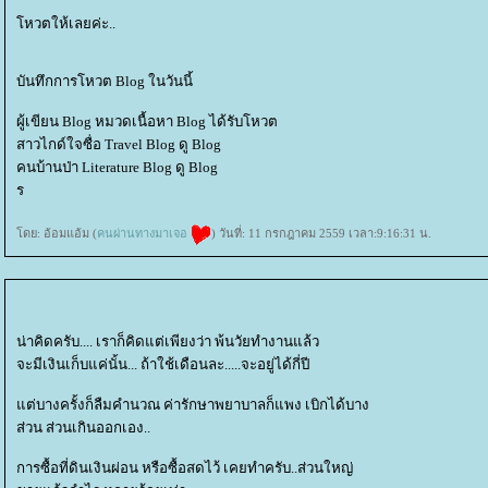
หวตให้เลยค่ะ..
บันทึกการโหวต Blog ในวันนี้
ผู้เขียน Blog หมวดเนื้อหา Blog ได้รับโหวต
สาวไกด์ใจซื่อ Travel Blog ดู Blog
คนบ้านป่า Literature Blog ดู Blog
ร
ดย: อ้อมแอ้ม (
คนผ่านทางมาเจอ
) วันที่: 11 กรกฎาคม 2559 เวลา:9:16:31 น.
น่าคิดครับ.... เราก็คิดแต่เพียงว่า พ้นวัยทำงานแล้ว
จะมีเงินเก็บแค่นั้น... ถ้าใช้เดือนละ.....จะอยู่ได้กี่ปี
ต่บางครั้งก็ลืมคำนวณ ค่ารักษาพยาบาลก็แพง เบิกได้บาง
ส่วน ส่วนเกินออกเอง..
การซื้อที่ดินเงินผ่อน หรือซื้อสดไว้ เคยทำครับ..ส่วนใหญ่