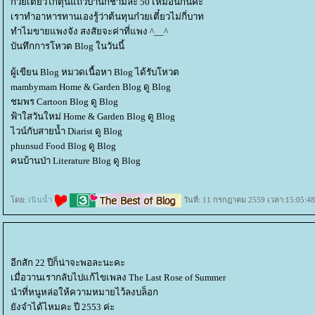
ก๋วยเตี๋ยวไก่ตุ๋นแถวบ้านก็ชามละ 50 เหมือนกันค่ะ
เราทำอาหารทานเองรู้ว่าต้นทุนก๋วยเตี๋ยวไม่กี่บาท
ทำไมขายแพงจัง สงสัยจะค่าที่แพง ^__^
บันทึกการโหวต Blog ในวันนี้
ผู้เขียน Blog หมวดเนื้อหา Blog ได้รับโหวต
mambymam Home & Garden Blog ดู Blog
ชมพร Cartoon Blog ดู Blog
ฟ้าใสวันใหม่ Home & Garden Blog ดู Blog
ไวน์กับสายน้ำ Diarist ดู Blog
phunsud Food Blog ดู Blog
คนบ้านป่า Literature Blog ดู Blog
ดย:
เนินน้ำ
วันที่: 11 กรกฎาคม 2559 เวลา:15:05:48
อีกสัก 22 ปีก็น่าจะพอละนะคะ
เมื่อวานเรากลับไปแก้ไขเพลง The Last Rose of Summer
นำที่หนูหล่อให้ความหมายไว้ลงบล็อก
ังจำได้ไหมคะ ปี 2553 ค่ะ