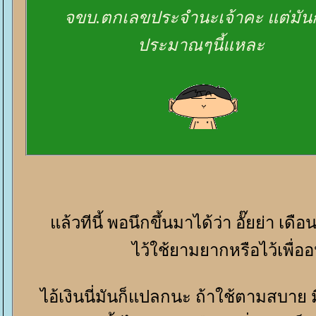
จขบ.ตกเลขประจำนะเจ้าคะ แต่มัน
ประมาณๆนี้แหละ
ล้วทีนี้ พอนึกขึ้นมาได้ว่า อั๊ยย่า เด
ไว้ใช้ยามยากหรือไว้เพื่
ไอ้เงินนี่มันก็แปลกนะ ถ้าใช้ตามสบา