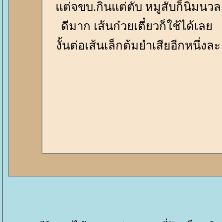
ต่จขบ.กินแต่ตับ หมูสับก็นิ่มนวล
ดีมาก เส้นก๋วยเตี๋ยวก็ใช้ได้เล
งั้นต่อเส้นเล็กต้มยำเสียอีกหนึ่งละ