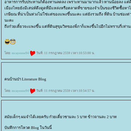
อาหารการรับประทานก็ต้องทานลดลง เพราะทานมามากแล้ว ทานน้อยลง แต่ดี
เมืองไทยยังมีเสน่ห์ดึงดูดที่มีแหล่งหรือตลาดที่ขายของจำเป็นของชีวิตซื
เกษียณ ที่น่าเป็นห่วงไม่ใช่แต่ของแพงขึ้นนะคะ แต่ยังรวมถึง ที่ดิน บ้าน
นะคะ
ถึงก๋วยเตี๋ยวจะแพงขึ้น แต่ที่ดินสุขุมวิทของพี่ภาก็แพงขึ้นไปอีกไม่ทราบกี่เท่
ดย:
mcayenne94
วันที่: 11 กรกฎาคม 2559 เวลา:10:53:00 น.
คนบ้านป่า Literature Blog
ดย:
mcayenne94
วันที่: 11 กรกฎาคม 2559 เวลา:10:54:57 น.
สมัยเด็กๆ ผมจำได้เลยครับ ก๋วยเตี๋ยวชามละ 5 บาท ข้าวจานละ 2 บาท
บันทึกการโหวต Blog ในวันนี้