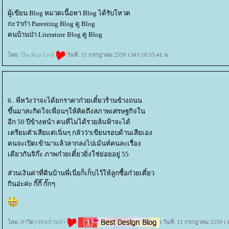
ผู้เขียน Blog หมวดเนื้อหา Blog ได้รับโหวต
กะว่าก๋า Parenting Blog ดู Blog
คนบ้านป่า Literature Blog ดู Blog
ดย:
The Kop Civil
วันที่: 11 กรกฎาคม 2559 เวลา:10:55:41 น.
6.. พี่หวังว่าจะได้ยกราคาก๋วยเตี๋ยวร้านข้างถนน
ขึ้นมาสะกิดใจเพื่อนๆให้คิดถึงสภาพเศรษฐกิจใน
อีก 50 ปีข้างหน้า คนที่ไม่ได้รวยล้นฟ้าจะได้
เตรียมตัวเสียแต่เนิ่นๆ กลัวว่าเขียนรอบด้านเสียเอง
คนจะเปิดเข้ามาแล้วลากลงไปเม้นท์คนละเรื่อง
เดียวกันจิก๊ะ ภาพก๋วยเตี๋ยวยิ่งใช่ย่อยอยู่ 55
ส่วนเงินค่าที่ดินบ้านพี่เนี่ยก็เก็บไว้ให้ลูกซื้อก๋วยเตี๋ยว
กินอ่ะค่ะ กิ๊กิ๊ กั๊กๆ
ดย: ภาวิดา (
คนบ้านป่า
) วันที่: 11 กรกฎาคม 2559 เ