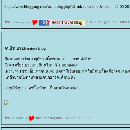
https://www.bloggang.com/mainblog.php?id=tuk-tukatkorat&month=22-05-
ดย:
tuk-tuk@korat
วันที่: 11 กรกฎาคม 2559 เวลา:1
คนบ้านป่า Literature Blog
มีคนบอกมาว่าแถวๆบ้าน เตี๋ยวชามละ 560 บาท ค่ะพี่ภา
ถึงจะเครื่องเยอะและดีแค่ไหน ก็ไม่ขอลองค่ะ
เพราะว่า 1ชาม อิ่มเท่ากันนะคะ แต่ถ้ามีเงินเยอะๆ หรือมีคนเลี้ยง ก็อาจจะลอ
ต่ถ้าชามนึงทานหลายคนก็อาจจะคุ้มนะคะ
ลงรูปให้ดูว่าราคานี้ หน้าตาเป็นแบบไหนนะคะ
ดย:
ดาวริมทะเล
วันที่: 11 กรกฎาคม 2559 เวลา:16:31:57 น.