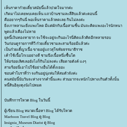
เห็นราคาก๋วยเตี๋ยวสมัยนี้แล้วปวดใจมากค่ะ
เกิดมาไม่เคยพบเคยเห็น แถวบ้านชามละสี่สิบแล้วค่ะตอนนี้
คืออยากๆกินนี่ พอเห็นราคาแล้วหดเลย กินไม่ลงค่ะ
ิ่งเกาหลานะยิ่งแพงโหด มีแต่ผักกับเนื้อสามชิ้น มันจะคิดแพงอะไรนักหนา
พูดแล้วเคืองไม่หา
ุคนี้เงินทองหายาก จะใช้จะอยู่จะกินอะไรนี่คิดแล้วคิดอีกหลายรอบ
วันก่อนดูรายการทีวี ก๋วยเตี๋ยวชามละสามร้อยมีแล้วค่ะ
เป็นก๋วยเตี๋ญวเนื้อ ขายอยู๋แถวสุโขทัยธรรมาธิราช
เค้าใช้เนื้อโกเบอย่างดี ชามนึงเนื้อหนึ่งชื้นโต
ห้อร่อยเลิศเลอยังไงก็กินไม่ลงค่ะ เสียดายตังค์ แงๆ
สามร้อยนี่เอาไปใช้อย่างอื่นได้ตั้งเยอะ
ชอบคำโบราที่ว่า จงกินอยู่นุ่งห่มให้สมตัวจังค่ะ
คนสมัยนี้นับวันจะห่างจากคำนี้นะคะ ส่วนมากจะหนักไปทางเกินตัวทั้งนั้น
หนี้สินอิลุงตุงนังไปหมด
บันทึกการโหวต Blog ในวันนี้
ผู้เขียน Blog หมวดเนื้อหา Blog ได้รับโหวต
Maeboon Travel Blog ดู Blog
Insignia_Museum Diarist ดู Blog