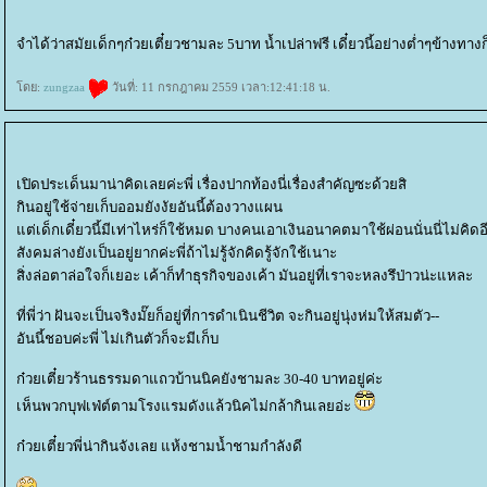
จำได้ว่าสมัยเด็กๆก๋วยเตี๋ยวชามละ 5บาท น้ำเปล่าฟรี เดี๋ยวนี้อย่างต่ำๆข้างทา
ดย:
zungzaa
วันที่: 11 กรกฎาคม 2559 เวลา:12:41:18 น.
เปิดประเด็นมาน่าคิดเลยค่ะพี่ เรื่องปากท้องนี่เรื่องสำคัญซะด้วยสิ
กินอยู่ใช้จ่ายเก็บออมยังงัยอันนี้ต้องวางแผน
ต่เด็กเดี๋ยวนี้มีเท่าไหร่ก็ใช้หมด บางคนเอาเงินอนาคตมาใช้ผ่อนนั่นนี่ไม่คิดอ
สังคมล่างยังเป็นอยู่ยากค่ะพี่ถ้าไม่รู้จักคิดรู้จักใช้เนาะ
สิ่งล่อตาล่อใจก็เยอะ เค้าก็ทำธุรกิจของเค้า มันอยู่ที่เราจะหลงรึป่าวน่ะแหละ
ที่พี่ว่า ฝันจะเป็นจริงมั๊ยก็อยู่ที่การดำเนินชีวิต จะกินอยู่นุ่งห่มให้สมตัว--
อันนี้ชอบค่ะพี่ ไม่เกินตัวก็จะมีเก็บ
ก๋วยเตี๋ยวร้านธรรมดาแถวบ้านนิคยังชามละ 30-40 บาทอยู่ค่ะ
เห็นพวกบุฟเฟ่ต์ตามโรงแรมดังแล้วนิคไม่กล้ากินเลยอ่ะ
ก๋วยเตี๋ยวพี่น่ากินจังเลย แห้งชามน้ำชามกำลังดี