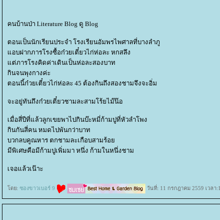
คนบ้านป่า Literature Blog ดู Blog
ตอนเป็นนักเรียนประจำ โรงเรียนอัมพรไพศาลที่บางลำภู
อบฝากภารโรงซื้อก๋วยเตี๋ยวไก่ห่อละ หกสลึง
ต่ภารโรงคิดค่าเดินเป็นห่อละสองบาท
กินจนพุงกางค่ะ
ตอนนี้ก๋วยเตี๋ยวไก่ห่อละ 45 ต้องกินถึงสองชามจึงจะอิ่ม
จะอยู่ทันถึงก๋วยเตี๋ยวชามละสามโร้ยไม๊น๊อ
เมื่อสี่ปีที่แล้วลูกเขยพาไปกินบ๊ะหมี่ก้ามปูที่หัวลำโพง
กินกันสี่คน หมดไปพันกว่าบาท
บวกลบคูณหาร ตกชามละเกือบสามร้อ
มีพิเศษคือมีก้ามปูเพิ่มมา หนึ่ง ก้ามในหนึ่งชาม
เจอแล้วเน๊าะ
ดย:
ซองขาวเบอร์ 9
วันที่: 11 กรกฎาคม 2559 เวลา: