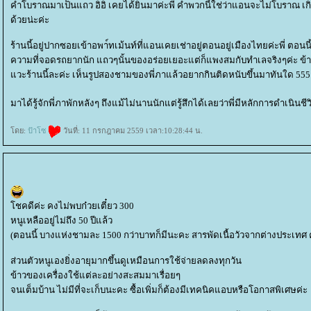
คำโบราณมาเป็นแถว อิอิ เคยได้ยินมาค่ะพี่ คำพวกนี้ใช่ว่าแอนจะไม่โบราณ เ
ด้วยน่ะค่ะ
ร้านนี้อยู่ปากซอยเข้าอพา์ทเม้นท์ที่แอนเคยเช่าอยู่ตอนอยู่เมืองไทยค่ะพี่ ตอนนี้
ความที่จอดรถยากนัก แถวๆนั้นของอร่อยเยอะแต่ก็แพงสมกับทำเลจริงๆค่ะ ข้าวต้
วะร้านนี้ละค่ะ เห็นรูปสองชามของพี่ภาแล้วอยากกินติดหนับขึ้นมาทันใด 555
มาได้รู้จักพี่ภาพักหลังๆ ถึงแม้ไม่นานนักแต่รู้สึกได้เลยว่าพี่มีหลักการดำ
ดย:
ป้าโซ
วันที่: 11 กรกฎาคม 2559 เวลา:10:28:44 น.
ชคดีค่ะ คงไม่พบก๋วยเตี๋ยว 300
หนูเหลืออยู่ไม่ถึง 50 ปีแล้ว
(ตอนนี้ บางแห่งชามละ 1500 กว่าบาทก็มีนะคะ สารพัดเนื้อวัวจากต่างประเทศ
ส่วนตัวหนูเองยิ่งอายุมากขึ้นดูเหมือนการใช้จ่ายลดลงทุกวัน
ข้าวของเครื่องใช้แต่ละอย่างสะสมมาเรื่อยๆ
จนเต็มบ้าน ไม่มีที่จะเก็บนะคะ ซื้อเพิ่มก็ต้องมีเทคนิคแอบหรือโอกาสพิเศษค่ะ