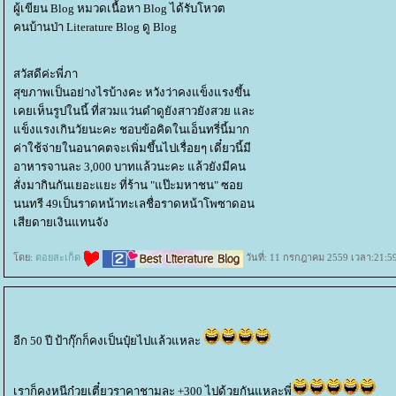
ผู้เขียน Blog หมวดเนื้อหา Blog ได้รับโหวต
คนบ้านป่า Literature Blog ดู Blog
สวัสดีค่ะพี่ภา
สุขภาพเป็นอย่างไรบ้างคะ หวังว่าคงแข็งแรงขึ้น
เคยเห็นรูปในนี้ ที่สวมแว่นดำดูยังสาวยังสวย และ
ข็งแรงเกินวัยนะคะ ชอบข้อคิดในเอ็นทรี่นี้มาก
ค่าใช้จ่ายในอนาคตจะเพิ่มขึ้นไปเรื่อยๆ เดี๋ยวนี้มี
อาหารจานละ 3,000 บาทแล้วนะคะ แล้วยังมีคน
สั่งมากินกันเยอะแยะ ที่ร้าน "แป๊ะมหาชน" ซอ
นนทรี 49เป็นราดหน้าทะเลชื่อราดหน้าโพซาดอน
เสียดายเงินแทนจัง
ดย:
ดอยสะเก็ด
วันที่: 11 กรกฎาคม 2559 เวลา:21:5
อีก 50 ปี ป้ากุ๊กก็คงเป็นปุ๋ยไปแล้วแหละ
เราก็คงหนีก๋วยเตี๋ยวราคาชามละ +300 ไปด้วยกันแหละพี่