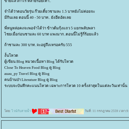
ขายแล้วกำไร หลายร้อยเท่า..
จำได้ว่าตอนวัยรุ่น ก๊วยเตี๋ยวชามละ 1.5 บาทยังไม่ค่อยจะ
มีกินเลย ตอนนี้ 40 - 50 บาท.. ยังอึดอัดเล
พี่หนูหล่อคงจะพอจำได้ว่า ข้าวต้มกุ้งแถว 5 แยกพลับพลา
ไชยเมื่อก่อนชามละ 60 บาท แพงมาก..ตอนนี้ไม่รู้กี่ร้อยแล้ว
ถ้าชามละ 300 บาท..จะอยู่ถึงเหรอครับ 555
งั้นโหวต
ผู้เขียน Blog หมวดเนื้อหา Blog ได้รับโหวต
Close To Heaven Food Blog ดู Blog
auau_py Travel Blog ดู Blog
คนบ้านป่า Literature Blog ดู Blog
ระบบจะบันทึกคะแนนโหวต เฉพาะการโหวต 10 ครั้งล่าสุดในแต่ละวันเท่านั้น
ดย:
ไวน์กับสายน้ำ
วันที่: 11 กรกฎาคม 2559 เวลา:9