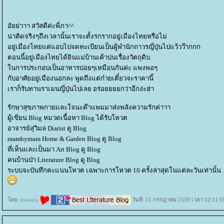
อัยย่าาา สวัสดีค่ะพี่ภา^^
น่าคิดจริงๆถึงเวลานั้นเราจะตั้งรกรากอยู่เมืองไทยหรือไม่
อยู่เมืองไทยแต่แอบไปจดทะเบียนเป็นผู้พำนักถาวรญี่ปุ่นไปแว้วว๊ากกก
ตอนนี้อยู่เมืองไทยได้ยินแม่บ้านเค้าบ่นเรื่องวัตถุดิบ
นการประกอบเป็นอาหารบ่อยๆเหมือนกันค่ะ แพงพอๆ
กับอาศัยอยู่เมืองนอกละ พูดถึงแต่ก๋วยเตี๋ยวจะราคานี้
เราก็รับทานราเมนญี่ปุ่นไปเลย อร่อยยยยกว่าอีกง่ะฮ่า
รักษาสุขภาพกายและใจนะค๊าแพมมาส่งพลังความรักค่าาา
ผู้เขียน Blog หมวดเนื้อหา Blog ได้รับโหวต
อาจารย์สุวิมล Diarist ดู Blog
mambymam Home & Garden Blog ดู Blog
ที่เห็นและเป็นมา Art Blog ดู Blog
คนบ้านป่า Literature Blog ดู Blog
ระบบจะบันทึกคะแนนโหวต เฉพาะการโหวต 10 ครั้งล่าสุดในแต่ละวันเท่านั้น
ดย:
mastana
วันที่: 11 กรกฎาคม 2559 เวลา:12:11:1