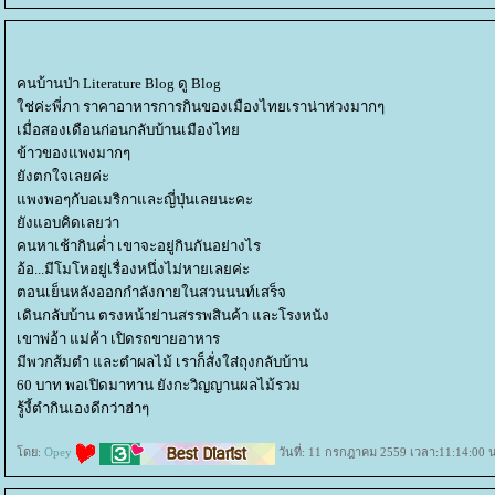
คนบ้านป่า Literature Blog ดู Blog
ช่ค่ะพี่ภา ราคาอาหารการกินของเมืองไทยเราน่าห่วงมากๆ
เมื่อสองเดือนก่อนกลับบ้านเมืองไท
ข้าวของแพงมากๆ
ังตกใจเลยค่ะ
พงพอๆกับอเมริกาและญี่ปุ่นเลยนะคะ
ังแอบคิดเลยว่า
คนหาเช้ากินค่ำ เขาจะอยู่กินกันอย่างไร
อ้อ...มีโมโหอยู่เรื่องหนึ่งไม่หายเลยค่ะ
ตอนเย็นหลังออกกำลังกายในสวนนนท์เสร็จ
เดินกลับบ้าน ตรงหน้าย่านสรรพสินค้า และโรงหนัง
เขาพ่อ้า แม่ค้า เปิดรถขายอาหาร
มีพวกส้มตำ และตำผลไม้ เราก็สั่งใส่ถุงกลับบ้าน
60 บาท พอเปิดมาทาน ยังกะวิญญานผลไม้รวม
รู้งี้ตำกินเองดีกว่าฮ่าๆ
ดย:
Opey
วันที่: 11 กรกฎาคม 2559 เวลา:11:14:00 น