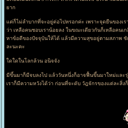
าก
ต่ก็ไม่ลำบากที่จะอยู่ต่อไปหรอกค่ะ เพราะจุดยืนของเร
ว่า เหลือคนชอบเราน้อยลง ในขณะเดียวกันก็เหลือคนเกลี
หาข้อดีของปัจจุบันให้ได้ แล้วมีความสุขอยู่ตามสภาพ ช
ละนะคะ
ดใดในโลกล้วน อนิจจัง
มีขึ้นมาก็มีจบลงไป แล้ววันหนึ่งก็อาจฟื้นขึ้นมาใหม่และรุ
เราก็มีความหวังได้ว่า ก่อนที่จะดับ วัฎจักรของแต่ละสิ่ง