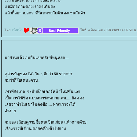
เวลาเปลี่ยน อะไร ๆ ก็เปลี่ยนเนาะ
ต่มิตรภาพของเราคงเดิมค่ะ
ล้วก็อยากบอกว่าที่นี่เหมาะกับตัวเองเช่นกันจ้า
ดย:
เนินน้ำ
วันที่: 4 สิงหาคม 2558 เวลา:14:06:50 น.
มาอ่านแล้ว อมยิ้มเลยครับพี่หนูหล่อ....
ดูสารบัญของ BG วัน ๆ มีกว่า 60 รายการ
ผมว่าก็โอเคนะครับ..
เท่าที่สังเกต..จะมีบล๊อกเกอร์หน้าใหม่ขึ้น แต่
เป็นการใช้ชื่อ แบบสมาชิกหมายเลข..... ยัง ง งง
เลยว่า ทำไมเขาไม่ตั้งชื่อ..... พวกเราจะได้
จำง่า
ผมเอง เลื่อนดูรายชื่อคนเขียนก่อน แล้วตามด้ว
เรื่องราวที่เขียน ค่อยคลิ๊กเข้าไปอ่าน