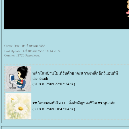
Create Date : 04 สิงหาคม 2558
Last Update : 4 สิงหาคม 2558 18:14:26 น.
Counter : 2726 Pageviews.
พลิกโฉมบ้านโมเดิร์นด้วย "ตะแกรงเหล็กฉีกวีแอนด์พี
the_death
(31 ก.ค. 2569 22:07:54 น.)
♥♥ โอบกอดหัวใจ 11 · สิ่งสำคัญของชีวิต ♥♥
ทูน่าค่ะ
(30 ก.ค. 2569 10:47:04 น.)