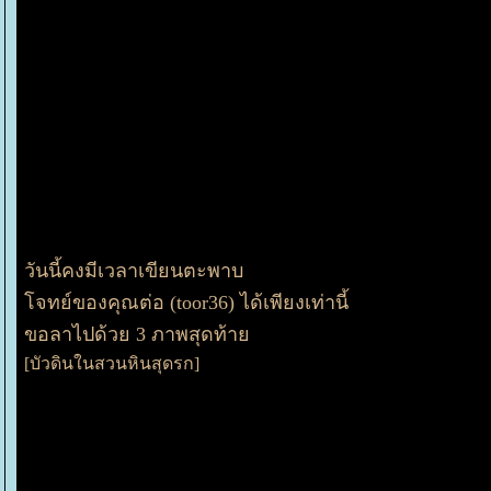
วันนี้คงมีเวลาเขียนตะพาบ
จทย์ของคุณต่อ (toor36) ได้เพียงเท่านี้
ขอลาไปด้วย 3 ภาพสุดท้า
[บัวดินในสวนหินสุดรก]