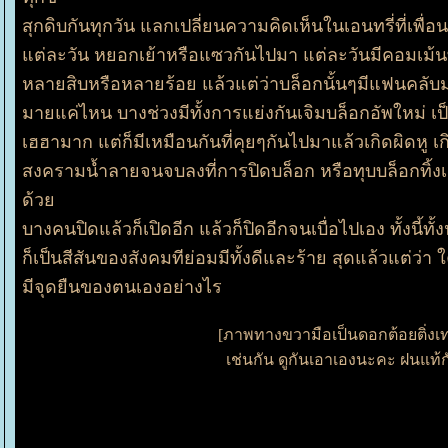
สุกดิบกันทุกวัน แลกเปลี่ยนความคิดเห็นในเอนทรี่ที่เพื่อ
ต่ละวัน หยอกเย้าหรือแซวกันไปมา แต่ละวันมีคอมเม้นท
หลายสิบหรือหลายร้อย แล้วแต่ว่าบล็อกนั้นๆมีแฟนคลับ
มายแค่ไหน บางช่วงมีทั้งการแย่งกันเจิมบล็อกอัพใหม่ เป็
เฮฮามาก แต่ก็มีเหมือนกันที่คุยๆกันไปมาแล้วเกิดผิดหู เก
สงครามน้ำลายจนจบลงที่การปิดบล็อก หรือทุบบล็อกทิ้ง
ด้ว
บางคนปิดแล้วก็เปิดอีก แล้วก็ปิดอีกจนเบื่อไปเอง ทั้งนี้ทั้งน
ก็เป็นสีสันของสังคมทีย่อมมีทั้งดีและร้าย สุดแล้วแต่ว่า
มีจุดยืนของตนเองอย่างไร
[ภาพทางขวามือเป็นดอกต้อยติ่งเท
เช่นกัน ดูกันเอาเองนะคะ ฝนแท