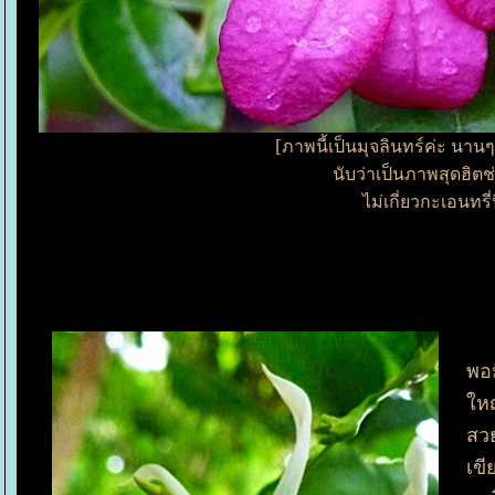
[
ภาพนี้เป็นมุจลินทร์ค่ะ นาน
นับว่าเป็นภาพสุดฮิต
ไม่เกี่ยวกะเอนทรี่นี
พอม
หญ่
สวย
เขี