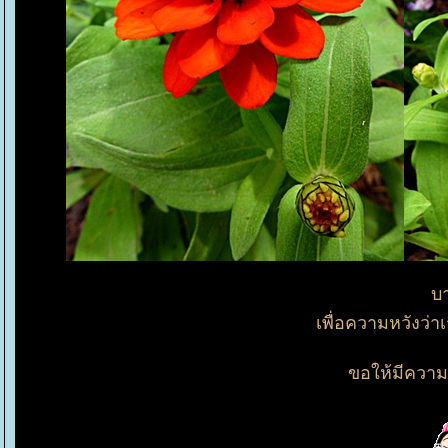
บา
เพื่อความหวังว่
ขอให้มีความ