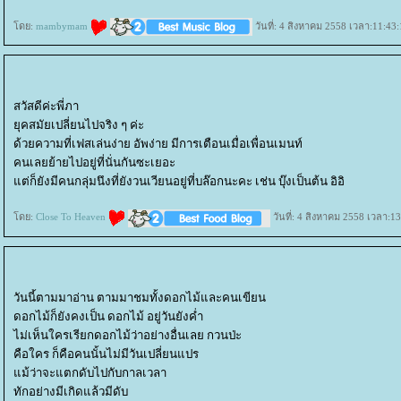
ดย:
mambymam
วันที่: 4 สิงหาคม 2558 เวลา:11:43:
สวัสดีค่ะพี่ภา
ุคสมัยเปลี่ยนไปจริง ๆ ค่ะ
ด้วยความที่เฟสเล่นง่าย อัพง่าย มีการเตือนเมื่อเพื่อนเมนท์
คนเลยย้ายไปอยู่ที่นั่นกันซะเยอะ
ต่ก็ยังมีคนกลุ่มนึงที่ยังวนเวียนอยู่ที่บล๊อกนะคะ เช่น บุ๊งเป็นต้น อิอิ
ดย:
Close To Heaven
วันที่: 4 สิงหาคม 2558 เวลา:1
วันนี้ตามมาอ่าน ตามมาชมทั้งดอกไม้และคนเขียน
ดอกไม้ก็ยังคงเป็น ดอกไม้ อยู่วันยังค่ำ
ไม่เห็นใครเรียกดอกไม้ว่าอย่างอื่นเลย กวนป่ะ
คือใคร ก็คือคนนั้นไม่มีวันเปลี่ยนแปร
ม้ว่าจะแตกดับไปกับกาลเวลา
ทักอย่างมีเกิดแล้วมีดับ