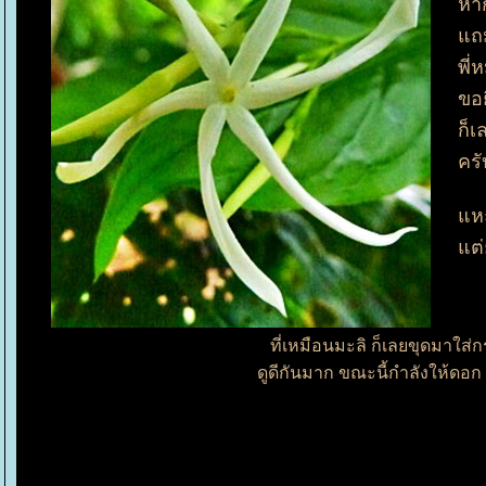
หาก
ถมไ
พี่
ขอย
ก็เ
ครั
หะ
ต่ย
ที่เหมือนมะลิ ก็เลยขุดมาใส่ก
ดูดีกันมาก ขณะนี้กำลังให้ดอก ห