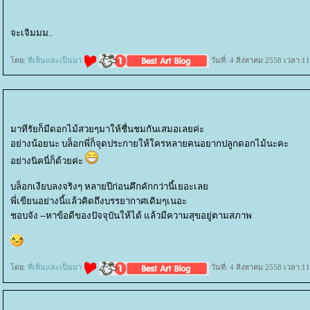
จะเจิมมม..
ดย:
ที่เห็นและเป็นมา
วันที่: 4 สิงหาคม 2558 เวลา:1
มาทีรัยก็มีดอกไม้สวยๆมาให้ชื่นชมกันเสมอเลยค่ะ
อย่างน้อยนะ บล็อกพี่ก็จุดประกายให้ใครหลายคนอยากปลูกดอกไม้นะคะ
อย่างนิคนี่ก็ด้วยค่ะ
บล็อกเงียบลงจริงๆ หลายปีก่อนคึกคักกว่านี้เยอะเล
พี่เขียนอย่างนี้แล้วคิดถึงบรรยากาศเดิมๆเนอะ
ชอบจัง --หาข้อดีของปัจจุบันให้ได้ แล้วมีความสุขอยู่ตามสภาพ
ดย:
ที่เห็นและเป็นมา
วันที่: 4 สิงหาคม 2558 เวลา:1