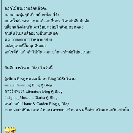
ดอกไม้สวยงามอีกแล้วค่ะ
ชอบภาพชุ่มๆที่เปียกด้วยฟ๊อกกี้จัง
หยดน้ำส๊วยสวย เหนแล้วสดชื่นกว่าโดนฝนอีกน่ะค่ะ
บล็อกแก็งค์นับวันจะเงียบ สงสัยใกล้หมดยุคคค่ะ
คนหันไปเล่นสื่ออย่างอื่นกันหมด
ด้วยว่าสะดวกกว่าหลายอย่าง
ต่อยู่แบบนี้ก็สนุกดีนะคะ
อะไรที่ทำแล้วทำให้มีความสุขก็ควรทำต่อไปค่ะเนอะ
บันทึกการโหวต Blog ในวันนี้
ผู้เขียน Blog หมวดเนื้อหา Blog ได้รับโหวต
anigia Parenting Blog ดู Blog
ดาวริมทะเล Literature Blog ดู Blog
Insignia_Museum Diarist ดู Blog
คนบ้านป่า Home & Garden Blog ดู Blog
ระบบจะบันทึกคะแนนโหวต เฉพาะการโหวต 5 ครั้งล่าสุดในแต่ละวันเท่านั้น