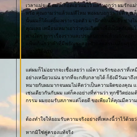
เวลาแม่จะตี ผมจะกอดเอวแม่ไว้ แล้วบอกว่า ผมรักแม่
หรือ คุณถามว่าแล้วแม่ตีไหม พอผมบอกว่า ไม่ตี คุณก็ว่
นั้นผมก็ได้แต่ยิ้มเพราะรอดตัว มานึกตอนนี้แล้ว ช่างไม
คุณเลย เหมือนเหมาเอาว่าคุณเกิดมาเพื่อเป็นคู่กับผม
ทางใดๆ ทุกๆ เรื่องราวและประสบการณ์ล้วนถักทอค
ฟ้นเกินกว่าคำที่มีพยัญชะสองตัวและสระเปลี่ยนรูปอ
หมายได้ครบ
ต่ผมก็ไม่อยากจะเชื่อเลยว่า แม้ความรักของเราที่เหม
อย่างเหนียวแน่น ยากที่จะกลับกลายได้ ก็ยังมีวันมา
หมายกับผมมากจนผมไม่คิดว่าเป็นความผิดของคุณ และม
เช่นเดียวกันกับผม แต่ก็คงอย่างที่ท่านว่า ทุกชีวิตย่
กรรม ผมยอมรับสภาพแต่โดยดี ขอเพียงให้คุณมีความ
ต้องทำใจให้ยอมรับความจริงอย่างที่เพลงนี้ว่าไว้ด้วยว
หากมิใช่คู่ครองแท้จริง