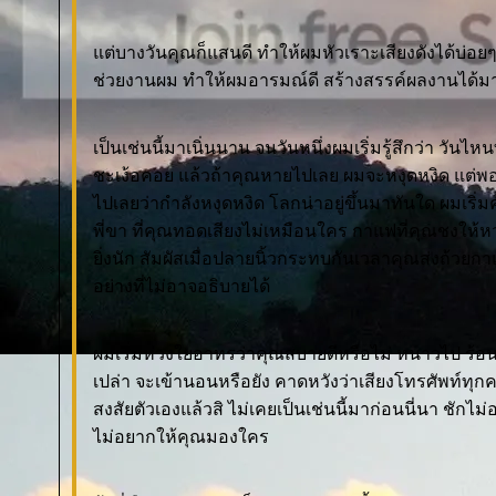
ต่บางวันคุณก็แสนดี ทำให้ผมหัวเราะเสียงดังได้บ่อยๆ 
ช่วยงานผม ทำให้ผมอารมณ์ดี สร้างสรรค์ผลงานได
เป็นเช่นนี้มาเนิ่นนาน จนวันหนึ่งผมเริ่มรู้สึกว่า วันไ
ชะเง้อคอย แล้วถ้าคุณหายไปเลย ผมจะหงุดหงิด แต่พ
ไปเลยว่ากำลังหงุดหงิด โลกน่าอยู่ขึ้นมาทันใด ผมเริ่มคุ
พี่ขา ที่คุณทอดเสียงไม่เหมือนใคร กาแฟที่คุณชงใ
ิ่งนัก สัมผัสเมื่อปลายนิ้วกระทบกันเวลาคุณส่งถ้วยก
อย่างที่ไม่อาจอธิบายได้
ผมเริ่มห่วงใยอาทรว่าคุณสบายดีหรือไม่ หนาวไป ร้อน
เปล่า จะเข้านอนหรือยัง คาดหวังว่าเสียงโทรศัพท์ทุกคร
สงสัยตัวเองแล้วสิ ไม่เคยเป็นเช่นนี้มาก่อนนี่นา ชัก
ไม่อยากให้คุณมองใคร