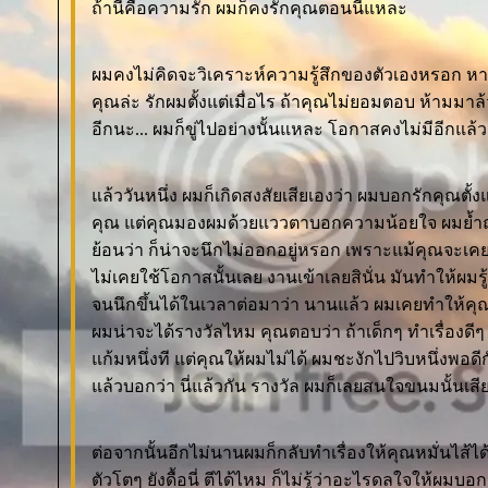
ถ้านี่คือความรัก ผมก็คงรักคุณตอนนี้แหละ
ผมคงไม่คิดจะวิเคราะห์ความรู้สึกของตัวเองหรอก ห
คุณล่ะ รักผมตั้งแต่เมื่อไร ถ้าคุณไม่ยอมตอบ ห้าม
อีกนะ... ผมก็ขู่ไปอย่างนั้นแหละ โอกาสคงไม่มีอีกแล้ว
ล้ววันหนึ่ง ผมก็เกิดสงสัยเสียเองว่า ผมบอกรักคุณตั้ง
คุณ แต่คุณมองผมด้วยแววตาบอกความน้อยใจ ผมย้ำ
้อนว่า ก็น่าจะนึกไม่ออกอยู่หรอก เพราะแม้คุณจะเคย
ไม่เคยใช้โอกาสนั้นเลย งานเข้าเลยสินั่น มันทำให้ผมรู้
จนนึกขึ้นได้ในเวลาต่อมาว่า นานแล้ว ผมเคยทำให้คุ
ผมน่าจะได้รางวัลไหม คุณตอบว่า ถ้าเด็กๆ ทำเรื่องดีๆ น
ก้มหนึ่งที แต่คุณให้ผมไม่ได้ ผมชะงักไปวิบหนึ่งพอด
ล้วบอกว่า นี่แล้วกัน รางวัล ผมก็เลยสนใจขนมนั้นเสี
ต่อจากนั้นอีกไม่นานผมก็กลับทำเรื่องให้คุณหมั่นไส้
ตัวโตๆ ยังดื้อนี่ ตีได้ไหม ก็ไม่รู้ว่าอะไรดลใจให้ผมบอก