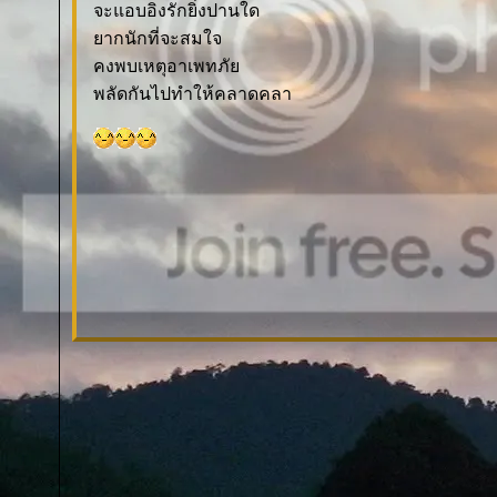
จะแอบอิงรักยิ่งปานใด
ากนักที่จะสมใจ
คงพบเหตุอาเพทภั
พลัดกันไปทำให้คลาดคลา