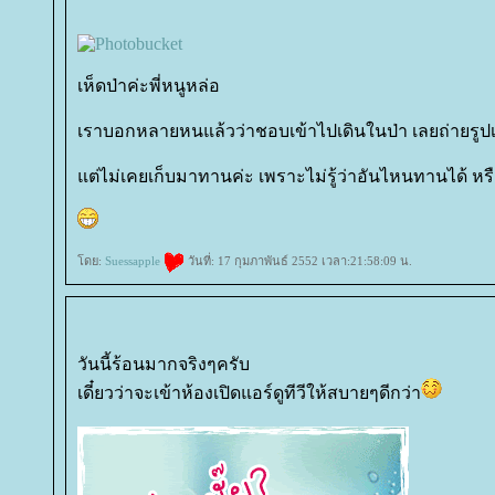
เห็ดป่าค่ะพี่หนูหล่อ
เราบอกหลายหนแล้วว่าชอบเข้าไปเดินในป่า เลยถ่ายรูปเ
ต่ไม่เคยเก็บมาทานค่ะ เพราะไม่รู้ว่าอันไหนทานได้ หร
ดย:
Suessapple
วันที่: 17 กุมภาพันธ์ 2552 เวลา:21:58:09 น.
วันนี้ร้อนมากจริงๆครับ
เดี๋ยวว่าจะเข้าห้องเปิดแอร์ดูทีวีให้สบายๆดีกว่า