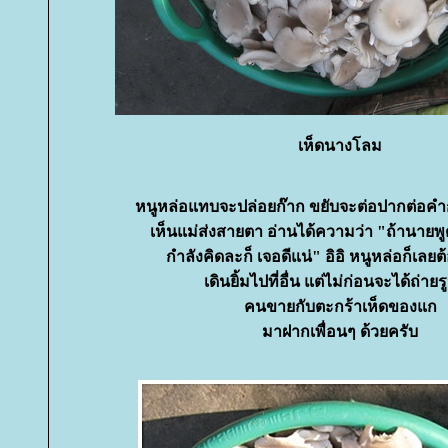
เห็ดนางโลม
หนูหล่อแทบจะปล่อยก๊าก ขยับจะต่อปากต่อคำก
เห็นแม่ส่งสายตา อ่านได้ความว่า "ถ้านายพ
กำลังคิดละก็ เจอดีแน่" อิอิ หนูหล่อก็เลย
เดินยิ้มไปที่อื่น แต่ไม่ก่อนจะได้ถ่ายร
คนขายกับตะกร้าเห็ดของแก
มาฝากเพื่อนๆ ด้วยครับ