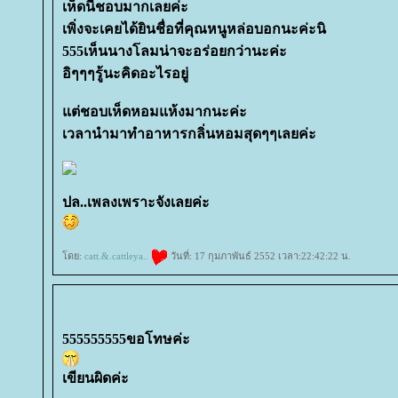
เห็ดนี้ชอบมากเลยค่ะ
เพิ่งจะเคยได้ยินชื่อที่คุณหนูหล่อบอกนะค่ะนิ
555เห็นนางโลมน่าจะอร่อยกว่านะค่ะ
อิๆๆๆรู้นะคิดอะไรอยู่
ต่ชอบเห็ดหอมแห้งมากนะค่ะ
เวลานำมาทำอาหารกลิ่นหอมสุดๆๆเลยค่ะ
ปล..เพลงเพราะจังเลยค่ะ
ดย:
catt.&.cattleya..
วันที่: 17 กุมภาพันธ์ 2552 เวลา:22:42:22 น.
555555555ขอโทษค่ะ
เขียนผิดค่ะ