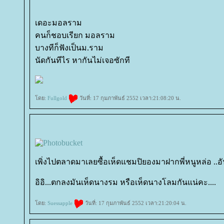
เดอะมอลราม
คนก็ชอบเรียก มอลราม
บางทีก็ฟังเป็นม.ราม
นัดกันทีไร หากันไม่เจอซักที
ดย:
Fullgold
วันที่: 17 กุมภาพันธ์ 2552 เวลา:21:08:20 น.
เพิ่งไปตลาดมาเลยซื้อเห็ดแชมปิยองมาฝากพี่หนูหล่อ ..อันเ
อิอิ...ตกลงมันเห็ดนางรม หรือเห็ดนางโลมกันแน่คะ....
ดย:
Suessapple
วันที่: 17 กุมภาพันธ์ 2552 เวลา:21:20:04 น.