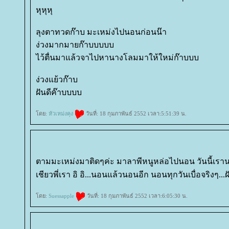
หุหุหุ
ลุงตาทวดก๊าบ มะเหม่งไปนอนก่อนน๊า
ง่วงมากมายก๊าบบบบบ
ไว้ตื่นมาแล้วจาไปหานางโลมมาให้ใหม่ก๊าบบบ
ง่วงแย้วก๊าบ
ฝันดีค๊าบบบบ
ดย:
หัวเหม่งคุง
วันที่: 18 กุมภาพันธ์ 2552 เวลา:5:51:39 น.
ตามมะเหม่งมาติดๆค่ะ มาลาพีหนูหล่อไปนอน วันนี้เรานอ
เชียวพี่เรา อิ อิ...นอนแล้วนอนอีก นอนทุกวันเบื่อจริงๆ...
ดย:
Suessapple
วันที่: 18 กุมภาพันธ์ 2552 เวลา:6:05:30 น.