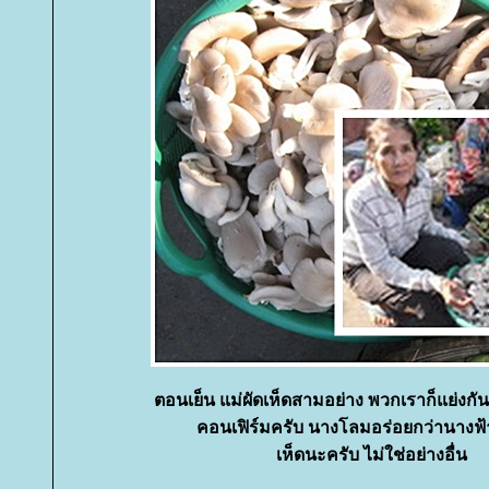
ตอนเย็น แม่ผัดเห็ดสามอย่าง พวกเราก็แย่งกั
คอนเฟิร์มครับ นางโลมอร่อยกว่านางฟ้า
เห็ดนะครับ ไม่ใช่อย่างอื่น