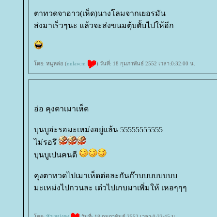
ตาทวดจาอาว(เห็ด)นางโลมจากเยอรมัน
ส่งมาเร็วๆนะ แล้วจะส่งขนมตุ้บตั้บไปให้อีก
ดย: หนูหล่อ (
nulaw.m
) วันที่: 18 กุมภาพันธ์ 2552 เวลา:0:32:00 น.
อ่อ คุงตาเมาเห็ด
บุนบูอ่ะรอมะเหม่งอยู่แล้น 55555555555
ไม่รอรึ
บุนบูเปนคนดี
คุงตาทวดไปเมาเห็ดต่อละกันก๊าบบบบบบบบ
มะเหม่งไปกวนละ เด๋วไปเกบมาเพิ่มให้ เหอๆๆๆ
ดย:
หัวเหม่งคุง
วันที่: 18 กุมภาพันธ์ 2552 เวลา:0:32:45 น.