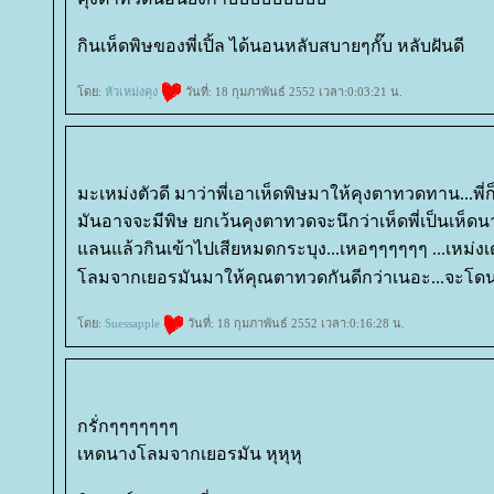
กินเห็ดพิษของพี่เปิ้ล ได้นอนหลับสบายๆกั๊บ หลับฝันดี
ดย:
หัวเหม่งคุง
วันที่: 18 กุมภาพันธ์ 2552 เวลา:0:03:21 น.
มะเหม่งตัวดี มาว่าพี่เอาเห็ดพิษมาให้คุงตาทวดทาน...พี่
มันอาจจะมีพิษ ยกเว้นคุงตาทวดจะนึกว่าเห็ดพี่เป็นเห็
ลนแล้วกินเข้าไปเสียหมดกระบุง...เหอๆๆๆๆๆๆ ...เหม่งเ
ลมจากเยอรมันมาให้คุณตาทวดกันดีกว่าเนอะ...จะโดนนน
ดย:
Suessapple
วันที่: 18 กุมภาพันธ์ 2552 เวลา:0:16:28 น.
กรั่กๆๆๆๆๆๆๆ
เหดนางโลมจากเยอรมัน หุหุหุ