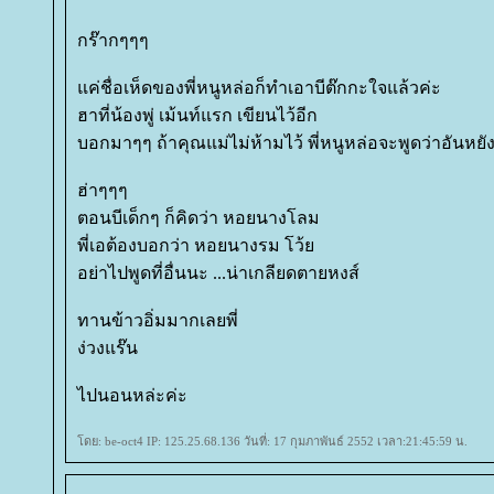
กร๊ากๆๆๆ
ค่ชื่อเห็ดของพี่หนูหล่อก็ทำเอาบีต๊กกะใจแล้วค่ะ
ฮาที่น้องพู่ เม้นท์แรก เขียนไว้อีก
บอกมาๆๆ ถ้าคุณแม่ไม่ห้ามไว้ พี่หนูหล่อจะพูดว่าอันหยัง
ฮ่าๆๆๆ
ตอนบีเด็กๆ ก็คิดว่า หอยนางโลม
พี่เอต้องบอกว่า หอยนางรม โว้
อย่าไปพูดที่อื่นนะ ...น่าเกลียดตายหงส์
ทานข้าวอิ่มมากเลยพี่
ง่วงแร๊น
ไปนอนหล่ะค่ะ
ดย: be-oct4 IP: 125.25.68.136 วันที่: 17 กุมภาพันธ์ 2552 เวลา:21:45:59 น.