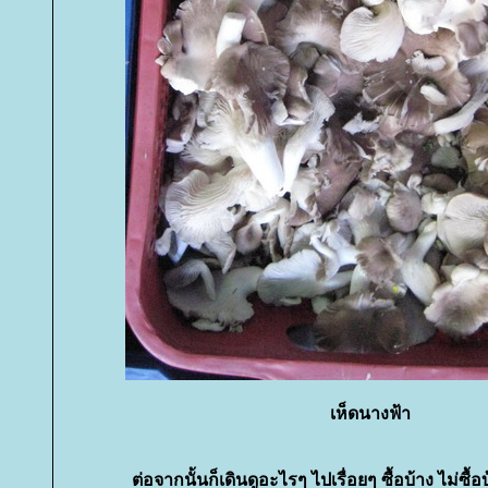
เห็ดนางฟ้า
ต่อจากนั้นก็เดินดูอะไรๆ ไปเรื่อยๆ ซื้อบ้าง ไม่ซื้