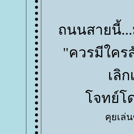
ถนนสายนี้...
"ควรมีใครส
เลิก
จทย์โด
คุยเล่