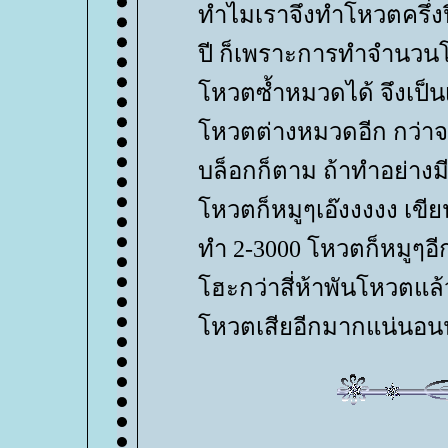
ทำไมเราจึงทำโหวตครึ่งป
ปี ก็เพราะการทำจำนวนโ
หวตซ้ำหมวดได้ จึงเป็นเร
หวตต่างหมวดอีก กว่าจะได
บล็อกก็ตาม ถ้าทำอย่างมี
หวตก็หมูๆเอ๊งงงงง เขีย
ทำ 2-3000 โหวตก็หมูๆอีก 
ฮะกว่าสี่ห้าพันโหวตแล้
หวตเสียอีกมากแน่นอน