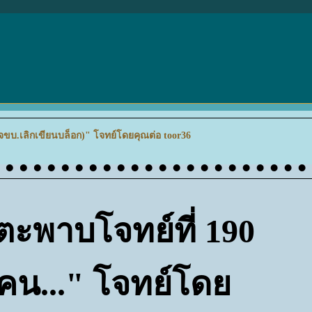
้จขบ.เลิกเขียนบล็อก)" โจทย์โดยคุณต่อ toor36
ีตะพาบโจทย์ที่ 190
คน..." โจทย์โด