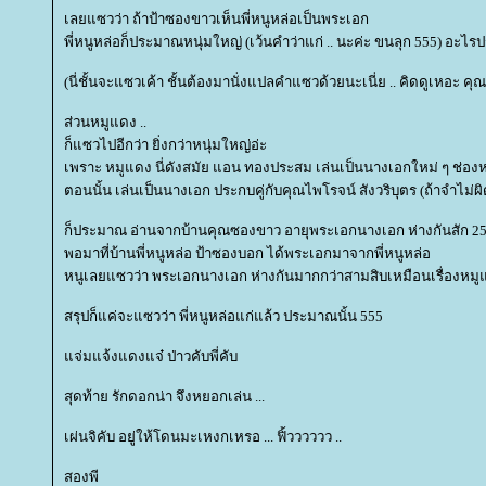
เลยแซวว่า ถ้าป้าซองขาวเห็นพี่หนูหล่อเป็นพระเอก
พี่หนูหล่อก็ประมาณหนุ่มใหญ่ (เว้นคำว่าแก่ .. นะค่ะ ขนลุก 555) อะไรป
(นี่ชั้นจะแซวเค้า ชั้นต้องมานั่งแปลคำแซวด้วยนะเนี่ย .. คิดดูเหอะ คุณผู้
ส่วนหมูแดง ..
ก็แซวไปอีกว่า ยิ่งกว่าหนุ่มใหญ่อ่ะ
เพราะ หมูแดง นี่ดังสมัย แอน ทองประสม เล่นเป็นนางเอกใหม่ ๆ ช่อง
ตอนนั้น เล่นเป็นนางเอก ประกบคู่กับคุณไพโรจน์ สังวริบุตร (ถ้าจำไม่ผิด 
ก็ประมาณ อ่านจากบ้านคุณซองขาว อายุพระเอกนางเอก ห่างกันสัก 25 
พอมาที่บ้านพี่หนูหล่อ ป้าซองบอก ได้พระเอกมาจากพี่หนูหล่อ
หนูเลยแซวว่า พระเอกนางเอก ห่างกันมากกว่าสามสิบเหมือนเรื่องหมูแด
สรุปก็แค่จะแซวว่า พี่หนูหล่อแก่แล้ว ประมาณนั้น 555
จ่มแจ้งแดงแจ๋ ป่าวคับพี่คับ
สุดท้าย รักดอกน่า จึงหยอกเล่น ...
เผ่นจิคับ อยู่ให้โดนมะเหงกเหรอ ... ฟิ้วววววว ..
สองพี