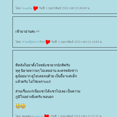
ดย:
SongPee
วันที่: 1 กุมภาพันธ์ 2553 เวลา:21:06:00 น.
เข้ามาอ่านค่ะ ^^
ดย:
ท่านหญิงน่าเกลียด
วันที่: 1 กุมภาพันธ์ 2553 เวลา:21:14:03 น.
ทีหลังก็อย่าตั้งโจทย์แซวยากนักสิครับ
หุหุ นิยายหวานๆ ไม่เคยอ่าน ละครหลังข่าว
ดูน้อยมาก ดูไม่เคยจบด้วย เป็นงี้มาแต่เด็ก
ล้วครับ ไม่ใช่เพราะแก่
ส่วนเรื่องแก่เนี่ยแซวได้แซวไปเลย เป็นความ
ภูมิใจอย่างยิ่งครับ ขอบอก
ดย: หนูหล่อ (
nulaw.m
) วันที่: 1 กุมภาพันธ์ 2553 เวลา:21:21:57 น.