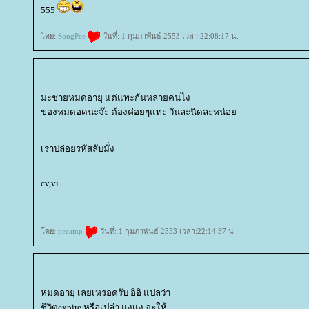
555
ดย:
SongPee
วันที่: 1 กุมภาพันธ์ 2553 เวลา:22:08:17 น.
มะช่ายหมดอายุ แต่แทะกันหลายคนไง
ของหมดอดนะจ๊ะ ต้องค่อยๆแทะ วันละนิดละหน่อ
เราปล่อยรหัสลับมั่ง
cv,vi
ดย:
peeamp
วันที่: 1 กุมภาพันธ์ 2553 เวลา:22:14:37 น.
หมดอายุ เลยเหรอครับ อิอิ แปลว่า
ชีวิตexpire หรือเปล่า แงแง จะให้