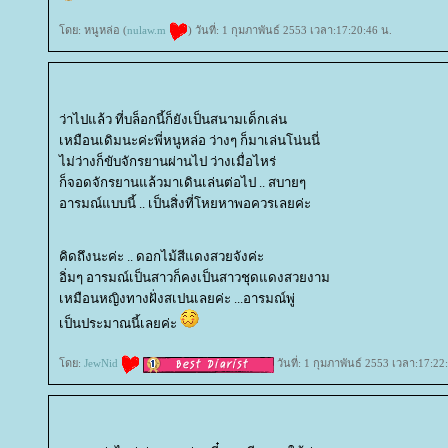
ดย: หนูหล่อ (
nulaw.m
) วันที่: 1 กุมภาพันธ์ 2553 เวลา:17:20:46 น.
ว่าไปแล้ว ที่บล็อกนี้ก็ยังเป็นสนามเด็กเล่น
เหมือนเดิมนะค่ะพี่หนูหล่อ ว่างๆ ก็มาเล่นโน่นนี่
ไม่ว่างก็ขับจักรยานผ่านไป ว่างเมื่อไหร่
ก็จอดจักรยานแล้วมาเดินเล่นต่อไป .. สบายๆ
อารมณ์แบบนี้ .. เป็นสิ่งที่โหยหาพอควรเลยค่ะ
คิดถึงนะค่ะ .. ดอกไม้สีแดงสวยจังค่ะ
อิ่มๆ อารมณ์เป็นสาวก็คงเป็นสาวชุดแดงสวยงาม
เหมือนหญิงทางฝั่งสเปนเลยค่ะ ...อารมณ์พู่
เป็นประมาณนี้เลยค่ะ
ดย:
JewNid
วันที่: 1 กุมภาพันธ์ 2553 เวลา:17:22