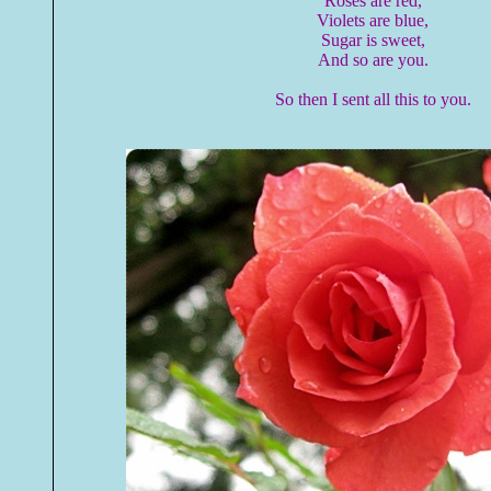
Roses are red,
Violets are blue,
Sugar is sweet,
And so are you.
So then I sent all this to you.