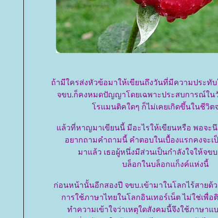
ถ้ามีใครส่งหัวข้อมาให้เขียนถึงวันที่มีความประทับ
จขบ.ก็คงหมดปัญญาโดยเฉพาะประสบการณ์ในว
รแมนติคใดๆ ก็ไม่เคยเกิดขึ้นในชีวิต
ล้วที่หาญมาเขียนนี้ มีอะไรให้เขียนหรือ พอจะนึกไ
อยากถามคำถามนี้ คำตอบในเบื้องแรกคงจะเป็นว
มาแล้ว เธอผู้หนึ่งมีส่วนเป็นกำลังใจให้จขบ
บล็อกในบล็อกแก็งค์แห่งนี้
ก่อนหน้านั้นอีกสองปี จขบ.เข้ามาในโลกไร้สายด้ว
การใช้ภาษาไทยในโลกอินเทอร์เน็ต ไม่ใช่เพื่อติว่
ทำความเข้าใจว่าเหตุใดสังคมนี้จึงใช้ภาษาแบบ