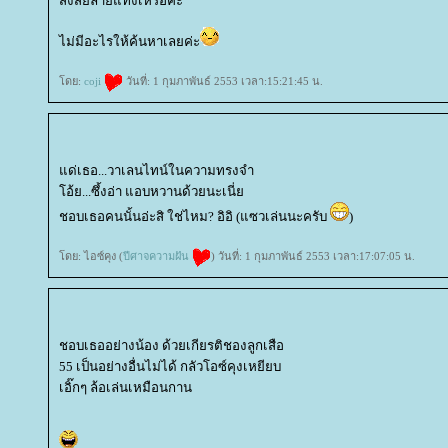
สงสัยลายแทงเหรอคะ
ไม่มีอะไรให้ค้นหาเลยค่ะ
ดย:
coji
วันที่: 1 กุมภาพันธ์ 2553 เวลา:15:21:45 น.
ด่เธอ...วาเลนไทน์ในความทรงจำ
อ้ย...ซึ้งอ่า แอบหวานด้วยนะเนี่
ชอบเธอคนนั้นอ่ะสิ ใช่ไหม? อิอิ (แซวเล่นนะครับ
)
ดย: ไอซ์คุง (
ปีศาจความฝัน
) วันที่: 1 กุมภาพันธ์ 2553 เวลา:17:07:05 น.
ชอบเธออย่างน้อง ด้วยเกียรติชองลูกเสือ
55 เป็นอย่างอื่นไม่ได้ กลัวโอซ์คุงเหยียบ
เอิ๊กๆ ล้อเล่นเหมือนกาน