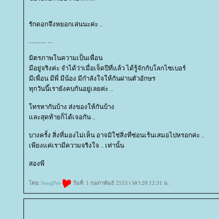
รักดอกจึงหยอกเล่นนะค่ะ ..
............ ...
มิตรภาพในความเป็นเพื่อน
มีอยู่จริงค่ะ จำได้ว่าเมื่อเจ็ดปีที่แล้ว ได้รู้จักกับโลกไซเบอร์
มีเพื่อน มีพี่ มีน้อง มีกำลังใจให้กันผ่านตัวอักษร
ทุกวันนี้เรายังคบกันอยู่เลยค่ะ ..
ทรหากันบ้าง ส่งของให้กันบ้าง
ละสุดท้ายก็ได้เจอกัน ..
บางครั้ง สิ่งที่มองไม่เห็น อาจมิใช่สิ่งที่ซ่อนเร้นเสมอไปหรอกค่ะ ..
เพียงแค่เรามีความจริงใจ .. เท่านั้น
สองพี
ดย:
SongPee
วันที่: 1 กุมภาพันธ์ 2553 เวลา:20:12:31 น.