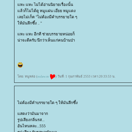
หะ แหะ ไม่ได้อ่านนิยายเรื่องนั้น
ล้วก็ไม่ได้ดู หมูแผ่น เอ๊ยย หมูแดง
เลยไม่เก็ต "ไม่ต้องมีคำบรรยายใด ๆ
ห้มันลึกซึ้ง .. "
หะ แหะ อีกที ช่วยบรรยายหน่อยก็
น่าจะดีครับ นึกว่าเห็นแก่คนบ้านป่า
ดย: หนูหล่อ (
nulaw.m
) วันที่: 1 กุมภาพันธ์ 2553 เวลา:20:33:53 น.
ไม่ต้องมีคำบรรยายใด ๆ ให้มันลึกซึ้ง
สดงว่ามันมาจาก
รูปเสียงกลิ่นรส...
อันไหนหละ...555