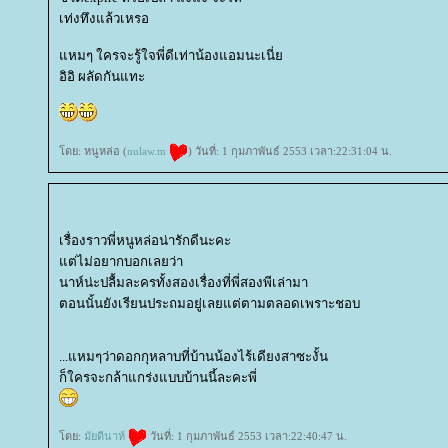
เท่งทึงแล้วเหรอ
หมๆ ใครจะรู้ใจพี่ดีเท่าน้องแอมนะเนี่
อิอิ ผลัดกันแทะ
ดย: หนูหล่อ (
nulaw.m
) วันที่: 1 กุมภาพันธ์ 2553 เวลา:22:31:04 น.
เรื่องราวพี่หนูหล่อน่ารักดีนะคะ
ต่ไม่อยากบอกเลยว่า
นาห์น่ะปลื้มละครทั้งสองเรื่องที่พี่สองพีเล่ามา
ตอนนั้นยังเรียนประถมอยู่เลยแต่ตามตลอดเพราะชอบ
...แหมๆว่าดอกกุหลาบที่บ้านน้องไร้เดียงสาซะงั้น
ก็ใครจะกล้าแกร่งแบบบ้านนี้ละคะพี่
ดย:
มัยดีนาห์
วันที่: 1 กุมภาพันธ์ 2553 เวลา:22:40:47 น.