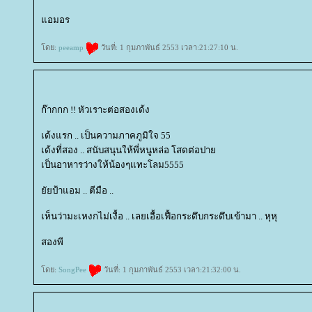
อมอร
ดย:
peeamp
วันที่: 1 กุมภาพันธ์ 2553 เวลา:21:27:10 น.
ก๊ากกก !! หัวเราะต่อสองเด้ง
เด้งแรก .. เป็นความภาคภูมิใจ 55
เด้งที่สอง .. สนับสนุนให้พี่หนูหล่อ โสดต่อปา
เป็นอาหารว่างให้น้องๆแทะโลม5555
ัยป้าแอม .. ตีมือ ..
เห็นว่ามะเหงกไม่เงื้อ .. เลยเอื้อเฟื้อกระดึบกระดึบเข้ามา .. หุหุ
สองพี
ดย:
SongPee
วันที่: 1 กุมภาพันธ์ 2553 เวลา:21:32:00 น.