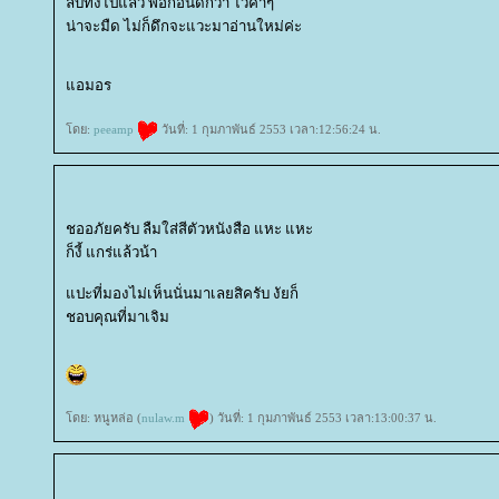
ลบทิ้งไปแล้ว พอก่อนดีกว่า ไว้ค่ำๆ
น่าจะมืด ไม่ก็ดึกจะแวะมาอ่านใหม่ค่ะ
อมอร
ดย:
peeamp
วันที่: 1 กุมภาพันธ์ 2553 เวลา:12:56:24 น.
ชออภัยครับ ลืมใส่สีตัวหนังสือ แหะ แหะ
ก็งี้ แกร่แล้วน้า
ปะที่มองไม่เห็นนั่นมาเลยสิครับ งัยก็
ชอบคุณที่มาเจิม
ดย: หนูหล่อ (
nulaw.m
) วันที่: 1 กุมภาพันธ์ 2553 เวลา:13:00:37 น.