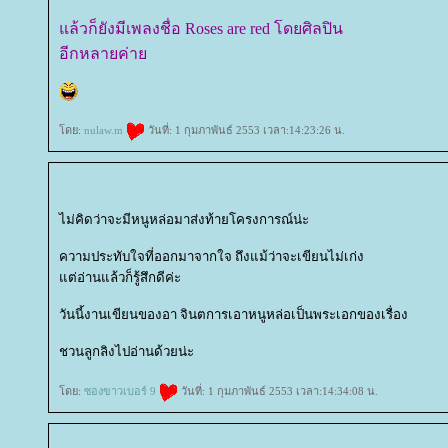
ล้วก็ยังมีเพลงชื่อ Roses are red โดยศิลปิน
อีกหลายค่า
ดย:
nulaw.m
วันที่: 1 กุมภาพันธ์ 2553 เวลา:14:23:26 น.
ไม่คิดว่าจะมีหนูหล่อมาส่งท้ายโครงการณ์น่ะ
ความประทับใจที่ออกมาจากใจ ถึงแม้ว่าจะเขียนไม่เก่ง
ต่อ่านแล้วก็รู้สึกดีค่ะ
วันนี้งานเขียนของอา จินตการเอาหนูหล่อเป็นพระเอกของเรื่อง
ชวนลูกลิงไปอ่านด้วยน่ะ
ดย:
ซองขาวเบอร์ 9
วันที่: 1 กุมภาพันธ์ 2553 เวลา:14:34:08 น.