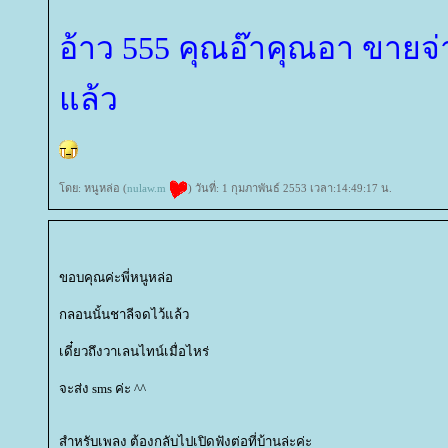
อ้าว 555 คุณอ๊าคุณอา ขายจ่
ล้ว
ดย: หนูหล่อ (
nulaw.m
) วันที่: 1 กุมภาพันธ์ 2553 เวลา:14:49:17 น.
ขอบคุณค่ะพี่หนูหล่อ
กลอนนั้นชาลีจดไว้แล้ว
เดี๋ยวถึงวาเลนไทน์เมื่อไหร่
จะส่ง sms ค่ะ ^^
สำหรับเพลง ต้องกลับไปเปิดฟังต่อที่บ้านล่ะค่ะ