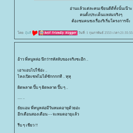
อ่านแล้วแต่ละคนเขียนดีดีทั้งนั้นเน๊าะ
คนตั้งประเด็นแหล่มจริงๆ
ต้องชมคนชงเรื่องริเริ่มโครงการจ๊ะ
ดย:
อุ้มสี
วันที่: 1 กุมภาพันธ์ 2553 เวลา:21:35:55
อ้าว พี่หนูหล่อ นึกว่ารหัสลับของจริงซะอีก ..
เอาแอบไปใช้อ่ะ ..
ไหงเปิดเซฟไม่ได้ซักกกกที .. หุหุ
ผิดพลาด ปิ๊บ ๆ ผิดพลาด ปิ๊บ ๆ ..
..... ..
ัยแอม พี่หนูหล่อมีวันหมดอายุด้วยอ่ะ
อีกเดือนสองเดือน - - จะหมดอายุแล้ว
รีบ ๆ เชียว !!