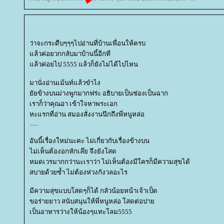
ว่าจะกระดืบๆๆๆไปอ่านที่บ้านเพื่อนให้ครบ
ล้วค่อยวกกลับมาบ้านนี้อีกที
ล้วค่อยไป 5555 แล้วก็ยังไม่ได้ไปไหน
มานั่งอ่านเม้นท์แล้วขำไง
ัยข้างบนม่างพูกมากฟร่ะ อธิบายเป็นช่องเป็นฉาก
เราก็ว่าคุณอา เข้าใจหาพระเอก
หะแรกที่อ่าน สมองสั่งงานนึกถึงพี่หนูหล่อ
......
อันนี้เรื่องใหม่นะคะ ไม่เกี่ยวกับเรื่องข้างบน
ไม่เห็นต้องอกหักเล๊ย จึงยังโสด
หมดเวรมากกว่านะเราว่า ไม่เห็นต้องมีใครก็มีความสุขได้
สบายด้วยซ้ำ ไม่ต้องห่วงกังวลอะไร
มีความสุขแบบโสดๆก็ได้ กลัวน้อยหน้าเจ้าเป็ด
ขอร่ายยาว สนับสนุนให้พี่หนูหล่อ โสดต่อปา
เป็นอาหารว่างให้น้องๆแทะโลม5555