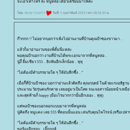
จะเอาเท่าไหร่ ล่ะ หนูหล่อ เดี๋ยวเตรียมมาให้ค่ะ
ดย:
ซองขาวเบอร์ 9
วันที่: 1 กุมภาพันธ์ 2553 เวลา:18:32:33 น.
ก๊ากกก !! ไม่อยากบอกว่าเพิ่งไปอ่านงานที่บ้านคุณป้าซองขาวมา ..
ล้วก็มาอ่านงานของพี่ตั้มนี่แหล่ะ
พอคุณป้าบอกว่า งานที่บ้านได้พระเอกมาจากพี่หนูหล่อ ..
นู๋งี้ ยิ้มเชียว 555 .. ยิงฟันอีกเล็กน้อย .. หุหุ
"ไม่ต้องมีคำบรรยายใด ๆ ให้มันลึกซึ้ง .. "
เมื่อกี้ที่บ้านป้าซอง บอกว่าอ่านแล้วคิดถึง คุณกฤตย์ ในด้วยแรงอธิฐาน
ประมาณ วัยรุ่นคนรักตาย เลยอยู่มาเป็นโสด จนเจอสาวน้อยหน้าเหมื
ละสุดท้ายก็ happy (มีอะไรมากกว่านั้นอีกเยอะ .. หุหุ)
ต่พอป้าซองบอกลอกแบบมาจากพี่หนูหล่อ
นู๋คิดถึง หมูแดง เลย 555 ที่ตอนนั้นแอน เล่นกับคุณไพโรจน์ (หรือเปล่าห
"ไม่ต้องมีคำบรรยายใด ๆ ให้มันลึกซึ้ง .. "
ขอร้องอีกรอบ .. เอิ๊กกกส์