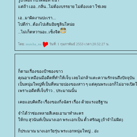
รูป เสียง กับรสพอทำเนา
ต่ถ้า เออ...กลิ่น...ไม่ต้องบรรยาย ไม่ต้องเดา ใช่เล
เอ...มาผิดงานปะเรา....
ไปดีก่า...ต้องไปเติมอิยซูลินโหน่
...ไม่เก็ตหวานอะ..เซ็งจิต
ดย:
mutcha_nu
วันที่: 1 กุมภาพันธ์ 2553 เวลา:20:52:27 น.
ก็ตามเรื่องของป้าซองขาว
คุณอาเหมือนมีอดีตที่ทำให้เจ็บ เลยไม่กล้าแตะความรักจนถึงปัจจุบัน
เป็นหนุ่มใหญ่ที่เป็นที่หมายปองของสาว ๆ แต่คุณพระเอกก็ไม่อาจเปิดใ
เพราะอดีตที่เจ็บร้าว .. ประมาณนั้น
เคยแอบคิดถึง เรื่องของกิ่งฉัตร เรื่อง ด้วยแรงอธิฐาน
จำได้ว่าช่องหลายสีเคยเอามาทำละคร
ห้กบ สุวนันท์เป็นนางเอก พระเอกเป็น ตั้ว ศรัณยู (ถ้าจำไม่ผิด)
ก็ประมาณ นางเอกวัยรุ่น พระเอกหนุ่มใหญ่ .. อ่ะ