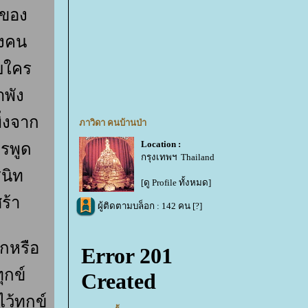
าของ
างคน
ับใคร
ำพัง
ิ่งจาก
ภาวิดา คนบ้านป่า
Location :
รพูด
กรุงเทพฯ Thailand
สนิท
[ดู Profile ทั้งหมด]
ร้า
ผู้ติดตามบล็อก : 142 คน [
?
]
อกหรือ
ุกข์
ว้ทุกข์