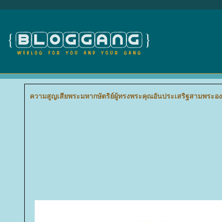
ความสูญเสียพระมหากษัตริย์ผู้ทรงพระคุณอันประเสริฐสามพระองค