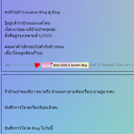
คนบ้านป่า Literature Blog ดู Blog
รู้อยู่แล้วว่าบ้านนอกแค่ไหน
เน็ตเน่าบ่อย แพ้บ้านป่าหลุดลุ่
ทั้งที่อยู่กรุงเทพฯแท้ ๆ 55555
ค่อยมาค่ำๆอีกรอบไปทำกับข้าวก่อน
เดี๋ยวโดนลูกค้อนก๊าบบ
ดย:
ซองขาวเบอร์ 9
วันที่: 17 กันยายน 2559 เวลา:1
ถ้าบ้านป่าของพี่ภา หมายถึง บ้านนอก (ตามท้องเรื่อง) น่าอยู่มากค่ะ
บันทึกการโหวตเรียบร้อยแล้วค่ะ
บันทึกการโหวต Blog ในวันนี้