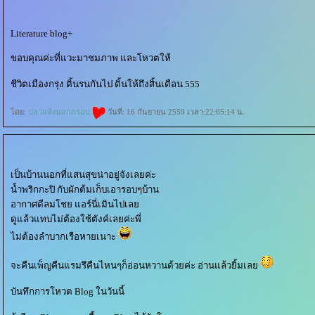
Literature blog+
ขอบคุณค่ะที่แวะมาชมภาพ และโหวตให้
ชีวิตเมืองกรุง ดิ้นรนกันไป ดิ้นให้ถึงสิ้นเดือน 555
ดย:
ปลาแห้งนอกกรอบ
วันที่: 16 กันยายน 2559 เวลา:22:05:14 น.
เป็นบ้านนอกที่แสนสุขน่าอยู่จังเลยค่ะ
น้ำพริกกะปิ กับผักต้มเก็บเอารอบๆบ้าน
อากาศดีลมโชย แอร์นี่เมินไปเล
ดูแล้วแทบไม่ต้องใช้ตังค์เลยค่ะพี่
ไม่ต้องลำบากเรือหายเนาะ
จะคืนเพ็ญคืนแรมรึคืนไหนๆก็อ่อนหวานด้วยค่ะ อ่านแล้วยิ้มเล
บันทึกการโหวต Blog ในวันนี้