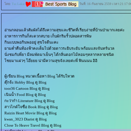
ดย:
Tui Laksi
วันที่: 16 กันยายน 2559 เวลา:21:17:0
อ่านกลอนแล้วสัมผัสได้ถึงความสุขและชีวิตที่เรียบง่ายที่บ้านป่ามากเลยค่ะ
อาหารการกินก็สะดวกสบาย เก็บผักริมรั้วปลอดสารพิษ
กินแบบพอกินพออยู่ สุขใจดีนะคะ
ามค่ำคืนท้องฟ้าคงเต็มไปด้วยดาวระยิบระยับ พร้อมแสงจันทร์นวล
นั่งชมกับพี่ยา มีลมพัดมาเย็นๆ ได้กลิ่นดอกไม้หอมๆหลากหลายชนิด
ชยมาแผ่วๆ โอ๊ยยย น่ามีความสุขจังเลยค่ะพี่ ฟินนนน อิอิ
ผู้เขียน Blog หมวดเนื้อหา Blog ได้รับโหวต
ตุ๊กจ้ะ Hobby Blog ดู Blog
toor36 Cartoon Blog ดู Blog
เนินน้ำ Food Blog ดู Blog
กะว่าก๋า Literature Blog ดู Blog
สาวไกด์ใจซื่อ Book Blog ดู Blog
Raizin Heart Movie Blog ดู Blog
kwan_3023 Diarist ดู Blog
Close To Heave Travel Blog ดู Blog