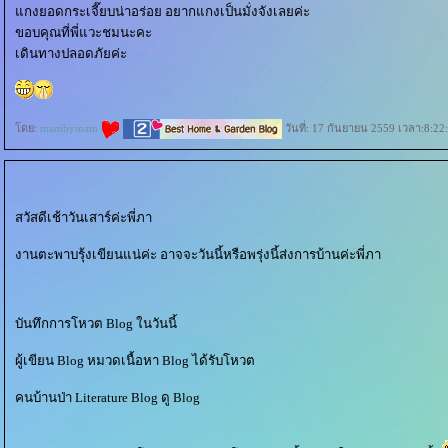
กงยอดกระเจี๊ยบน่าอร่อย อยากแกงเป็นมั่งจังเลยค่ะ
ขอบคุณที่พี่แวะชมนะคะ
เดินทางปลอดภัยค่ะ
ดย:
mambymam
วันที่: 17 กันยายน 2559 เวลา:8:22
สวัสดีเช้าวันเสาร์ค่ะพี่ภา
งานตะพาบรุ้งเขียนแน่ค่ะ อาจจะวันนี้หรือพรุ่งนี้ส่งการบ้านค่ะพี่ภา
บันทึกการโหวต Blog ในวันนี้
ผู้เขียน Blog หมวดเนื้อหา Blog ได้รับโหวต
คนบ้านป่า Literature Blog ดู Blog