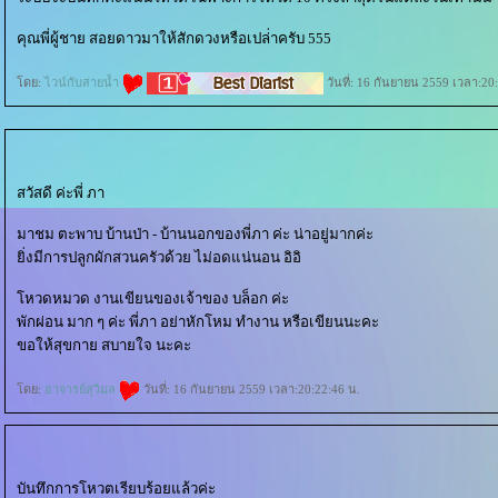
คุณพี่ผู้ชาย สอยดาวมาให้สักดวงหรือเปล่่าครับ 555
ดย:
ไวน์กับสายน้ำ
วันที่: 16 กันยายน 2559 เวลา:20
สวัสดี ค่ะพี่ ภา
มาชม ตะพาบ บ้านป่า - บ้านนอกของพี่ภา ค่ะ น่าอยู่มากค่ะ
ิ่งมีการปลูกผักสวนครัวด้วย ไม่อดแน่นอน อิอิ
หวดหมวด งานเขียนของเจ้าของ บล็อก ค่ะ
พักผ่อน มาก ๆ ค่ะ พี่ภา อย่าหักโหม ทำงาน หรือเขียนนะคะ
ขอให้สุขกาย สบายใจ นะคะ
ดย:
อาจารย์สุวิมล
วันที่: 16 กันยายน 2559 เวลา:20:22:46 น.
บันทึกการโหวตเรียบร้อยแล้วค่ะ