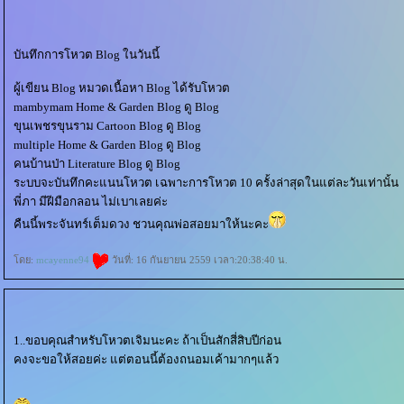
บันทึกการโหวต Blog ในวันนี้
ผู้เขียน Blog หมวดเนื้อหา Blog ได้รับโหวต
mambymam Home & Garden Blog ดู Blog
ขุนเพชรขุนราม Cartoon Blog ดู Blog
multiple Home & Garden Blog ดู Blog
คนบ้านป่า Literature Blog ดู Blog
ระบบจะบันทึกคะแนนโหวต เฉพาะการโหวต 10 ครั้งล่าสุดในแต่ละวันเท่านั้น
พี่ภา มีฝีมือกลอน ไม่เบาเลยค่ะ
คืนนี้พระจันทร์เต็มดวง ชวนคุณพ่อสอยมาให้นะคะ
ดย:
mcayenne94
วันที่: 16 กันยายน 2559 เวลา:20:38:40 น.
1..ขอบคุณสำหรับโหวตเจิมนะคะ ถ้าเป็นสักสี่สิบปีก่อน
คงจะขอให้สอยค่ะ แต่ตอนนี้ต้องถนอมเค้ามากๆแล้ว