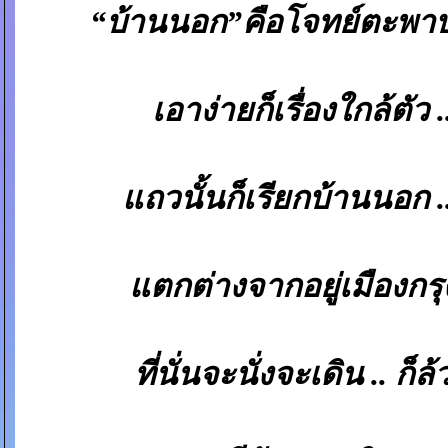
“บ้านนอก”คือโจทย์ตะพาบ 
เอาง่ายก็เรื่องใกล้ตัว .
ถวนั้นก็เรียกบ้านนอก .
ตกต่างจากอยู่เมืองกรุง 
ที่นั่นจะนั่งจะเดิน .. ก