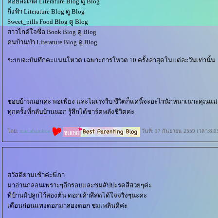
ดอยสะเก็ด Literature Blog ดู Blog
กิ่งฟ้า Literature Blog ดู Blog
Sweet_pills Food Blog ดู Blog
สาวไกด์ใจซื่อ Book Blog ดู Blog
คนบ้านป่า Literature Blog ดู Blog
ระบบจะบันทึกคะแนนโหวต เฉพาะการโหวต 10 ครั้งล่าสุดในแต่ละวันเท่านั้น
ชอบบ้านนอกค่ะ พอเพียง และไม่เร่งรีบ ชีวิตก็แค่นี้จะอะไรนักหนาเนาะคุณแม่
ทุกครั้งที่กลับบ้านนอก รู้สึกได้ชาร์ตพลังชีวิตค่ะ
ดย:
mariabamboo
วันที่: 17 กันยายน 2559 เวลา:8:0
สวัสดียามเช้าค่ะพี่ภา
มาอ่านกลอนเพราะๆอีกรอบและชมสัปปะรดสีสวยๆค่ะ
ที่บ้านมีปลูกไว้สองต้น ดอกเค้าสีสดได้ใจจริงๆนะคะ
เดือนก่อนแทงดอกมาสองดอก ชมเพลินดีค่ะ