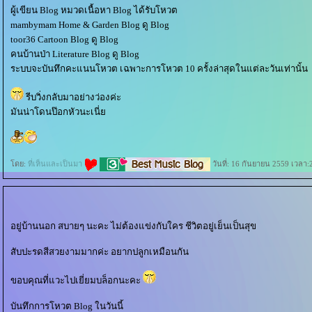
ผู้เขียน Blog หมวดเนื้อหา Blog ได้รับโหวต
mambymam Home & Garden Blog ดู Blog
toor36 Cartoon Blog ดู Blog
คนบ้านป่า Literature Blog ดู Blog
ระบบจะบันทึกคะแนนโหวต เฉพาะการโหวต 10 ครั้งล่าสุดในแต่ละวันเท่านั้น
รีบวิ่งกลับมาอย่างว่องค่ะ
มันน่าโดนป๊อกหัวนะเนี่
ดย:
ที่เห็นและเป็นมา
วันที่: 16 กันยายน 2559 เวลา:
อยู่บ้านนอก สบายๆ นะคะ ไม่ต้องแข่งกับใคร ชีวิตอยู่เย็นเป็นสุข
สับปะรดสีสวยงามมากค่ะ อยากปลูกเหมือนกัน
ขอบคุณที่แวะไปเยี่ยมบล็อกนะคะ
บันทึกการโหวต Blog ในวันนี้