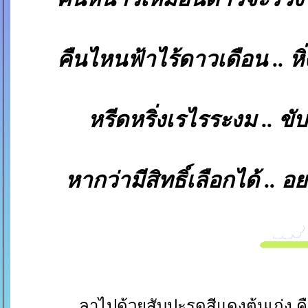
คืนไหนฟ้าไร้ดาวเดือน .. ห
หรีดหริ่งเรไรระงม .. 
หากว่ามีสิทธิ์เลือกได้ ..
ลาไปด้วยสับปะรดสีแดงต้นเก่ง คือม