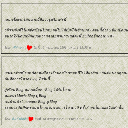
เล่นครั้งแรกได้ขนาดนี้ถือว่ารุ่งเรืองค่ะพี่
วลีวางลิงค์ไว้แต่ยังเขียนไม่จบเลยไม่ได้เปิดให้เข้าชมค่ะ ตอนนี้กำลังเขียนปิด
อยากให้ปิดบันทึกแบบหวานๆ เลยตามกระแสค่ะพี่ ยังมีต่ออีกตอนนะคะ
ดย:
วลีลักษณา
วันที่: 18 กรกฎาคม 2561 เวลา:11:13:58 น.
วะมาฝากบ้านหน่อยค่ะพี่ภา เจ้าของบ้านขอหนีไปเที่ยวสัก10 วันค่ะ ขอบคุณ
บันทึกการโหวต Blog ในวันนี้
ผู้เขียน Blog หมวดเนื้อหา Blog ได้รับโหวต
หอมกร Movie Blog ดู Blog
คนบ้านป่า Literature Blog ดู Blog
ระบบจะบันทึกคะแนนโหวต เฉพาะการโหวต 10 ครั้งล่าสุดในแต่ละวันเท่านั้น
ดย:
ล้งเล้งลัลล้า
วันที่: 18 กรกฎาคม 2561 เวลา:11:44:06 น.