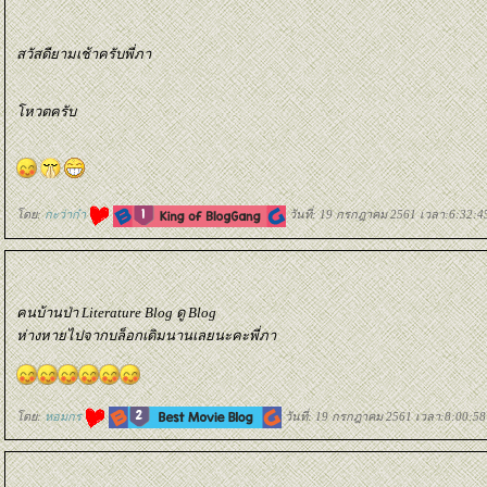
สวัสดียามเช้าครับพี่ภา
หวตครับ
ดย:
กะว่าก๋า
วันที่: 19 กรกฎาคม 2561 เวลา:6:32:4
คนบ้านป่า Literature Blog ดู Blog
ห่างหายไปจากบล็อกเดิมนานเลยนะคะพี่ภา
ดย:
หอมกร
วันที่: 19 กรกฎาคม 2561 เวลา:8:00:58