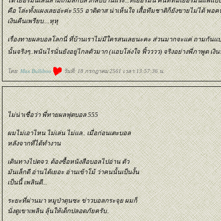
ได้ เยอรมันเล่นสามเกมส์ก็ปลิวกลับบ้านแระ...ที่เยอรมัน คืนที่ทีมเยอรมันแพ้แ
คือ โล่ะทั้งแผงเลยอ่ะค่ะ 555 อาดิดาส น่าเห็นใจ เสื้อทีมชาติก็ยังขายไม่ได้ พอค
เงินคืนเพรียบ....หุหุ
เรื่องทายผลบอลโลกนี่ ที่บ้านเราไม่มีใครสนเลยนะคะ ส่วนมากจะแค่ ถามกันแบบเ
นั้นจริงๆ..พนันไรนั่นยังอยู่ไกลตัวมาก (แอบโล่งใจ ฟิ้วววว) จริงอย่างพี่ภาพูด เงิ
ดย:
Max Bulliboo
วันที่: 18 กรกฎาคม 2561 เวลา:13:57:36 น.
ไม่น่าเชื่อว่า พี่ทายผลฟุตบอล 555
ผมไม่เอาไหน ไม่เล่น ไม่แล.. เมื่อก่อนเตะบอล
หลังจากที่ได้ทำงาน
เดินทางไปตจว. ต้องซื้อหนังสือบอลไปอ่าน ตัว
มันเล็กดี อ่านได้เยอะ อ่านเข้าโม้ ว่าคนนั้นเป็นงั้น
เป็นนี้ เพลินดี...
ระยะที่ผ่านมา หมูป่าดุนซะ ข่าวบอลกระจุย ผมก็
นั่งดูเขาเพลิน ลุ้นให้เด็กปลอดภัยครับ..