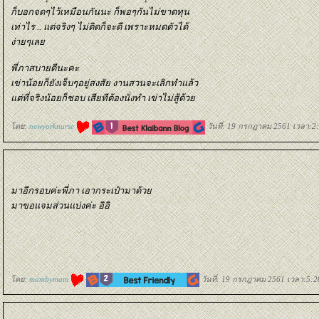
ก็บอกจดๆไว้เหมือนกันนะ ก็พอๆกันไม่ขาดทุน
เท่าไร .. แต่จริงๆ ไม่ติดก็จะดี เพราะหมดตัวได้
ง่ายๆเล
พี่ภาสบายดีนะคะ
เข่าน้อยก็ยังเจ็บๆอยู่สงสัย งานสวนจะเลิกทำแล้ว
ต่ที่จริงน้อยก็ชอบ เสียทีต้องนั่งทำ เข่าไม่สู้ด้ว
ดย:
newyorknurse
วันที่: 19 กรกฎาคม 2561 เวลา:2
มาอีกรอบค่ะพี่ภา เอากระเป๋ามาด้ว
มาขอแจมส่วนแบ่งค่ะ อิอิ
ดย:
mambymam
วันที่: 19 กรกฎาคม 2561 เวลา:5:2