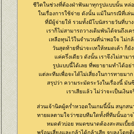
ชีวิตในช่วงที่ต้องฝ่าฟันมาทุกรูปแบบนั้น ห
นเรื่องการใช้จ่าย ดังนั้น แม้ในกรณีที่เล่น
ที่มีผู้จ่ายให้ รวมทั้งมีโบนัสรายวันที่บา
เราก็ไม่สามารถวางเดิมพันได้จนถึงเคร
เหลือทุนไว้ในจำนวนที่น่าพอใจ ไม่กล
วันสุดท้ายที่น่าจะเทให้หมดเค้า ก็ย
ค่ครึ่งเดียว ดังนั้น เราจึงไม่สาม
รูปแบบนี้ได้เลย ที่พยายามทำได้อย่า
ต่ละทีมเพื่อจะได้ไม่เสี่ยงในการทายมาก
สรุปว่า ความระมัดระวังในเรื่องนี้ มั
เราเสียแล้ว ไม่ว่าจะเป็นเงิน
ส่วนเจ้านิคผู้คร่ำหวอดในเกมนี้นั้น สนุก
ทายผลตามใจว่าชอบทีมใดทั้งที่ทีมนั้นอา
หมดตัวบ่อย หมดขนาดต้องสะสมเบ
พร้อมเสี่ยงและกล้าได้กล้าเสีย จบลงโดยติดอ