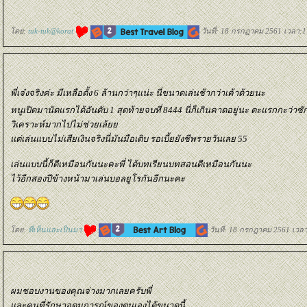
ดย:
tuk-tuk@korat
วันที่: 18 กรกฎาคม 2561 เวลา:1
พี่เจ๋งจริงค่ะ มีเหลือตั้ง 6 ล้านกว่าๆแน่ะ นี่ขนาดเล่นช้ากว่าเค้าด้วยนะ
หนูเปิดมานัดแรกได้อันดับ 1 สุดท้ายจบที่ 8444 นี่ก็เกินคาดอยู่นะ ตะแรกกะว่าซัก
วิเคราะห์มากไปไม่ช่วยเล้
ต่เล่นแบบไม่เสียเงินจริงนี่มันมือเติบ รอเบี้ยยังชีพรายวันเลย 55
เล่นแบบนี้ก็ดีเหมือนกันนะคะพี่ ได้บทเรียนบทสอนดีเหมือนกันนะ
ไว้อีกสองปีข้างหน้ามาเล่นบอลยูโรกันอีกนะคะ
ดย:
ที่เห็นและเป็นมา
วันที่: 18 กรกฎาคม 2561 เวล
ผมชอบงานของคุณจ่างมากเลยครับพี่
ละคนที่รักษาอุดมการณ์ของตนเองได้ขนาดนี้