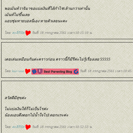
พอเม้นท์ว่าจิมาขอแบ่งเงินที่ได้กำไร6ล้านกว่าเท่านั้น
เม้นท์ไม่ขึ้นเล
อบซุ่มทายบอลนี่เอง หายตัวเลยนะคะ
ดย:
ตะลีกีปัส
วันที่: 18 กรกฎาคม 2561 เวลา:10:15:10 น.
เคยเล่นเหมือนกันค่ะคราวก่อน คราวนี้ก็มีรึค่ะไม่รู้เรื่องเลย 55555
ดย:
kae+aoe
วันที่: 18 กรกฎาคม 2561 เวลา:10:45:
สวัสดีมีสุขค่ะ
ไม่แบ่งเงินให้ก็ไม่เป็นไรค่ะ
น้องแอบดึงดอกไม้น้ำใจไป1ดอกแระค่ะ
ดย:
ตะลีกีปัส
วันที่: 18 กรกฎาคม 2561 เวลา:10:52:53 น.