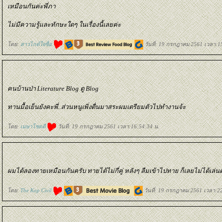
เหมือนกันค่ะพี่ภา
ไม่มีความรู้และทักษะใดๆ ในเรื่องนี้เลยค่ะ
ดย:
สาวไกด์ใจซื่อ
วันที่: 19 กรกฎาคม 2561 เวลา:1
คนบ้านป่า Literature Blog ดู Blog
ทานมื้อเย็นยังคะพี่..ส่วนหนูเพิ่งตื่นมาสระผมเตรียมตัวไปทำงานจ้ะ
ดย:
เมษาโชดดี
วันที่: 19 กรกฎาคม 2561 เวลา:16:54:34 น.
ผมได้ลองทายเหมือนกันครับ ทายได้ไม่กี่คู่ หลังๆ ลืมเข้าไปทาย ก็เลยไม่ได้เล่น
ดย:
The Kop Civil
วันที่: 19 กรกฎาคม 2561 เวลา:2