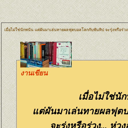
เมื่อไม่ใช่นักพนัน แต่ผันมาเล่นทายผลฟุตบอลโลกกับพันทิป จะรุ่งหรือร่วง
งานเขียน
เมื่อไม่ใช่นั
ต่ผันมาเล่นทายผลฟุตบ
จะรุ่งหรือร่วง... ห่