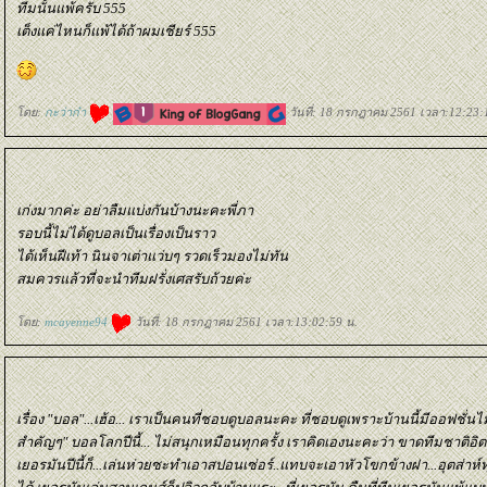
ทีมนั้นแพ้ครับ 555
เต็งแค่ไหนก็แพ้ได้ถ้าผมเชียร์ 555
ดย:
กะว่าก๋า
วันที่: 18 กรกฎาคม 2561 เวลา:12:23:
เก่งมากค่ะ อย่าลืมแบ่งกันบ้างนะคะพี่ภา
รอบนี้ไม่ได้ดูบอลเป็นเรื่องเป็นราว
ได้เห็นฝีเท้า นินจาเต่าแว่บๆ รวดเร็วมองไม่ทัน
สมควรแล้วที่จะนำทีมฝรั่งเศสรับถ้วยค่ะ
ดย:
mcayenne94
วันที่: 18 กรกฎาคม 2561 เวลา:13:02:59 น.
เรื่อง "บอล"...เฮ้อ... เราเป็นคนที่ชอบดูบอลนะคะ ที่ชอบดูเพราะบ้านนี้มีออฟชั่
สำคัญๆ" บอลโลกปีนี้... ไม่สนุกเหมือนทุกครั้ง เราคิดเองนะคะว่า ขาดทีมชาติอิ
เยอรมันปีนี้ก็...เล่นห่วยซะทำเอาสปอนเซ่อร์..แทบจะเอาหัวโขกข้างฝา...อุตส่