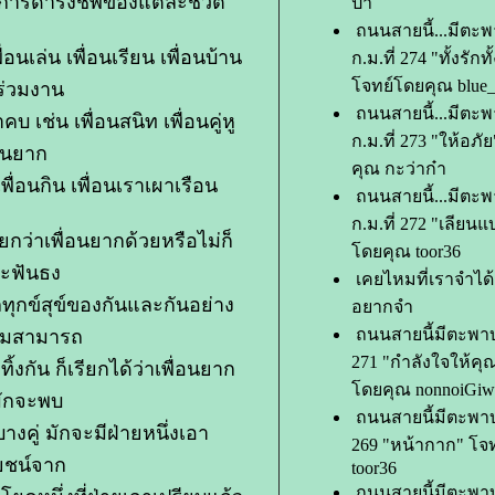
ับการดำรงชีพของแต่ละชีวิต
ป่า
ถนนสายนี้...มีตะพ
อนเล่น เพื่อนเรียน เพื่อนบ้าน
ก.ม.ที่ 274 "ทั้งรักท
จทย์โดยคุณ blue_
นร่วมงาน
ถนนสายนี้...มีตะพ
คบ เช่น เพื่อนสนิท เพื่อนคู่หู
ก.ม.ที่ 273 "ให้อภ
่อนยาก
คุณ กะว่าก๋า
พื่อนกิน เพื่อนเราเผาเรือน
ถนนสายนี้...มีตะ
ก.ม.ที่ 272 "เลียน
ียกว่าเพื่อนยากด้วยหรือไม่ก็
ดยคุณ toor36
ะฟันธง
เคยไหมที่เราจำได้ 
ลทุกข์สุข์ของกันและกันอย่าง
อยากจำ
ถนนสายนี้มีตะพาบ
ามสามารถ
271 "กำลังใจให้คุ
งกัน ก็เรียกได้ว่าเพื่อนยาก
ดยคุณ nonnoiGi
มักจะพบ
ถนนสายนี้มีตะพาบ
บางคู่ มักจะมีฝ่ายหนึ่งเอา
269 "หน้ากาก" โจ
ยชน์จาก
toor36
ถนนสายนี้มีตะพาบ