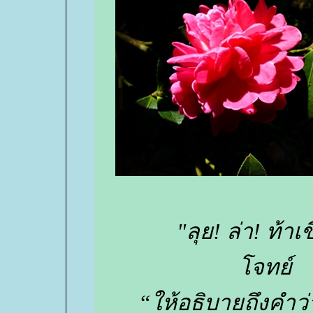
"ลุย! ล่า! ท้าเ
จทย์
“ให้อธิบายถึงคำว่า