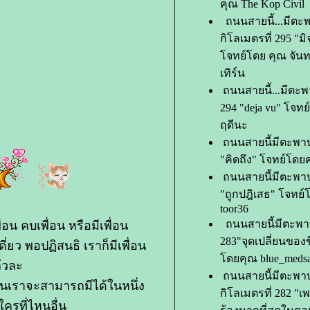
คุณ The Kop Civil
ถนนสายนี้...มีตะ
กิโลเมตรที่ 295 "ม
จทย์โดย คุณ จัน
เทิร์น
ถนนสายนี้...มีตะพ
294 "deja vu" โจทย
ฤดีนะ
ถนนสายนี้มีตะพาบก
"คิดถึง" โจทย์โดยค
ถนนสายนี้มีตะพาบ 
"ถูกปฎิเสธ" โจทย์
toor36
ถนนสายนี้มีตะพาบ
่อน คบเพื่อน หรือมีเพื่อน
283"จุดเปลี่ยนของช
ยว พอปฏิสนธิ เราก็มีเพื่อน
ดยคุณ blue_medsa
้วละ
ถนนสายนี้มีตะพาบ
ที่คนเราจะสามารถมีได้ในหนึ่ง
กิโลเมตรที่ 282 "เ
่ใครที่ไหนอื่น