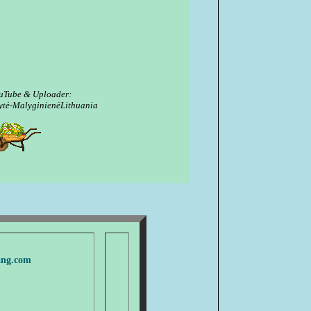
ouTube & Uploader:
ytė-MalyginienėLithuania
ang.com