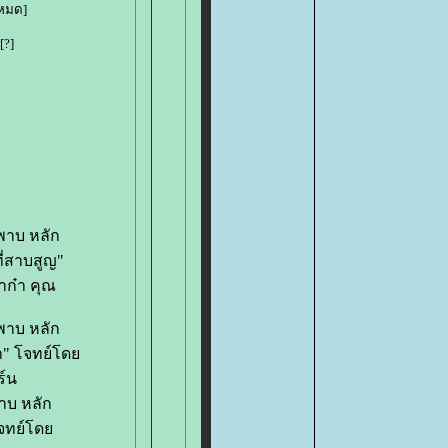
้งหมด]
[
?
]
ะพาบ หลัก
ี่สาบสูญ"
าก๋า คุณ
ะพาบ หลัก
มา" โจทย์โด
ร์น
าบ หลัก
โจทย์โด