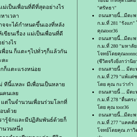
ร้องมากที่สุดในตอน
่เป็นเพื่อนที่ดีที่สุดอย่างไร
"ศรัทธา"
อยหาเวลา
ถนนสายนี้...มีตะพ
ก.ม.ที่ 281 "รังแก
จะได้กำหนดขึ้นเองที่หลัง
คุณtoor36
ขียนเรื่อง แม่เป็นเพื่อนที่ดี
ถนนสายนี้...มีตะพ
ดอย่างไร
ก.ม.ที่ 280 "มหาลั
พื่อน ก็แตะๆไปทั่วๆก็แล้วกัน
จทย์โดยคุณnonn
ะคะ
(ชีวิตจริงยิ่งกว่านิย
ากก็แตะแรงหน่อ
ถนนสายนี้ ... มีต
ก.ม.ที่ 279 "แพ้แต
 ทีนี้แหละ มีเพื่อนเป็นหลา
ดย คุณ กะว่าก๋า
ถนนสายนี้ ... มีต
้านคนเล
ก.ม.ที่ 278 "ตื่นต
ลก แต่ในจำนวนเพื่อนร่วมโลกที่
ดย คุณ toor36
กอบด้ว
ถนนสายนี้...มีตะพ
่เรารู้จักและมีปฏิสัมพันธ์ด้วยก็
ก.ม.ที่ 277 "แคคตัส
จำนวนหนึ่ง
จทย์โดยคุณ ภาวิ