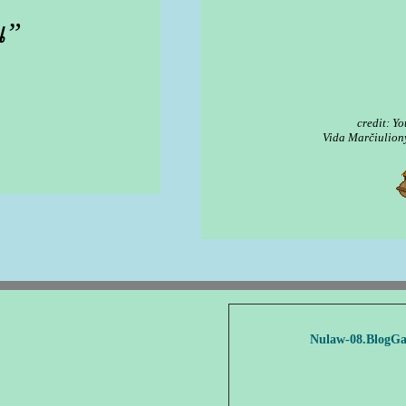
ณ”
credit: Y
Vida Marčiulion
Nulaw-08.BlogG