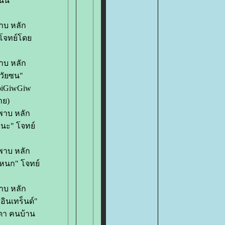
นี้
าบ หลัก
" โจทย์โด
าบ หลัก
ยวัยซน"
oiGiwGiw
าย)
ะพาบ หลัก
่ชนะ" โจทย์
ะพาบ หลัก
ระหนก" โจทย์
าบ หลัก
อินเทร็นด์"
ดา คนบ้าน