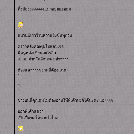
ทิ้งน้องงงงงงงง...ม่ายยยยยยอม
นับวันพี่เราว๊านหวานยิ่งขึ้นทุกวัน
คราวหลังคุณตุ๋มไปแอบเจอ
พี่หนูหล่อเขียนอะไรอีก
เอามาฝากกันอีกนะคะ ฮ่าๆๆๆๆ
ต้องแฉๆๆๆๆๆ งานนี้ต้องแฉค่า
^
^
^
ข้างบนนี้คุณตุ๋มไม่ต้องอ่านให้พี่เค้าฟังก็ได้นะคะ แฮ่ๆๆๆๆ
บอกพี่เค้าแต่ว่า
เป๊ะเปิ้มขอให้หายไวไวค่า