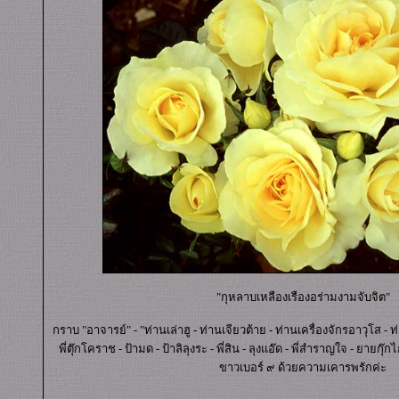
"กุหลาบเหลืองเรืองอร่ามงามจับจิต"
กราบ "อาจารย์" - "ท่านเล่าฮู - ท่านเจียวต้าย - ท่านเครื่องจักรอาวุโส - ท่
พี่ตุ๊กโคราช - ป้ามด - ป้าลิลุงระ - พี่สิน - ลุงแอ๊ด - พี่สำราญใจ - ยายกุ๊กไก่
ขาวเบอร์ ๙ ด้วยความเคารพรักค่ะ