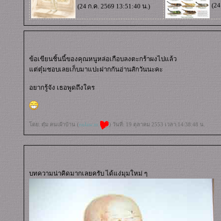
(24
(24 ก.ค. 2569 13:51:40 น.)
ข้อเขียนชิ้นนี้ของคุณหนูหล่อเกือบลงตะกร้าผงไปแล้ว
ต่ตุ๋มชอบเลยเก็บมาแปะฝากกันอ่านสักวันนะคะ
อยากรู้จัง เธอพูดถึงใคร
ดย: ตุ๋ม คนเฝ้าบ้าน (
nulaw.m
) วันที่: 19 ตุลาคม 2553 เวลา:14:38:48 น.
บทความน่าคิดมากเลยครับ ได้แง่มุมใหม่ ๆ