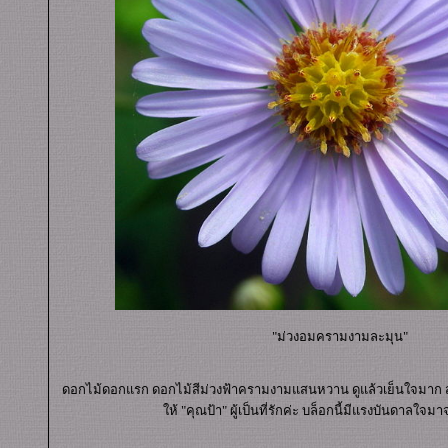
"ม่วงอมครามงามละมุน"
ดอกไม้ดอกแรก ดอกไม้สีม่วงฟ้าครามงามแสนหวาน ดูแล้วเย็นใจมาก
ห้ "คุณป้า" ผู้เป็นที่รักค่ะ บล็อกนี้มีแรงบันดาลใจม