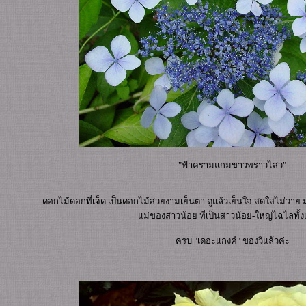
"ฟ้าครามแกมขาวพราวไสว"
ดอกไม้ดอกที่เจ็ด เป็นดอกไม้สวยงามเย็นตา ดูแล้วเย็นใจ สดใสไม่วาย 
ม่ของสาวน้อย ที่เป็นสาวน้อย-ใหญ่ไฉไลทั้งแ
ครบ "เดอะแกงค์" ของวิแล้วค่ะ