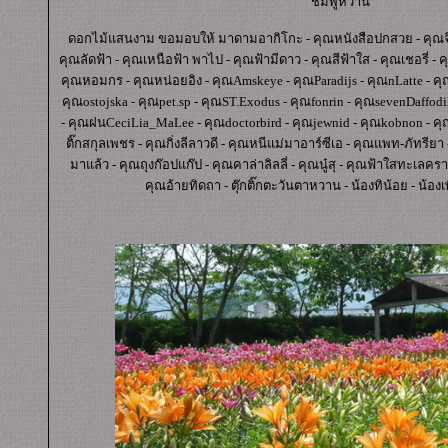
"ชมพูหวาน"
ดอกไม้แสนงาม ขอมอบให้ มาดามอากิโกะ - คุณหนังสือปกสวย - คุณจีบนก
คุณลัดฟ้า - คุณเหนือฟ้า พาไป - คุณฟ้ามีดาว - คุณสีฟ้าใส - คุณเชอรี่ - ค
คุณหอมกร - คุณหน่อยอิง - คุณAmskeye - คุณParadijs - คุณnLatte - คุณ
คุณostojska - คุณpet.sp - คุณST.Exodus - คุณfonrin - คุณsevenDaffod
- คุณฝนCeciLia_MaLee - คุณdoctorbird - คุณjewnid - คุณkobnon - คุ
ติ๊กสกุลเพชร - คุณกิ่งลีลาวดี - คุณหนีแม่มาอาร์ซีเอ - คุณแพท-ภัทรียา - 
มาแล้ว - คุณถุงก๊อปแก๊ป - คุณคาล่าลิลลี่ - คุณนู๋สุ - คุณฟ้าใสทะเลคร
คุณอ้ายทิดถา - ตุ๊กติ๊กตะวันตาหวาน - น้องทิน้อย - น้องเ