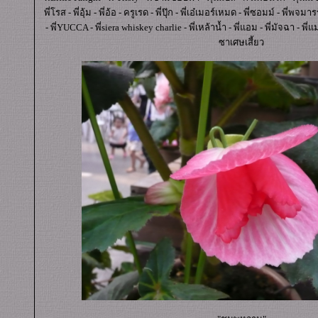
พี่โรส - พี่อุ้ม - พี่อ้อ - ครูเรด - พี่ปุ๊ก - พี่เอ๋เมอร์เหมด - พี่ซอมม์ - พี่พจมา
- พี่YUCCA - พี่siera whiskey charlie - พี่เหล้าน้ำ - พี่แอม - พี่มัจฉา - พี่แ
ซาเศษเสี้ยว