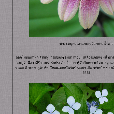
"ม่วงชมพูอมเทาแซมเหลืองแกมน้ำตาล
ดอกไม้ดอกที่หก สีชมพูม่วงแปลกๆ อมเทาน้อยๆ เหลืองแกมแซมน้ำต
"แม่ภูมิ" พี่สาวที่รัก คนน่ารักประจำบล็อก เรารู้จักกันเพราะโมบายลูกแ
หน่อย มี "ฉลามภูมิ" ที่จะโตและหล่อในวันข้างหน้า เผื่อ "ทวิหมิง" ของพี่ก
5555