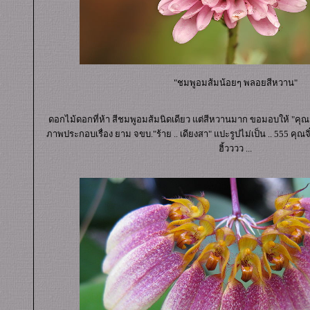
"ชมพูอมส้มน้อยๆ พลอยสีหวาน"
ดอกไม้ดอกที่ห้า สีชมพูอมส้มนิดเดียว แต่สีหวานมาก ขอมอบให้ "คุณจิ๋ม
ภาพประกอบเรื่อง ยาม จขบ."ร้าย .. เดียงสา" แปะรูปไม่เป็น .. 555 คุณจิ๋
ฮิ้วววว ...