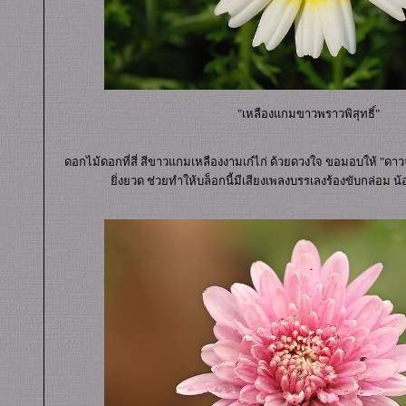
"เหลืองแกมขาวพราวพิสุทธิ์"
ดอกไม้ดอกที่สี่ สีขาวแกมเหลืองงามเก๋ไก่ ด้วยดวงใจ ขอมอบให้ "ดาวจ๋าจู๋
ิ่งยวด ช่วยทำให้บล็อกนี้มีเสียงเพลงบรรเลงร้องขับกล่อม น้