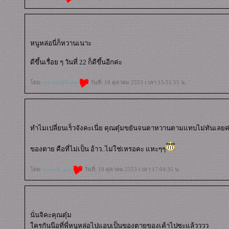
หนูหล่อนี่ก็หวานเนาะ
ดีขึ้นเรื่อย ๆ วันที่ 22 ก็ดีขึ้นอีกค่ะ
ดย:
tuk-tuk@korat
วันที่: 19 ตุลาคม 2553 เวลา:15:51:55 น.
ทำไมเปลี่ยนเร็วจังคะเนี่ย คุณตุ๋มขยันจนตาหวานตามแทบไม่ทันเลยค
ของตาย คือที่ไม่เป็น อ้าว..ไม่ใช่เหรอคะ แหะๆๆ
ดย:
biotech_girl
วันที่: 19 ตุลาคม 2553 เวลา:17:04:35 น.
นั่นจิคะคุณตุ๋ม
ครกันน๊อที่พี่หนูหล่อไปแอบเป็นของตายของเค้าไปซะแล้วววว