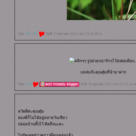
ดย:
ขึ้น15ค่ำ
วันที่: 19 ตุลาคม 2553 เวลา:23:05:09 น.
หล่มจ๊ะคุณตุ๋มที่นำมาฝาก
ดย:
อุ้มสี
วันที่: 19 ตุลาคม 2553 เวลา:23:11:24 น
หวัดดีค่ะคุณตุ๋ม
สองพีก็ไม่ได้อยู่หลายวันเชียว
ปล่อยบ้านทิ้งไว้ คิดถึงนะคะ
ไปอัพเดทข่าวคราวพี่หนูหล่อแล้ว