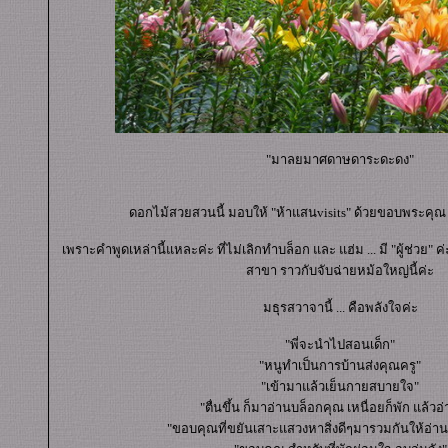
"มาลยมาศดาษดาระดะดง"
ดอกไม้สวยสวนนี้ มอบให้ "ห้าแสนvisits" ด้วยขอบพระคุณ 
เพราะคำพูดเหล่านี้แหละค่ะ ที่ไม่เลิกทำบล็อก และ แฮ่ม ... มี "ผู้ช่วย
สาขา ราวกับจับฉ่ายหม้อใหญ่นี้ค่ะ
มธุรสวาจานี้ ... คือพลังใจค่ะ
"พี่จะนำไปสอนเด็ก"
"หนูทำเป็นการบ้านส่งคุณครู"
"เข้ามาแล้วเย็นกายสบายใจ"
"ตื่นขึ้น ก็มาอ่านบล็อกคุณ เหนื่อยก็พัก แล้วอ
"ขอบคุณที่ขยันเสาะแสวงหาสิ่งดีๆมารวมกันให้อ่า