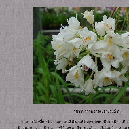
"ขาวพราวพร่างสะอางสะอ้าน"
ขอมอบให้ "พี่เอ๋" พี่สาวสุดแสนดี มิตรแท้ในยามยาก "พี่มิน" พี่สาวที่แสนด
พี่Little Knight - พี่ Tristy - พี่ข้ามขอบฟ้า - คุณเปิ้ล - กวีเพื่อนรัก - ค