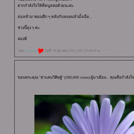
ฝากกำลังใจให้พี่หนูหล่อด้วยนะค่ะ
่องเข้ามาตอนดึก ๆ หลับกันหมดแล้วมั้งเนี่ย ..
ช่วงนี้ยุ่ง ๆ ค่ะ
สองพี
ดย:
SongPee
วันที่: 19 ตุลาคม 2553 เวลา:23:45:45 น.
ขอบพระคุณ "ฮ่าแสนวิศิษฐ์" (500,000 visits) ผู้มาเยือน .. คุณคือกำลังใ