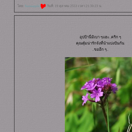
ดย:
Suessapple
วันที่: 19 ตุลาคม 2553 เวลา:21:30:23 น.
อุปป้านี่มิเบา ๆแฮะ..คริก ๆ
คุณตุ๋มน่ารักจังที่นำแบ่งปันกัน
..ขออีก ๆ..