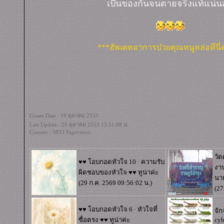
เป็นของกันจนตายจริงแท้แน่
***อัพเดทอาการป่วยคุณหนูหล่อที่นี่
Create Date : 19 ตุลาคม 2553
Last Update : 20 ตุลาคม 2553 13:51:08 น.
Counter : 5833 Pageviews.
วัด
♥♥ โอบกอดหัวใจ 10 · ความรับ
งา
ผิดชอบของหัวใจ ♥♥
ทูน่าค่ะ
นาย
(29 ก.ค. 2569 09:56:02 น.)
(27
♥♥ โอบกอดหัวใจ 6 · หัวใจที่
จั
ซื่อตรง ♥♥
ทูน่าค่ะ
cyb