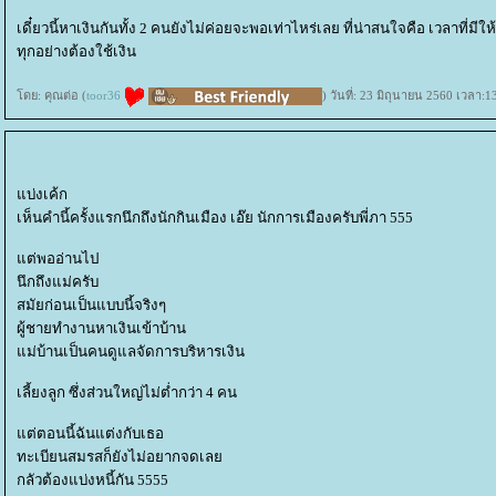
เดี๋ยวนี้หาเงินกันทั้ง 2 คนยังไม่ค่อยจะพอเท่าไหร่เลย ที่น่าสนใจคือ เวลาที่มี
ทุกอย่างต้องใช้เงิน
ดย: คุณต่อ (
toor36
) วันที่: 23 มิถุนายน 2560 เวลา:1
บ่งเค้ก
เห็นคำนี้ครั้งแรกนึกถึงนักกินเมือง เอ๊ย นักการเมืองครับพี่ภา 555
ต่พออ่านไป
นึกถึงแม่ครับ
สมัยก่อนเป็นแบบนี้จริงๆ
ผู้ชายทำงานหาเงินเข้าบ้าน
ม่บ้านเป็นคนดูแลจัดการบริหารเงิน
เลี้ยงลูก ซึ่งส่วนใหญ่ไม่ต่ำกว่า 4 คน
ต่ตอนนี้ฉันแต่งกับเธอ
ทะเบียนสมรสก็ยังไม่อยากจดเล
กลัวต้องแบ่งหนี้กัน 5555