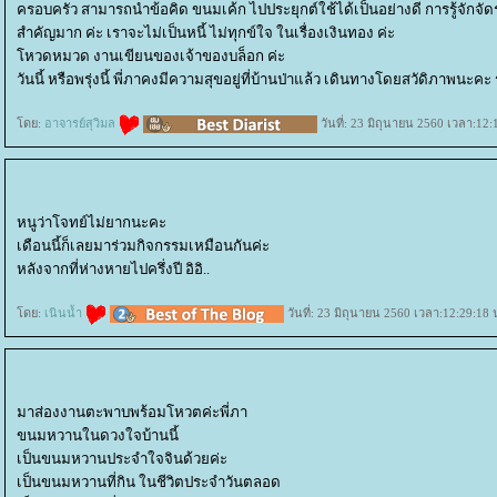
ครอบครัว สามารถนำข้อคิด ขนมเค้ก ไปประยุกต์ใช้ได้เป็นอย่างดี การรู้จักจัดระ
สำคัญมาก ค่ะ เราจะไม่เป็นหนี้ ไม่ทุกข์ใจ ในเรื่องเงินทอง ค่ะ
หวดหมวด งานเขียนของเจ้าของบล็อก ค่ะ
วันนี้ หรือพรุ่งนี้ พี่ภาคงมีความสุขอยู่ที่บ้านป่าแล้ว เดินทางโดยสวัดิภาพนะค
ดย:
อาจารย์สุวิมล
วันที่: 23 มิถุนายน 2560 เวลา:12:
หนูว่าโจทย์ไม่ยากนะคะ
เดือนนี้ก็เลยมาร่วมกิจกรรมเหมือนกันค่ะ
หลังจากที่ห่างหายไปครึ่งปี อิอิ..
ดย:
เนินน้ำ
วันที่: 23 มิถุนายน 2560 เวลา:12:29:18 
มาส่องงานตะพาบพร้อมโหวตค่ะพี่ภา
ขนมหวานในดวงใจบ้านนี้
เป็นขนมหวานประจำใจจินด้วยค่ะ
เป็นขนมหวานที่กิน ในชีวิตประจำวันตลอด