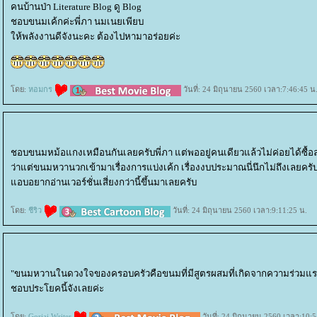
คนบ้านป่า Literature Blog ดู Blog
ชอบขนมเค้กค่ะพี่ภา นมเนยเพียบ
ห้พลังงานดีจังนะคะ ต้องไปหามาอร่อยค่ะ
ดย:
หอมกร
วันที่: 24 มิถุนายน 2560 เวลา:7:46:45 น
ชอบขนมหม้อแกงเหมือนกันเลยครับพี่ภา แต่พออยู่คนเดียวแล้วไม่ค่อยได้ซื้อละ
ว่าแต่ขนมหวานวกเข้ามาเรื่องการแบ่งเค้ก เรื่องงบประมาณนี่นึกไม่ถึงเลยครั
อบอยากอ่านเวอร์ชั่นเสี่ยงกว่านี้ขึ้นมาเลยครับ
ดย:
ชีริว
วันที่: 24 มิถุนายน 2560 เวลา:9:11:25 น.
"ขนมหวานในดวงใจของครอบครัวคือขนมที่มีสูตรผสมที่เกิดจากความร่วมแร
ชอบประโยคนี้จังเลยค่ะ
ดย:
Gorjai Writer
วันที่: 24 มิถุนายน 2560 เวลา:10: