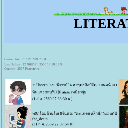
LITERA
Create Date : 23 มิถุนายน 2560
Last Update : 12 กันยายน 2560 17:58:31 น.
Counter : 2597 Pageviews.
✨️ Unseen “เขาชีจรรย์” มหาพุทธศิลป์สีทองบนหน้าผา
หินแห่งชลบุรี 🇹🇭⛰️🙏
เหมียวกุ่
(1 ส.ค. 2569 07:33:30 น.)
พลิกโฉมบ้านโมเดิร์นด้วย "ตะแกรงเหล็กฉีกวีแอนด์พี
the_death
(31 ก.ค. 2569 22:07:54 น.)