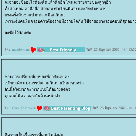
จะจ่ายจะซื้ออะไรต้องคิดแล้วคิดอีก ไหนจะรายจ่ายของลูกๆอีก
ทั้งค่าเทอม ค่ามือถือ ค่าคอม ค่าเรียนพิเศษ และอีกต่างๆนาๆ
บางครั้งมันชวนปวดหัวเหมือนกันค่ะ
เพราะงั้นคนในครอบครัวต้องร่วมมือร่วมใจกัน ใช้จ่ายอย่างรอบคอบที่สุดอย่างพ
ลงชื่อไว้ก่อนค่ะ
ดย:
mambymam
วันที่: 23 มิถุนายน 2560 เวลา:13:3
ชอบการเปรียบเทียบของพี่ภาจังเลยค่ะ
เปรียบเค้ก แบ่งสรรปันส่วนกันภายในครอบครัว
อันนี้จริงมากค่ะ หากแบ่งได้อย่างลงตัว
ทุกคนก็มีความสุขกันถ้วนหน้าค่า
ดย:
Close To Heaven
วันที่: 23 มิถุนายน 2560 เวลา:
ตีความเป็นเรื่องราวที่คาดไม่ถึงค่ะ