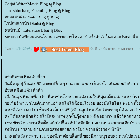
Gorjai Writer Movie Blog ดู Blog
ann_shinchang Parenting Blog ดู Blog
สองแผ่นดิน Photo Blog ดู Blog
ไวน์กับสายน้ำ Diarist ดู Blog
คนบ้านป่า Literature Blog ดู Blog
ระบบจะบันทึกคะแนนโหวต เฉพาะการโหวต 10 ครั้งล่าสุดในแต่ละวันเท่านั้น
ดย:
สาวไกด์ใจซื่อ
วันที่: 23 มิถุนายน 2560 เวลา:11:
สวัสดียามเที่ยงค่ะ พี่ภา
วันนี้หนูอยู่บ้านค่ะ อิอิ แดดเปรี้ยง ๆ ตามเคย พอตกเย็นจะไปเดินออกกำลัง
อ้วนเหมือนเดิม ห้าห้า
เมื่อวันพุธ ที่บอกพี่ภาว่า เพื่อนชวนไปหลายแห่ง แต่ในที่สุดได้แค่สองแห่ง ก
วอเทียร์ พาเขาไปเดินตากแอร์ แต่ไม่ได้ซื้ออะไรเลย ของมันไฮโซ แพงมา ทั้
ห่งที่สองว่าจะไป เซ็นทรัล เอ็มบาสซี่ (เขียนถูกไหมเนี่ย ไม่ทราบ) ก็ตัดออก
ค่ะ ได้ปลาหมึกแก้ว ครึ่งโล 90 บาท ลูกชิ้นกุ้งทอด 2 ขีด 60 บาท แล้วก็หาอาห
บาท ข้าวอีก 5 บาท อิ่มตื้อ แล้วไปซืือ เค้ป ใส่มือถือ 150 บาท แถวถนนเสือป่า 
ถึงบ้าน บ่ายสาม ขอนอนแผ่สองสลึงสัก ชั่วโมง ชราแล้วจริง ๆ ห้าห้า
มาคุยกันถึง ตะพาบ 181 ของพี่ภา ต่อ บล็อกนี้ ของพี่ภา หนูชอบค่ะ ตรงไปตรงม