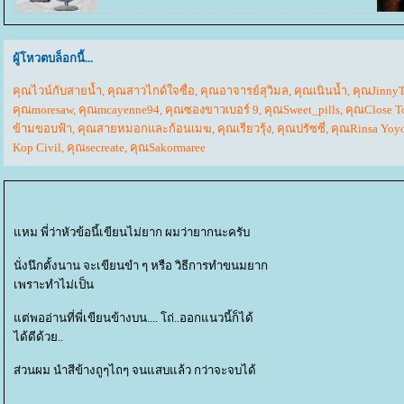
ผู้โหวตบล็อกนี้...
คุณไวน์กับสายน้ำ
,
คุณสาวไกด์ใจซื่อ
,
คุณอาจารย์สุวิมล
,
คุณเนินน้ำ
,
คุณJinnyT
คุณmoresaw
,
คุณmcayenne94
,
คุณซองขาวเบอร์ 9
,
คุณSweet_pills
,
คุณClose T
ข้ามขอบฟ้า
,
คุณสายหมอกและก้อนเมฆ
,
คุณเรียวรุ้ง
,
คุณปรัซซี่
,
คุณRinsa Yoyo
Kop Civil
,
คุณsecreate
,
คุณSakormaree
หม พี่ว่าหัวข้อนี้เขียนไม่ยาก ผมว่ายากนะครับ
นั่งนึกตั้งนาน จะเขียนขำ ๆ หรือ วิธีการทำขนมยาก
เพราะทำไม่เป็น
ต่พออ่านที่พี่เขียนข้างบน.... โถ่..ออกแนวนี้ก็ได้
ได้ดีด้วย..
ส่วนผม นำสีข้างถูๆไถๆ จนแสบแล้ว กว่าจะจบได้