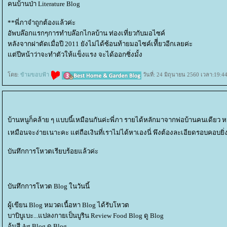
คนบ้านป่า Literature Blog
**พี่ภาจำถูกต้องแล้วค่ะ
อัพบล๊อกแรกๆการทำบล๊อกไกลบ้าน ท่องเที่ยวกับมอไซค์
หลังจากผ่าตัดเมื่อปี 2011 ยังไม่ได้ซ้อนท้ายมอไซค์เทีี่ยวอีกเลยค่ะ
ต่ปีหน้าว่าจะทำตัวให้แข็งแรง จะได้ออกซิ่งมั้ง
ดย:
ข้ามขอบฟ้า
วันที่: 24 มิถุนายน 2560 เวลา:19:4
บ้านหนูก็คล้าย ๆ แบบนี้เหมือนกันค่ะพี่ภา รายได้หลักมาจากพ่อบ้านคนเดียว 
เหมือนจะง่ายเนาะคะ แต่ถือเงินที่เราไม่ได้หาเองนี่ พึงต้องละเอียดรอบคอบยิ
บันทึกการโหวตเรียบร้อยแล้วค่ะ
บันทึกการโหวต Blog ในวันนี้
ผู้เขียน Blog หมวดเนื้อหา Blog ได้รับโหวต
บาบิบูเบะ...แปลงกายเป็นบูริน Review Food Blog ดู Blog
อุ้มสี Art Blog ดู Blog