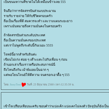
เป็นขนมหวานที่ขาดไม่ได้เหมือนข้าวเลย 555
จินถือว่าการจัดสรรปันส่วนงบประมาณ
รายรับ รายจ่าย ให้กับชีวิตครอบครัว
ถือเป็นเรื่องที่ดี สมควรจะทำ และวางแผนระยะยาว
เพราะมันหมายถึงความมั่นคงในครอบครัว
ถ้าจัดสรรปันส่วนระดับประเทศ
ถือเป็นความมั่นคงของประเทศ
ต่เราไม่พูดถึงระดับนี้กันเนอะ 5555
จทย์นี้ยากสำหรับจินค่ะ
เขียนไม่เก่ง ค่อย ๆ เต๊าะแตะไปกับเพื่อน ๆ ก่อน
ถ้าบอกเล่าเรื่องราวหรือประสบการณ์นี่
ถึงไหนถึงกัน เม้าธ์มอยเป็นฉาก ๆ
ต่พอโยนโจนย์ให้ตีความ จนตรอกเอาดื้อ ๆ 555
ดย:
JinnyTent
วันที่: 23 มิถุนายน 2560 เวลา:12:35:59 น.
เข้าใจเปรียบเทียบนะครับ ชอบคำว่าแบ่งเค้ก แบ่งเคกไม่ลงตัว ปัจจุบันก็ยังเป็