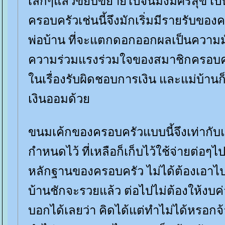
เล็กๆแล้วขยับขยายไปจนมั่งมีศรีสุข
ครอบครัวเช่นนี้จึงมักเริ่มมีรายรับข
พ่อบ้าน ที่จะแตกดอกออกผลเป็นความมั
ความร่วมแรงร่วมใจของสมาชิกครอบครัว 
นเรื่องรับผิดชอบการเงิน และแม่บ้านก็
เงินออมด้ว
ขนมเค้กของครอบครัวแบบนี้จึงเท่ากับแ
กำหนดไว้ ที่เหลือก็เก็บไว้ใช้จ่ายต่อๆไป
หลักฐานของครอบครัว ไม่ได้ต้องเอาไปค
บ้านชักจะรวยแล้ว ต่อไปไม่ต้องให้งบค่า
บอกได้เลยว่า คิดได้แต่ทำไม่ได้หรอกจ