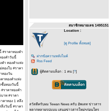
สมาชิกหมายเลข 1495151
Location :
[ดู Profile ทั้งหมด]
นี้ #ราคาทองคำ
ฝากข้อความหลังไมค์
องคำวันนี้
Rss Feed
องคำ ทองคำแท่ง
แม่ทองใบ #ราคา
ผู้ติดตามบล็อก : 1 คน [
?
]
คาทองวัน
าคาทองคําแท่ง
้อทองวันนี้
ท #ราคาทองคำ
ง5บาท #ราคา
ราคาทอง 1 สลึง
สวัสดีครับผม Tewan News ครับ อัพเดท ข่าวสาร
ลึงวันนี้ #ราคา
หลากหลายรูปแบบ เสนอข่าวสารใหม่ๆก่อนใคร