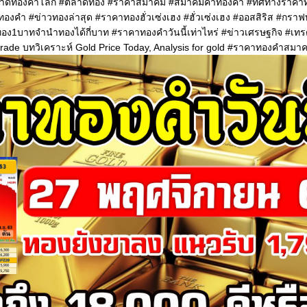
ตลาดทองคำโลก #ตลาดทอง #ราคาสมาคม #สมาคมค้าทองคำ #ทิศทางราคา
คำ #ข่าวทองล่าสุด #ราคาทองฮั่วเซ่งเฮง #ฮั่วเซ่งเฮง #ออสสิริส #กรา
อง1บาทจำนำทองได้กี่บาท #ราคาทองคําวันนี้เท่าไหร่ #ข่าวเศรษฐกิจ #เทรด
trade บทวิเคราะห์ Gold Price Today, Analysis for gold #ราคาทองคำสม