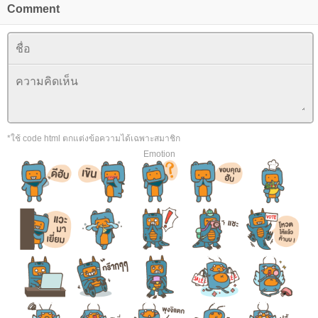
Comment
*ใช้ code html ตกแต่งข้อความได้เฉพาะสมาชิก
Emotion