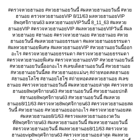
#ตรวจหวยฮานอย #หวยฮานอยวันนี้ #ผลหวยฮานอยวันนี้ #หว
ฮานอย ตรวจหวยฮานอยVIP 8/11/63 ผลหวยฮานอยVIP
8พฤศจิกายน63 ผลหวยฮานอยVIPวันนี้ 8_11_63 #ผลหว
ฮานอยVIP #ตรวจหวยฮานอยVIP #ผลหวยฮานอยVIPวันนี้ #ผล
หวยฮานอย #ฮานอย #ตรวจหวยฮานอย #หวยฮานอย #หว
ฮานอยวันนี้ #ผลหวยฮานอยธรรมดา #ผลหวยฮานอยธรรมดา
#ผลหวยฮานอยพิเศษ #ผลหวยฮานอยVIP #หวยฮานอยวันนี้ออก
อะไร #ตรวจหวยฮานอยธรรมดา #ตรวจหวยฮานอยธรรมดา
#ตรวจหวยฮานอยพิเศษ #ตรวจหวยฮานอยVIP #หวยฮานอยวันนี้
#หวยฮานอยวันนี้ออกอะไร #เลขเด็ดฮานอยวันนี้ #หวยฮานอ
#หวยฮานอยวันนี้สด #หวยฮานอยแม่นๆ #ถ่ายทอดสดฮานอ
#ฮานอยโลโซ #ฮานอยไฮโซ #ถ่ายทอดสดหวยฮานอย #เลข
ฮานอย #ตรวจหวยฮานอยวันนี้ #ผลหวยฮานอยล่าสุด #ตรวจหว
ฮานอย8พฤศจิกายน63 #หวยฮานอยวันนี้ #หวยฮานอยปกติ
#ฮานอย8พฤศจิกายน63 #หวยฮานอยวันนี้ #ผลหว
ฮานอย8/11/63 #ตรวจหวย8พฤศจิกายน63 #ตรวจหวยฮานอยสด
วันนี้ #หวยฮานอย #หวยฮานอยออกอะไร #ตรวจหวยฮานอยสด
#ผลหวยฮานอย8/1/63 #ตรวจผลหวยฮานอยงวดวัน
ที่8พฤศจิกายน63 #ผลหวยฮานอยวันนี้ #ผลหวยฮานอยวันนี้
#ตรวจหวยฮานอยวันนี้ #ผลหวยฮานอย8/11/63 #ตรวจหว
ฮานอยvip8พฤศจิกายน63 #ตรวจหวยฮานอยล่าสุด #ผลหว