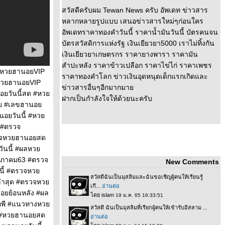
สวัสดีครับผม Tewan News ครับ อัพเดท ข่าวสาร
หลากหลายรูปแบบ เสนอข่าวสารใหม่ๆก่อนใคร
อัพเดทราคาทองคำวันนี้ ราคาน้ำมันวันนี้ บัตรคนจน
บัตรสวัสดิการแห่งรัฐ เงินเยียวยา5000 เราไม่ทิ้งกัน
เงินเยียวยาเกษตรกร ราคายางพารา ราคามัน
สำปะหลัง ราคาข้าวเปลือก ราคาไข่ไก่ ราคาเพชร
ลหวยฮานอยVIP
ราคาทองคำโลก ข่าวเงินอุดหนุดเด็กแรกเกิดและ
หวยฮานอยVIP
ข่าวสารอื่นๆอีกมากมา
อยวันนี้สด #หว
ฝากเป็นกำลังใจให้ด้วยนะครับ
อย #เลขฮานอ
อยวันนี้ #หว
 #ตรวจ
วจหวยฮานอยสด
ันนี้ #ผลหว
ษภาคม63 #ตรวจ
New Comments
นี้ #ตรวจหว
ล่าสุด #ตรวจหว
อยย้อนหลัง #ผล
อพี #แนวทางหว
 #หวยฮานอยสด