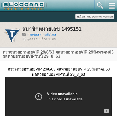
สมาชิกหมายเลข 1495151
ฝากข้อความหลังไมค์
ผู้ติดตามบล็อก : 0 คน
ตรวจหวยฮานอยVIP 29/8/63 ผลหวยฮานอยVIP 29สิงหาคม63
ผลหวยฮานอยVIPวันนี้ 29_8_63
ตรวจหวยฮานอยVIP 29/8/63 ผลหวยฮานอยVIP 29สิงหาคม63
ผลหวยฮานอยVIPวันนี้ 29_8_63