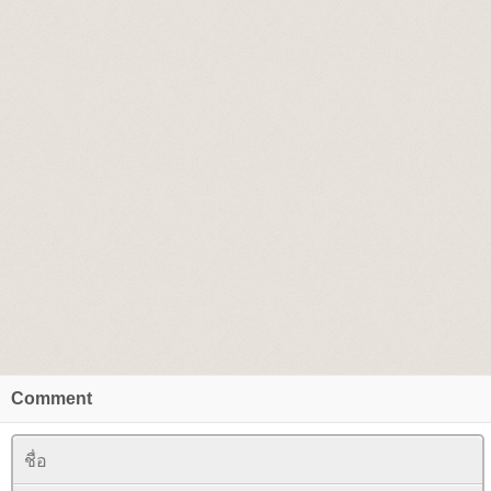
Comment