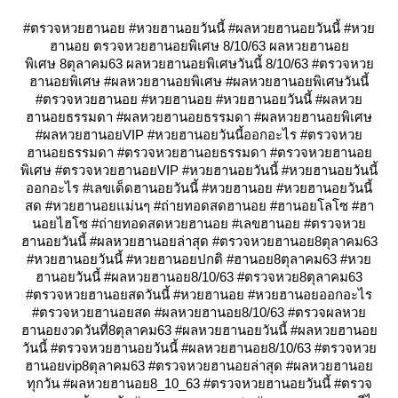
#ตรวจหวยฮานอย #หวยฮานอยวันนี้ #ผลหวยฮานอยวันนี้ #หว
ฮานอย ตรวจหวยฮานอยพิเศษ 8/10/63 ผลหวยฮานอ
พิเศษ 8ตุลาคม63 ผลหวยฮานอยพิเศษวันนี้ 8/10/63 #ตรวจหว
ฮานอยพิเศษ #ผลหวยฮานอยพิเศษ #ผลหวยฮานอยพิเศษวันนี้
#ตรวจหวยฮานอย #หวยฮานอย #หวยฮานอยวันนี้ #ผลหว
ฮานอยธรรมดา #ผลหวยฮานอยธรรมดา #ผลหวยฮานอยพิเศษ
#ผลหวยฮานอยVIP #หวยฮานอยวันนี้ออกอะไร #ตรวจหว
ฮานอยธรรมดา #ตรวจหวยฮานอยธรรมดา #ตรวจหวยฮานอ
พิเศษ #ตรวจหวยฮานอยVIP #หวยฮานอยวันนี้ #หวยฮานอยวันนี้
ออกอะไร #เลขเด็ดฮานอยวันนี้ #หวยฮานอย #หวยฮานอยวันนี้
สด #หวยฮานอยแม่นๆ #ถ่ายทอดสดฮานอย #ฮานอยโลโซ #ฮา
นอยไฮโซ #ถ่ายทอดสดหวยฮานอย #เลขฮานอย #ตรวจหว
ฮานอยวันนี้ #ผลหวยฮานอยล่าสุด #ตรวจหวยฮานอย8ตุลาคม63
#หวยฮานอยวันนี้ #หวยฮานอยปกติ #ฮานอย8ตุลาคม63 #หว
ฮานอยวันนี้ #ผลหวยฮานอย8/10/63 #ตรวจหวย8ตุลาคม63
#ตรวจหวยฮานอยสดวันนี้ #หวยฮานอย #หวยฮานอยออกอะไร
#ตรวจหวยฮานอยสด #ผลหวยฮานอย8/10/63 #ตรวจผลหว
ฮานอยงวดวันที่8ตุลาคม63 #ผลหวยฮานอยวันนี้ #ผลหวยฮานอ
วันนี้ #ตรวจหวยฮานอยวันนี้ #ผลหวยฮานอย8/10/63 #ตรวจหว
ฮานอยvip8ตุลาคม63 #ตรวจหวยฮานอยล่าสุด #ผลหวยฮานอ
ทุกวัน #ผลหวยฮานอย8_10_63 #ตรวจหวยฮานอยวันนี้ #ตรวจ