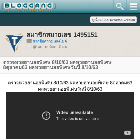
สมาชิกหมายเลข 1495151
ฝากข้อความหลังไมค์
ผู้ติดตามบล็อก : 0 คน
ตรวจหวยฮานอยพิเศษ 8/10/63 ผลหวยฮานอยพิเศษ
8ตุลาคม63 ผลหวยฮานอยพิเศษวันนี้ 8/10/63
ตรวจหวยฮานอยพิเศษ 8/10/63 ผลหวยฮานอยพิเศษ 8ตุลาคม63
ผลหวยฮานอยพิเศษวันนี้ 8/10/63