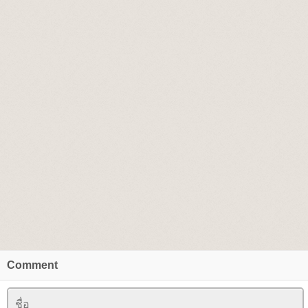
Comment