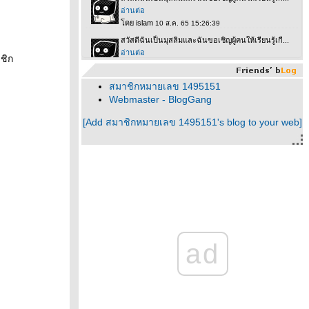
ชิก
สมาชิกหมายเลข 1495151
Webmaster - BlogGang
[Add สมาชิกหมายเลข 1495151's blog to your web]
ad