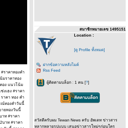
สมาชิกหมายเลข 1495151
Location :
[ดู Profile ทั้งหมด]
ฝากข้อความหลังไมค์
Rss Feed
นี้ #ราคาทองคำ
โน้มราคาทอง
ผู้ติดตามบล็อก : 1 คน [
?
]
์ทอง แนวโน้ม
เซ่งเฮง #ราคา
 ราคา ทอง คํา
ณ์ทองคำวันนี้
ายทองวันนี้
5บาท #ราคา
สวัสดีครับผม Tewan News ครับ อัพเดท ข่าวสาร
ง2บาท #ราคา
หลากหลายรูปแบบ เสนอข่าวสารใหม่ๆก่อนใคร