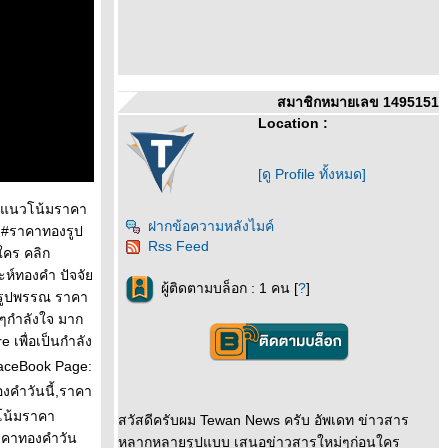
สมาชิกหมายเลข 1495151
Location :
[ดู Profile ทั้งหมด]
 #แนวโน้มราคา
ฝากข้อความหลังไมค์
 #ราคาทองรูป
Rss Feed
ใคร คลิก
ะห์ทองคำ ปัจจั
ผู้ติดตามบล็อก : 1 คน [
?
]
งรูปพรรณ ราคา
กๆกำลังใจ มาก
เพื่อเป็นกำลัง
FaceBook Page:
องคำวันนี้,ราคา
โน้มราคา
สวัสดีครับผม Tewan News ครับ อัพเดท ข่าวสาร
าคาทองคําวัน
หลากหลายรูปแบบ เสนอข่าวสารใหม่ๆก่อนใคร