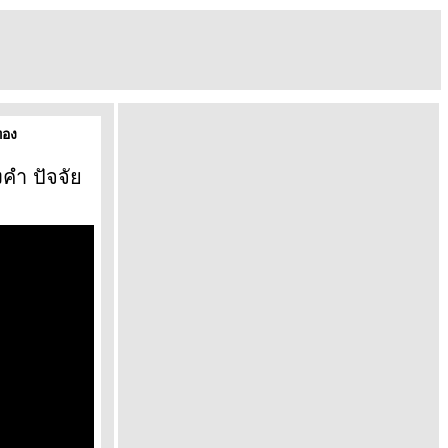
ทอง
งคำ ปัจจั