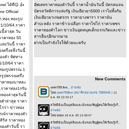
l ได้ที่😉 👍
อัพเดทราคาทองคำวันนี้ ราคาน้ำมันวันนี้ บัตรคนจน
บัตรสวัสดิการแห่งรัฐ เงินเยียวยา5000 เราไม่ทิ้งกัน
e Official:
เงินเยียวยาเกษตรกร ราคายางพารา ราคามัน
ำ,ทอง,ทองรูป
สำปะหลัง ราคาข้าวเปลือก ราคาไข่ไก่ ราคาเพชร
21/10/64,ราคา
ราคาทองคำโลก ข่าวเงินอุดหนุดเด็กแรกเกิดและข่าว
ี้ล่าสุด วัน
สารอื่นๆอีกมากมา
้,ราคาทอง 50
ฝากเป็นกำลังใจให้ด้วยนะครับ
่งวันนี้ ราคา
ครึ่งสลึงวันนี้
ทองคำ ทิศทาง
1/10/64 ราคา
าทองรูปพรรณ 1
งรูปพรรณครึ่ง
New Comments
้,ราคาทองบาทละ
คา,ราคาทอง1กรัม
ทองล่าสุดวันนี้
งคำล่าสุด ราคา
รร่า ข่าวทอง
รณ์ราคาทองคำ
สิริส ราคาทอง
องคําวันนี้ รา