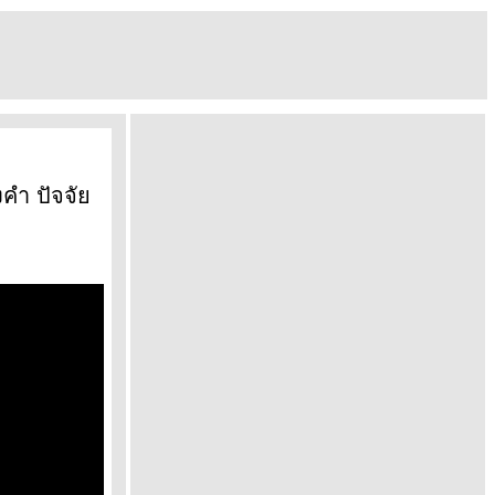
งคำ ปัจจั