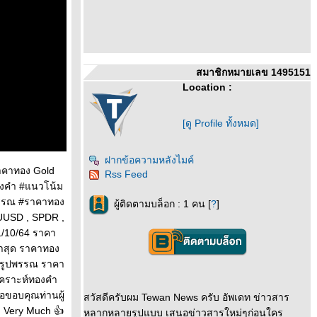
สมาชิกหมายเลข 1495151
Location :
[ดู Profile ทั้งหมด]
ฝากข้อความหลังไมค์
ราคาทอง Gold
Rss Feed
องคำ #แนวโน้ม
พรรณ #ราคาทอง
ผู้ติดตามบล็อก : 1 คน [
?
]
AUUSD , SPDR ,
21/10/64 ราคา
าสุด ราคาทอง
องรูปพรรณ ราคา
ิเคราะห์ทองคำ
อขอบคุณท่านผู้
สวัสดีครับผม Tewan News ครับ อัพเดท ข่าวสาร
u Very Much 👍
หลากหลายรูปแบบ เสนอข่าวสารใหม่ๆก่อนใคร