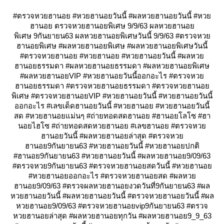
#ตรวจหวยฮานอย #หวยฮานอยวันนี้ #ผลหวยฮานอยวันนี้ #หว
ฮานอย ตรวจหวยฮานอยพิเศษ 9/9/63 ผลหวยฮานอ
พิเศษ 9กันยายน63 ผลหวยฮานอยพิเศษวันนี้ 9/9/63 #ตรวจหว
ฮานอยพิเศษ #ผลหวยฮานอยพิเศษ #ผลหวยฮานอยพิเศษวันนี้
#ตรวจหวยฮานอย #หวยฮานอย #หวยฮานอยวันนี้ #ผลหว
ฮานอยธรรมดา #ผลหวยฮานอยธรรมดา #ผลหวยฮานอยพิเศษ
#ผลหวยฮานอยVIP #หวยฮานอยวันนี้ออกอะไร #ตรวจหว
ฮานอยธรรมดา #ตรวจหวยฮานอยธรรมดา #ตรวจหวยฮานอ
พิเศษ #ตรวจหวยฮานอยVIP #หวยฮานอยวันนี้ #หวยฮานอยวันนี้
ออกอะไร #เลขเด็ดฮานอยวันนี้ #หวยฮานอย #หวยฮานอยวันนี้
สด #หวยฮานอยแม่นๆ #ถ่ายทอดสดฮานอย #ฮานอยโลโซ #ฮา
นอยไฮโซ #ถ่ายทอดสดหวยฮานอย #เลขฮานอย #ตรวจหว
ฮานอยวันนี้ #ผลหวยฮานอยล่าสุด #ตรวจหว
ฮานอย9กันยายน63 #หวยฮานอยวันนี้ #หวยฮานอยปกติ
#ฮานอย9กันยายน63 #หวยฮานอยวันนี้ #ผลหวยฮานอย9/09/63
#ตรวจหวย9กันยายน63 #ตรวจหวยฮานอยสดวันนี้ #หวยฮานอ
#หวยฮานอยออกอะไร #ตรวจหวยฮานอยสด #ผลหว
ฮานอย9/09/63 #ตรวจผลหวยฮานอยงวดวันที่9กันยายน63 #ผล
หวยฮานอยวันนี้ #ผลหวยฮานอยวันนี้ #ตรวจหวยฮานอยวันนี้ #ผล
หวยฮานอย9/09/63 #ตรวจหวยฮานอยvip9กันยายน63 #ตรวจ
หวยฮานอยล่าสุด #ผลหวยฮานอยทุกวัน #ผลหวยฮานอย9_9_63