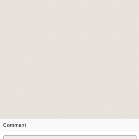
Comment