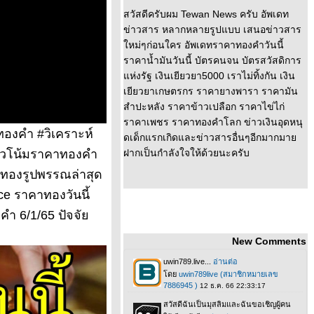
สวัสดีครับผม Tewan News ครับ อัพเดท
ข่าวสาร หลากหลายรูปแบบ เสนอข่าวสาร
หม่ๆก่อนใคร อัพเดทราคาทองคำวันนี้
ราคาน้ำมันวันนี้ บัตรคนจน บัตรสวัสดิการ
ห่งรัฐ เงินเยียวยา5000 เราไม่ทิ้งกัน เงิน
เยียวยาเกษตรกร ราคายางพารา ราคามัน
สำปะหลัง ราคาข้าวเปลือก ราคาไข่ไก่
ราคาเพชร ราคาทองคำโลก ข่าวเงินอุดหนุ
องคำ #วิเคราะห์
ดเด็กแรกเกิดและข่าวสารอื่นๆอีกมากมา
นวโน้มราคาทองคำ
ฝากเป็นกำลังใจให้ด้วยนะครับ
าทองรูปพรรณล่าสุด
e ราคาทองวันนี้
คำ 6/1/65 ปัจจั
New Comments