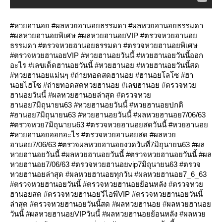
#หวยฮานอย #ผลหวยฮานอยธรรมดา #ผลหวยฮานอยธรรมดา
#ผลหวยฮานอยพิเศษ #ผลหวยฮานอยVIP #ตรวจหวยฮานอ
ธรรมดา #ตรวจหวยฮานอยธรรมดา #ตรวจหวยฮานอยพิเศษ
#ตรวจหวยฮานอยVIP #หวยฮานอยวันนี้ #หวยฮานอยวันนี้ออก
อะไร #เลขเด็ดฮานอยวันนี้ #หวยฮานอย #หวยฮานอยวันนี้สด
#หวยฮานอยแม่นๆ #ถ่ายทอดสดฮานอย #ฮานอยโลโซ #ฮา
นอยไฮโซ #ถ่ายทอดสดหวยฮานอย #เลขฮานอย #ตรวจหว
ฮานอยวันนี้ #ผลหวยฮานอยล่าสุด #ตรวจหว
ฮานอย7มิถุนายน63 #หวยฮานอยวันนี้ #หวยฮานอยปกติ
#ฮานอย7มิถุนายน63 #หวยฮานอยวันนี้ #ผลหวยฮานอย7/06/63
#ตรวจหวย7มิถุนายน63 #ตรวจหวยฮานอยสดวันนี้ #หวยฮานอ
#หวยฮานอยออกอะไร #ตรวจหวยฮานอยสด #ผลหว
ฮานอย7/06/63 #ตรวจผลหวยฮานอยงวดวันที่7มิถุนายน63 #ผล
หวยฮานอยวันนี้ #ผลหวยฮานอยวันนี้ #ตรวจหวยฮานอยวันนี้ #ผล
หวยฮานอย7/06/63 #ตรวจหวยฮานอยvip7มิถุนายน63 #ตรวจ
หวยฮานอยล่าสุด #ผลหวยฮานอยทุกวัน #ผลหวยฮานอย7_6_63
#ตรวจหวยฮานอยวันนี้ #ตรวจหวยฮานอยย้อนหลัง #ตรวจหว
ฮานอยสด #ตรวจหวยฮานอยวีไอพีVIP #ตรวจหวยฮานอยวันนี้
ล่าสุด #ตรวจหวยฮานอยวันนี้สด #ผลหวยฮานอย #ผลหวยฮานอ
วันนี้ #ผลหวยฮานอยVIPวันนี้ #ผลหวยฮานอยย้อนหลัง #ผลหว