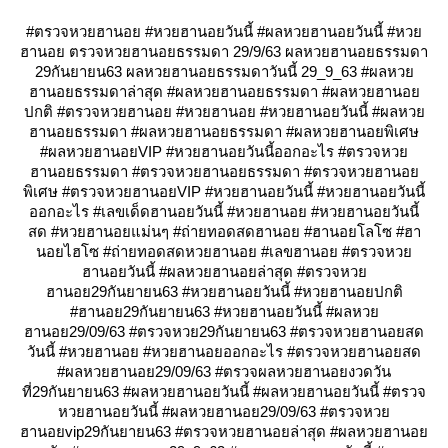
#ตรวจหวยฮานอย #หวยฮานอยวันนี้ #ผลหวยฮานอยวันนี้ #หว
ฮานอย ตรวจหวยฮานอยธรรมดา 29/9/63 ผลหวยฮานอยธรรมดา
29กันยายน63 ผลหวยฮานอยธรรมดาวันนี้ 29_9_63 #ผลหว
ฮานอยธรรมดาล่าสุด #ผลหวยฮานอยธรรมดา #ผลหวยฮานอ
ปกติ #ตรวจหวยฮานอย #หวยฮานอย #หวยฮานอยวันนี้ #ผลหว
ฮานอยธรรมดา #ผลหวยฮานอยธรรมดา #ผลหวยฮานอยพิเศษ
#ผลหวยฮานอยVIP #หวยฮานอยวันนี้ออกอะไร #ตรวจหว
ฮานอยธรรมดา #ตรวจหวยฮานอยธรรมดา #ตรวจหวยฮานอ
พิเศษ #ตรวจหวยฮานอยVIP #หวยฮานอยวันนี้ #หวยฮานอยวันนี้
ออกอะไร #เลขเด็ดฮานอยวันนี้ #หวยฮานอย #หวยฮานอยวันนี้
สด #หวยฮานอยแม่นๆ #ถ่ายทอดสดฮานอย #ฮานอยโลโซ #ฮา
นอยไฮโซ #ถ่ายทอดสดหวยฮานอย #เลขฮานอย #ตรวจหว
ฮานอยวันนี้ #ผลหวยฮานอยล่าสุด #ตรวจหว
ฮานอย29กันยายน63 #หวยฮานอยวันนี้ #หวยฮานอยปกติ
#ฮานอย29กันยายน63 #หวยฮานอยวันนี้ #ผลหว
ฮานอย29/09/63 #ตรวจหวย29กันยายน63 #ตรวจหวยฮานอยสด
วันนี้ #หวยฮานอย #หวยฮานอยออกอะไร #ตรวจหวยฮานอยสด
#ผลหวยฮานอย29/09/63 #ตรวจผลหวยฮานอยงวดวัน
ที่29กันยายน63 #ผลหวยฮานอยวันนี้ #ผลหวยฮานอยวันนี้ #ตรวจ
หวยฮานอยวันนี้ #ผลหวยฮานอย29/09/63 #ตรวจหว
ฮานอยvip29กันยายน63 #ตรวจหวยฮานอยล่าสุด #ผลหวยฮานอ