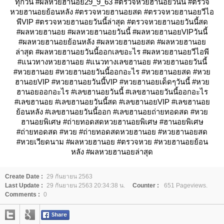
ทุกวัน #ผลหวยฮานอย29_9_63 #ตรวจหวยฮานอยวันนี้ #ตรวจ
หวยฮานอยย้อนหลัง #ตรวจหวยฮานอยสด #ตรวจหวยฮานอยวีไอ
พีVIP #ตรวจหวยฮานอยวันนี้ล่าสุด #ตรวจหวยฮานอยวันนี้สด
#ผลหวยฮานอย #ผลหวยฮานอยวันนี้ #ผลหวยฮานอยVIPวันนี้
#ผลหวยฮานอยย้อนหลัง #ผลหวยฮานอยสด #ผลหวยฮานอ
ล่าสุด #ผลหวยฮานอยวันนี้ออกเลขอะไร #ผลหวยฮานอยวีไอพี
#แนวทางหวยฮานอย #แนวทางเลขฮานอย #หวยฮานอยวันนี้
#หวยฮานอย #หวยฮานอยวันนี้ออกอะไร #หวยฮานอยสด #หว
ฮานอยVIP #หวยฮานอยวันนี้VIP #หวยฮานอยเด็ดๆวันนี้ #หว
ฮานอยออกอะไร #เลขฮานอยวันนี้ #เลขฮานอยวันนี้ออกอะไร
#เลขฮานอย #เลขฮานอยวันนี้สด #เลขฮานอยVIP #เลขฮานอ
้อนหลัง #เลขฮานอยวันนี้ออก #เลขฮานอยถ่ายทอดสด #หว
ฮานอยพิเศษ #ถ่ายทอดสดหวยฮานอยพิเศษ #ฮานอยพิเศษ
#ถ่ายทอดสด #หวย #ถ่ายทอดสดหวยฮานอย #หวยฮานอยสด
#หวยเวียดนาม #ผลหวยฮานอย #ตรวจหวย #หวยฮานอยย้อน
หลัง #ผลหวยฮานอยล่าสุด
Create Date :
29 กันยายน 2563
Last Update :
29 กันยายน 2563 20:34:38 น.
Counter :
651 Pageviews.
Comments :
0