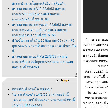
เพราะบันดาลโทสะหลังมีปากเสียงกัน
ตรวจหวยฮานอยVIP 22/6/63 ผลหว
ฮานอยVIP 22มิถุนายน63 ผลหว
ฮานอยVIPวันนี้ 22_6_63
ตรวจหวยฮานอยธรรมดา 22/6/63 ผลหว
ฮานอยธรรมดา 22มิถุนายน63 ผลหว
ฮานอยธรรมดาวันนี้ 22_6_63
#ผลหวยฮานอยV
ปรับขึ้นราคาน้ำมัน 23มิถุนายน63 เวลา ตี5
หวยฮานอยธรรม
ทุกประเภท ราคาน้ำมันล่าสุด ราคาน้ำมันวัน
ธรรมดา #ตรวจห
นี้
ฮานอยวันนี้ออก
ตรวจหวยฮานอยพิเศษ 22/6/63 ผลหว
สดฮานอย #ฮานอ
ฮานอยพิเศษ 22มิถุนายน63 ผลหวยฮานอ
หวยฮา
พิเศษวันนี้ 22/6/63
#ฮานอย22มิถุ
ฮานอยสดวันนี้
ผลหวยฮานอยงว
#ผลหวยฮานอย2
สตาร์มันนี่ เก้ากิโล ศรีราชา
วัน #ผลหวยฮ
วิเคราะห์ทองคำ 14/2/65 ราคาทองวันนี้
#ตรวจหวยฮานอย
14ก.พ.65 แนวโน้มทองคำ ราคาทองคำวันนี้
หวยฮานอยวันนี้
14/2/65 ปัจจัยทองคำ