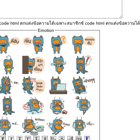
 code html ตกแต่งข้อความได้เฉพาะสมาชิกช้ code html ตกแต่งข้อความไ
Emotion