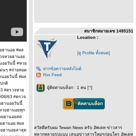
สมาชิกหมายเลข 1495151
Location :
วยฮานอย #ผล
[ดู Profile ทั้งหมด]
ตรวจหวยฮานอ
อยวันนี้ #หว
ฝากข้อความหลังไมค์
ม่นๆ #ถ่ายทอด
Rss Feed
อยวันนี้ #ผล
ปกติ
ผู้ติดตามบล็อก : 1 คน [
?
]
น63 #ตรวจหว
06/63 #ตรวจ
ฮานอยวันนี้
หวยฮานอยทุก
หวยฮานอยสด
หวยฮานอย #ผล
สวัสดีครับผม Tewan News ครับ อัพเดท ข่าวสาร
ยฮานอยล่าสุด
หลากหลายรูปแบบ เสนอข่าวสารใหม่ๆก่อนใคร อัพเดท