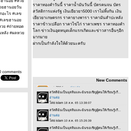
ลขฮานอย #หว
ราคาทองคำวันนี้ ราคาน้ำมันวันนี้ บัตรคนจน บัตร
วยฮานอยวัน
สวัสดิการแห่งรัฐ เงินเยียวยา5000 เราไม่ทิ้งกัน เงิน
อกอะไร #เลข
เยียวยาเกษตรกร ราคายางพารา ราคามันสำปะหลัง
ก #เลขฮานอ
ราคาข้าวเปลือก ราคาไข่ไก่ ราคาเพชร ราคาทองคำ
วย #ถ่ายทอด
ลก ข่าวเงินอุดหนุดเด็กแรกเกิดและข่าวสารอื่นๆอีก
นหลัง #ผลหว
มากมา
ฝากเป็นกำลังใจให้ด้วยนะครับ
0 comments
New Comments