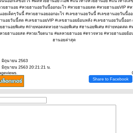
ันนี้ออกเลขอะไร #ผลหวยฮานอยวีไอพี #แนวทางหวยฮานอย #แนวทางเ
#หวยฮานอย #หวยฮานอยวันนี้ออกอะไร #หวยฮานอยสด #หวยฮานอยVIP #ห
านอยเด็ดๆวันนี้ #หวยฮานอยออกอะไร #เลขฮานอยวันนี้ #เลขฮานอยวันนี้อ
านอยวันนี้สด #เลขฮานอยVIP #เลขฮานอยย้อนหลัง #เลขฮานอยวันนี้ออ
ยฮานอยพิเศษ #ถ่ายทอดสดหวยฮานอยพิเศษ #ฮานอยพิเศษ #ถ่ายทอดสด #ห
หวยฮานอยสด #หวยเวียดนาม #ผลหวยฮานอย #ตรวจหวย #หวยฮานอยย้อ
ฮานอยล่าสุด
2 มิถุนายน 2563
2 มิถุนายน 2563 20:21:21 น.
ageviews.
Share to Facebook