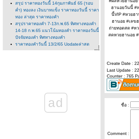
#ผลหวยฮานอยว
สรุป ราคาทองวันนี้ 14กุมภาพันธ์ 65 (รอบ
ฮานอยวันนี้ 
ค่ำ) ทองลง เงินบาทแข็ง ราคาทองวันนี้ ราคา
นี้VIP #หวยฮ
ทอง ล่าสุด ราคาทองคำ
ฮานอย #เลขฮ
สรุปราคาทองคำ 7-13ก.พ.65 ทิศทางทองคำ
ถ่ายทอดสด #หว
14-18 ก.พ.65 แนวโน้มทองคำ ราคาทองวันนี้
สดหวยฮานอย #
ปัจจัยทองคำ ทิศทางทองคำ
ราคาทองคำวันนี้ 13/2/65 Updateล่าสุด
ราคาทองวันนี้ 13ก.พ.65 ราคาทองคำแท่ง
ราคาทองรูปพรรณ+กำเหน็จ ราค
Create Date : 2
ราคาทองคำวันนี้ 11/2/65 Updateล่าสุด
Last Update : 2
ราคาทองวันนี้ 11ก.พ.65 ราคาทองคำแท่ง
Counter : 765 P
ราคาทองรูปพรรณ+กำเหน็จ ราค
วิเคราะห์ทองคำ 11/2/65 ราคาทองวันนี้
11ก.พ.65 แนวโน้มทองคำ ราคาทองคำวันนี้
ad
11/2/65 ปัจจัยทองคำ ราคาท
ชื่อ :
วิเคราะห์ทองคำ 10/2/65 ราคาทองวันนี้
10ก.พ.65 แนวโน้มทองคำ ราคาทองคำวันนี้
10/2/65 ปัจจัยทองคำ ราคาท
ราคาทองวันนี้ 9/2/65 (รอบบ่าย)
Updateล่าสุด ราคาทองคำวันนี้ 9ก.พ.65
Comment :