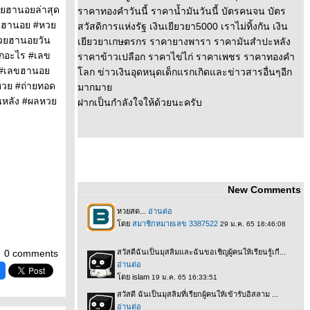
ยฮานอยล่าสุด
ราคาทองคำวันนี้ ราคาน้ำมันวันนี้ บัตรคนจน บัตร
ลขฮานอย #หว
สวัสดิการแห่งรัฐ เงินเยียวยา5000 เราไม่ทิ้งกัน เงิน
วยฮานอยวัน
เยียวยาเกษตรกร ราคายางพารา ราคามันสำปะหลัง
อกอะไร #เลข
ราคาข้าวเปลือก ราคาไข่ไก่ ราคาเพชร ราคาทองคำ
ก #เลขฮานอ
ลก ข่าวเงินอุดหนุดเด็กแรกเกิดและข่าวสารอื่นๆอีก
วย #ถ่ายทอด
มากมา
นหลัง #ผลหว
ฝากเป็นกำลังใจให้ด้วยนะครับ
New Comments
0 comments