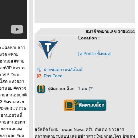
สมาชิกหมายเลข 1495151
Location :
ว #ผลหวยลาว
[ดู Profile ทั้งหมด]
ุกงวด #หว
วยฮานอย #หว
อยVIP #ตรวจ
ฝากข้อความหลังไมค์
อยVIP #หว
Rss Feed
นี้สด #หวยฮา
ฮานอย #ตรวจ
ผู้ติดตามบล็อก : 1 คน [
?
]
หวยฮานอยปกติ
น63 #ตรวจหว
06/63 #ตรวจ
ฮานอยวันนี้
หวยฮานอยทุก
หวยฮานอยสด
สวัสดีครับผม Tewan News ครับ อัพเดท ข่าวสาร
วยฮานอย #ผล
หลากหลายรูปแบบ เสนอข่าวสารใหม่ๆก่อนใคร อัพเดท