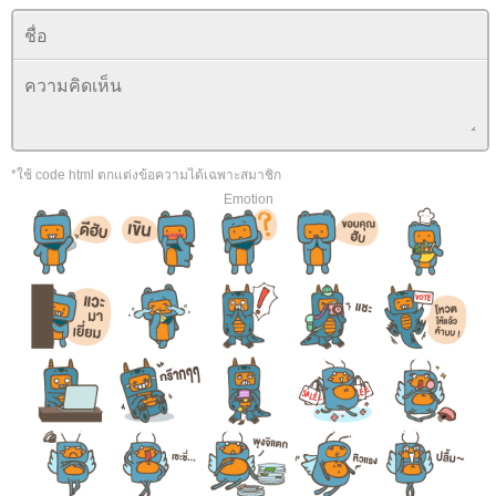
*ใช้ code html ตกแต่งข้อความได้เฉพาะสมาชิก
Emotion