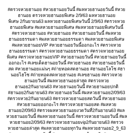
#ตรวจหวยฮานอย #หวยฮานอยวันนี้ #ผลหวยฮานอยวันนี้ #หว
ฮานอย ตรวจหวยฮานอยพิเศษ 2/9/63 ผลหวยฮานอ
พิเศษ 2กันยายน63 ผลหวยฮานอยพิเศษวันนี้ 2/9/63 #ตรวจหว
ฮานอยพิเศษ #ผลหวยฮานอยพิเศษ #ผลหวยฮานอยพิเศษวันนี้
#ตรวจหวยฮานอย #หวยฮานอย #หวยฮานอยวันนี้ #ผลหว
ฮานอยธรรมดา #ผลหวยฮานอยธรรมดา #ผลหวยฮานอยพิเศษ
#ผลหวยฮานอยVIP #หวยฮานอยวันนี้ออกอะไร #ตรวจหว
ฮานอยธรรมดา #ตรวจหวยฮานอยธรรมดา #ตรวจหวยฮานอ
พิเศษ #ตรวจหวยฮานอยVIP #หวยฮานอยวันนี้ #หวยฮานอยวันนี้
ออกอะไร #เลขเด็ดฮานอยวันนี้ #หวยฮานอย #หวยฮานอยวันนี้
สด #หวยฮานอยแม่นๆ #ถ่ายทอดสดฮานอย #ฮานอยโลโซ #ฮา
นอยไฮโซ #ถ่ายทอดสดหวยฮานอย #เลขฮานอย #ตรวจหว
ฮานอยวันนี้ #ผลหวยฮานอยล่าสุด #ตรวจหว
ฮานอย2กันยายน63 #หวยฮานอยวันนี้ #หวยฮานอยปกติ
#ฮานอย2กันยายน63 #หวยฮานอยวันนี้ #ผลหวยฮานอย2/09/63
#ตรวจหวย2กันยายน63 #ตรวจหวยฮานอยสดวันนี้ #หวยฮานอ
#หวยฮานอยออกอะไร #ตรวจหวยฮานอยสด #ผลหว
ฮานอย2/09/63 #ตรวจผลหวยฮานอยงวดวันที่2กันยายน63 #ผล
หวยฮานอยวันนี้ #ผลหวยฮานอยวันนี้ #ตรวจหวยฮานอยวันนี้ #ผล
หวยฮานอย2/09/63 #ตรวจหวยฮานอยvip2กันยายน63 #ตรวจ
หวยฮานอยล่าสุด #ผลหวยฮานอยทุกวัน #ผลหวยฮานอย2_9_63