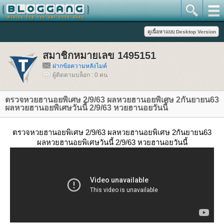
สมาชิกหมายเลข 1495151
ฝากข้อความหลังไมค์
ผู้ติดตามบล็อก : 0 คน
ตรวจหวยฮานอยพิเศษ 2/9/63 ผลหวยฮานอยพิเศษ 2กันยายน63
ผลหวยฮานอยพิเศษวันนี้ 2/9/63 หวยฮานอยวันนี้
ตรวจหวยฮานอยพิเศษ 2/9/63 ผลหวยฮานอยพิเศษ 2กันยายน63
ผลหวยฮานอยพิเศษวันนี้ 2/9/63 หวยฮานอยวันนี้