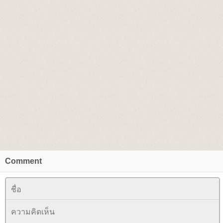
Comment