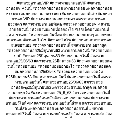
#ผลหวยฮานอยVIP #ตรวจหวยฮานอยVIP #ผลหว
ฮานอยVIPวันนี้ #ตรวจหวยฮานอย #หวยฮานอย #ผลหวยฮานอ
ธรรมดา #ผลหวยฮานอยธรรมดา #ผลหวยฮานอยพิเศษ #ผลหว
ฮานอยVIP #ตรวจหวยฮานอยธรรมดา #ตรวจหวยฮานอ
ธรรมดา #ตรวจหวยฮานอยพิเศษ #ตรวจหวยฮานอยVIP #หว
ฮานอยวันนี้ #หวยฮานอยวันนี้ออกอะไร #เลขเด็ดฮานอยวันนี้
#หวยฮานอย #หวยฮานอยวันนี้สด #หวยฮานอยแม่นๆ #ถ่ายทอด
สดฮานอย #ฮานอยโลโซ #ฮานอยไฮโซ #ถ่ายทอดสดหวยฮานอ
#เลขฮานอย #ตรวจหวยฮานอยวันนี้ #ผลหวยฮานอยล่าสุด
#ตรวจหวยฮานอย25มิถุนายน63 #หวยฮานอยวันนี้ #หวยฮานอ
ปกติ #ฮานอย25มิถุนายน63 #หวยฮานอยวันนี้ #ผลหว
ฮานอย25/06/63 #ตรวจหวย25มิถุนายน63 #ตรวจหวยฮานอยสด
วันนี้ #หวยฮานอย #หวยฮานอยออกอะไร #ตรวจหวยฮานอยสด
#ผลหวยฮานอย25/06/63 #ตรวจผลหวยฮานอยงวดวัน
ที่25มิถุนายน63 #ผลหวยฮานอยวันนี้ #ผลหวยฮานอยวันนี้ #ตรวจ
หวยฮานอยวันนี้ #ผลหวยฮานอย25/06/63 #ตรวจหว
ฮานอยvip25มิถุนายน63 #ตรวจหวยฮานอยล่าสุด #ผลหว
ฮานอยทุกวัน #ผลหวยฮานอย25_6_63 #ตรวจหวยฮานอยวันนี้
#ตรวจหวยฮานอยย้อนหลัง #ตรวจหวยฮานอยสด #ตรวจหว
ฮานอยวีไอพีVIP #ตรวจหวยฮานอยวันนี้ล่าสุด #ตรวจหวยฮานอ
วันนี้สด #ผลหวยฮานอย #ผลหวยฮานอยวันนี้ #ผลหว
ฮานอยVIPวันนี้ #ผลหวยฮานอยย้อนหลัง #ผลหวยฮานอยสด #ผล