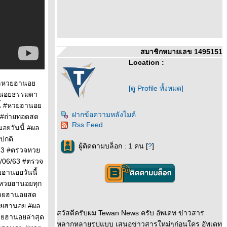
สมาชิกหมายเลข 1495151
Location :
#ผลหวยฮานอ
[ดู Profile ทั้งหมด]
านอยธรรมดา
ี้ #หวยฮานอ
ฝากข้อความหลังไมค์
 #ถ่ายทอดสด
Rss Feed
ยวันนี้ #ผล
ปกติ
ผู้ติดตามบล็อก : 1 คน [
?
]
น63 #ตรวจหว
06/63 #ตรวจ
ฮานอยวันนี้
หวยฮานอยทุก
หวยฮานอยสด
หวยฮานอย #ผล
สวัสดีครับผม Tewan News ครับ อัพเดท ข่าวสาร
ยฮานอยล่าสุด
หลากหลายรูปแบบ เสนอข่าวสารใหม่ๆก่อนใคร อัพเดท