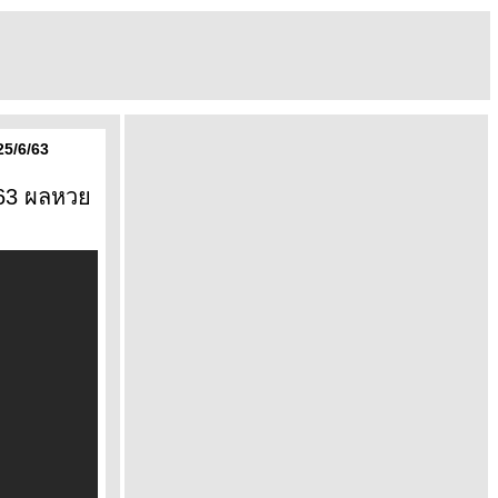
25/6/63
น63 ผลหว