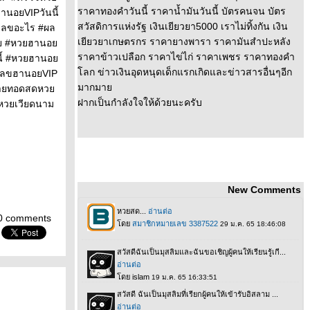
ราคาทองคำวันนี้ ราคาน้ำมันวันนี้ บัตรคนจน บัตร
านอยVIPวันนี้
สวัสดิการแห่งรัฐ เงินเยียวยา5000 เราไม่ทิ้งกัน เงิน
เลขอะไร #ผล
เยียวยาเกษตรกร ราคายางพารา ราคามันสำปะหลัง
อย #หวยฮานอ
ราคาข้าวเปลือก ราคาไข่ไก่ ราคาเพชร ราคาทองคำ
นี้ #หวยฮานอ
ลก ข่าวเงินอุดหนุดเด็กแรกเกิดและข่าวสารอื่นๆอีก
#เลขฮานอยVIP
มากมา
ถ่ายทอดสดหว
ฝากเป็นกำลังใจให้ด้วยนะครับ
หวยเวียดนาม
New Comments
0 comments