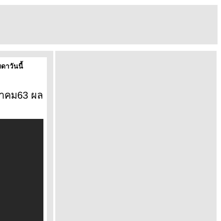
าวันนี้
าคม63 ผล