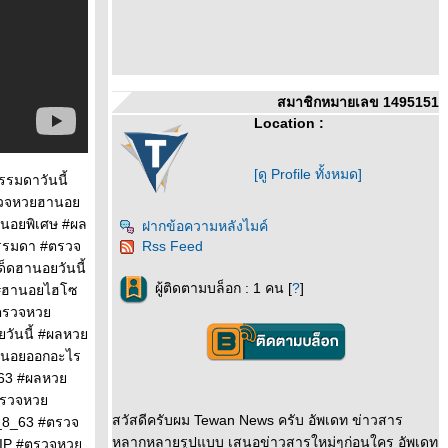
สมาชิกหมายเลข 1495151
Location :
[ดู Profile ทั้งหมด]
มดาวันนี้
รวจหวยฮานอ
นอยพิเศษ #ผล
ฝากข้อความหลังไมค์
รรมดา #ตรวจ
Rss Feed
็ดฮานอยวันนี้
ผู้ติดตามบล็อก : 1 คน [
?
]
 #ฮานอยไฮโซ
#ตรวจหว
วันนี้ #ผลหว
านอยออกอะไร
ม63 #ผลหว
#ตรวจหว
สวัสดีครับผม Tewan News ครับ อัพเดท ข่าวสาร
_8_63 #ตรวจ
หลากหลายรูปแบบ เสนอข่าวสารใหม่ๆก่อนใคร อัพเดท
VIP #ตรวจหว