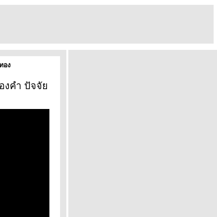
าทอง
ทองคำ ปัจจั