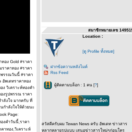
สมาชิกหมายเลข 14951
Location :
[ดู Profile ทั้งหมด]
าคาทอง Gold #ราคา
ฝากข้อความหลังไมค์
น้มราคาทอง #ราคา
Rss Feed
พรรณวันนี้ #ราคา
ne อัพเดทราคาทอง
ผู้ติดตามบล็อก : 1 คน [
?
]
ทอง วิเคราะห์ทองคำ
 ทองรูปพรรณ ราคา
ลังใจ มากครับ ที่
็นกำลังใจให้ด้วยนะ
Book Page:
ทองคำวันนี้,ราคา
สวัสดีครับผม Tewan News ครับ อัพเดท ข่าวสาร
คาทอง,วิเคราะห์
หลากหลายรูปแบบ เสนอข่าวสารใหม่ๆก่อนใคร