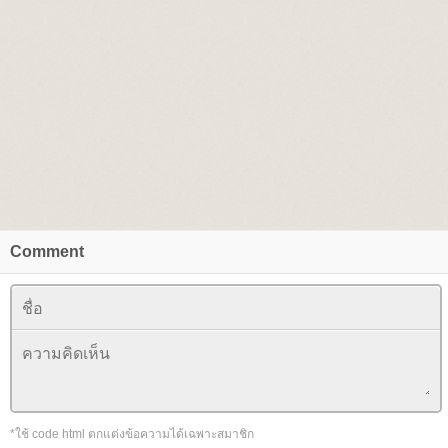
Comment
*ใช้ code html ตกแต่งข้อความได้เฉพาะสมาชิก