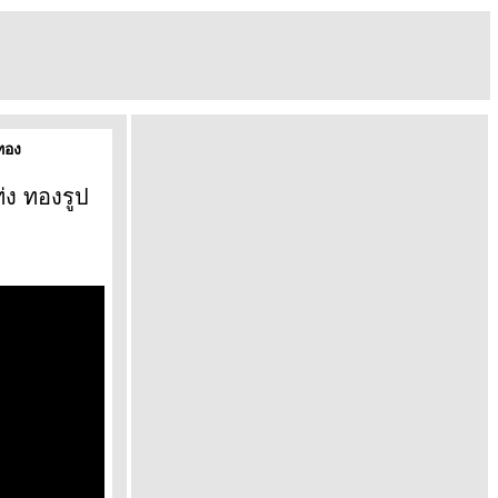
ทอง
่ง ทองรูป