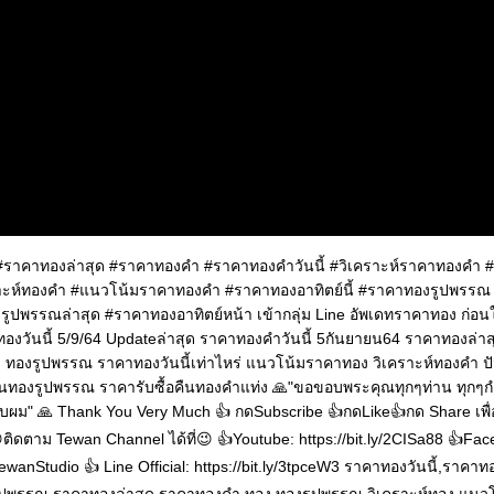
 #ราคาทองล่าสุด #ราคาทองคำ #ราคาทองคำวันนี้ #วิเคราะห์ราคาทองคำ
าะห์ทองคำ #แนวโน้มราคาทองคำ #ราคาทองอาทิตย์นี้ #ราคาทองรูปพรรณ
รูปพรรณล่าสุด #ราคาทองอาทิตย์หน้า เข้ากลุ่ม Line อัพเดทราคาทอง ก่อน
าทองวันนี้ 5/9/64 Updateล่าสุด ราคาทองคำวันนี้ 5กันยายน64 ราคาทองล่า
ง ทองรูปพรรณ ราคาทองวันนี้เท่าไหร่ แนวโน้มราคาทอง วิเคราะห์ทองคำ ป
ืนทองรูปพรรณ ราคารับซื้อคืนทองคำแท่ง 🙏"ขอขอบพระคุณทุกๆท่าน ทุกๆก
รับผม" 🙏 Thank You Very Much 👍 กดSubscribe 👍กดLike👍กด Share เพื่
ิดตาม Tewan Channel ได้ที่😉 👍Youtube: https://bit.ly/2CISa88 👍Fa
wanStudio 👍 Line Official: https://bit.ly/3tpceW3 ราคาทองวันนี้,ราคาท