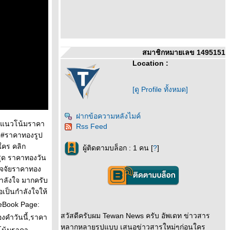
สมาชิกหมายเลข 1495151
Location :
[ดู Profile ทั้งหมด]
ฝากข้อความหลังไมค์
 #แนวโน้มราคา
Rss Feed
 #ราคาทองรูป
ใคร คลิก
ผู้ติดตามบล็อก : 1 คน [
?
]
สุด ราคาทองวัน
ัจจัยราคาทอง
ำลังใจ มากครับ
อเป็นกำลังใจให้
ceBook Page:
สวัสดีครับผม Tewan News ครับ อัพเดท ข่าวสาร
องคำวันนี้,ราคา
หลากหลายรูปแบบ เสนอข่าวสารใหม่ๆก่อนใคร