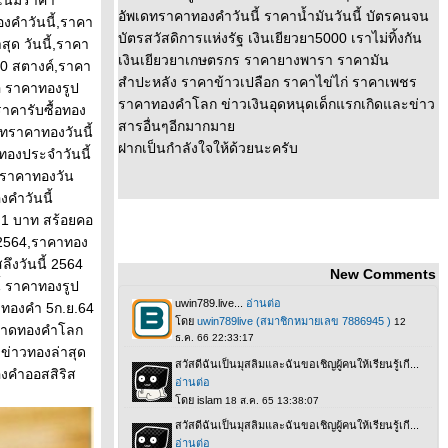
โน้มราคา
อัพเดทราคาทองคำวันนี้ ราคาน้ำมันวันนี้ บัตรคนจน
คําวันนี้,ราคา
บัตรสวัสดิการแห่งรัฐ เงินเยียวยา5000 เราไม่ทิ้งกัน
ุด วันนี้,ราคา
เงินเยียวยาเกษตรกร ราคายางพารา ราคามัน
50 สตางค์,ราคา
สำปะหลัง ราคาข้าวเปลือก ราคาไข่ไก่ ราคาเพชร
 ราคาทองรูป
ราคาทองคำโลก ข่าวเงินอุดหนุดเด็กแรกเกิดและข่าว
ราคารับซื้อทอง
สารอื่นๆอีกมากมา
ดทราคาทองวันนี้
ฝากเป็นกำลังใจให้ด้วยนะครับ
องประจำวันนี้
งราคาทองวัน
คําวันนี้
 1 บาท สร้อยคอ
้ 2564,ราคาทอง
ึงวันนี้ 2564
New Comments
้ ราคาทองรูป
าทองคำ 5ก.ย.64
ตลาดทองคำโลก
่าวทองล่าสุด
องคำออสสิริส