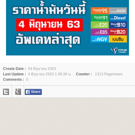
Create Date :
04 มิถุนายน 2563
Last Update :
4 มิถุนายน 2563 1:36:39 น.
Counter :
1313 Pageviews.
Comments :
0