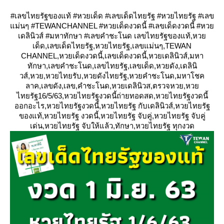
#เลขไทยรัฐของแท้ #หวยเด็ด #เลขเด็ดไทยรัฐ #หวยไทยรัฐ #เลข
ม่นๆ #TEWANCHANNEL #หวยเด็ดงวดนี้ #เลขเด็ดงวดนี้ #หว
เดลินิวส์ #มหาทักษา #เลขคำชะโนด เลขไทยรัฐของแท้,หว
เด็ด,เลขเด็ดไทยรัฐ,หวยไทยรัฐ,เลขแม่นๆ,TEWAN
CHANNEL,หวยเด็ดงวดนี้,เลขเด็ดงวดนี้,หวยเดลินิวส์,มหา
ทักษา,เลขคำชะโนด,เลขไทยรัฐ,เลขเด็ด,หวยดัง,เดลินิ
วส์,หวย,หวยไทยรับ,หวยดังไทยรัฐ,หวยคำชะโนด,มหาโชค
ลาค,เลขดัง,เลข,คำชะโนด,หวยเดลินิวส,ตรวจหวย,หว
ไทยรัฐ16/5/63,หวยไทยรัฐงวดนี้ถ่ายทอดสด,หวยไทยรัฐงวดนี้
ออกอะไร,หวยไทยรัฐงวดนี้,หวยไทยรัฐ กับเดลินิวส์,หวยไทยรัฐ
ของแท้,หวยไทยรัฐ งวดนี้,หวยไทยรัฐ จับคู่,หวยไทยรัฐ จับคู่
เด่น,หวยไทยรัฐ จับให้แล้ว,ทักษา,หวยไทยรัฐ ทุกงวด