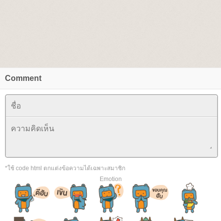
Comment
*ใช้ code html ตกแต่งข้อความได้เฉพาะสมาชิก
Emotion